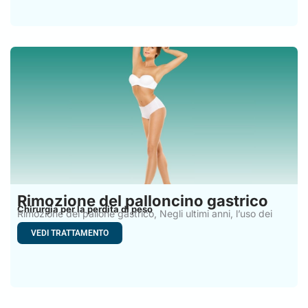
Rimozione del palloncino gastrico
Chirurgia per la perdita di peso
Rimozione del pallone gastrico, Negli ultimi anni, l’uso dei
palloni
VEDI TRATTAMENTO