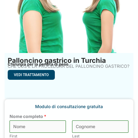
Palloncino gastrico in Turchia
Chirurgia per la perdita di peso
CHE COS’È LA PROCEDURA DEL PALLONCINO GASTRICO?
Il Palloncino gastrico
VEDI TRATTAMENTO
Modulo di consultazione gratuita
Nome completo
*
First
Last