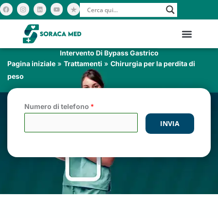
Vai
F
I
L
Y
a
n
i
o
c
s
n
u
al
e
t
k
t
b
a
e
u
contenuto
o
g
d
b
o
r
i
e
k
a
n
m
Intervento Di Bypass Gastrico
Pagina iniziale
»
Trattamenti
»
Chirurgia per la perdita di
peso
Numero di telefono
*
INVIA