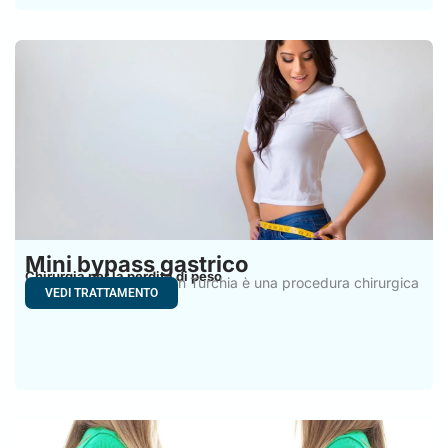
Mini bypass gastrico
Chirurgia per la perdita di peso
Il mini bypass gastrico in Turchia è una procedura chirurgica
VEDI TRATTAMENTO