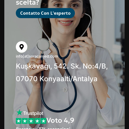
scelta?
Contatto Con L'esperto
info[at]soracamed.com
Kuşkavağı, 542. Sk. No:4/B,
07070 Konyaalti/Antalya
Voto 4,9
Basato su 374 recensioni