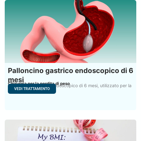
Palloncino gastrico endoscopico di 6
mesi
Chirurgia per la perdita di peso
Il palloncino gastrico endoscopico di 6 mesi, utilizzato per la
VEDI TRATTAMENTO