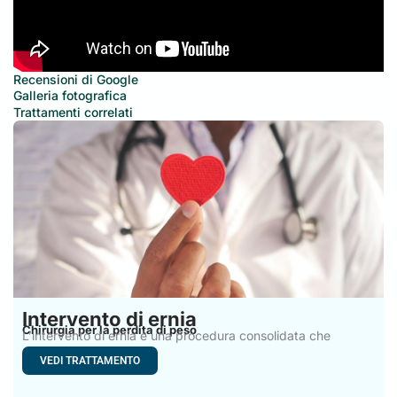
Recensioni di Google
Galleria fotografica
Trattamenti correlati
Intervento di ernia
Chirurgia per la perdita di peso
L’intervento di ernia è una procedura consolidata che
corregge i
VEDI TRATTAMENTO