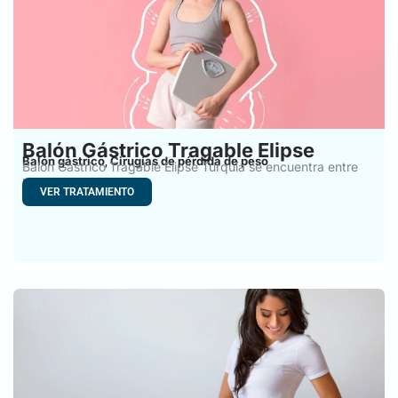
Balón Gástrico Tragable Elipse
Balón gástrico
Cirugías de pérdida de peso
,
Balón Gástrico Tragable Elipse Turquía se encuentra entre
los procedimientos
VER TRATAMIENTO