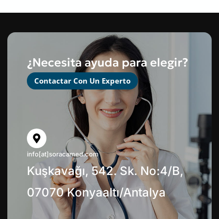
¿Necesita ayuda para elegir?
Contactar Con Un Experto
info[at]soracamed.com
Kuşkavağı, 542. Sk. No:4/B,
07070 Konyaaltı/Antalya