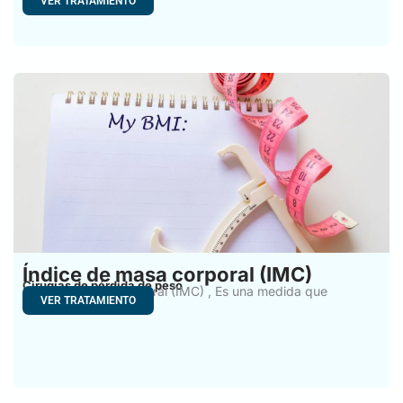
VER TRATAMIENTO
Índice de masa corporal (IMC)
Cirugías de pérdida de peso
Índice de Masa Corporal (IMC) , Es una medida que
VER TRATAMIENTO