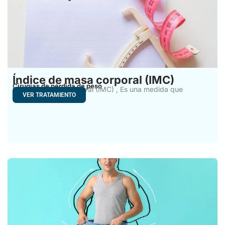
Índice de masa corporal (IMC)
Cirugías de pérdida de peso
Índice de Masa Corporal (IMC) , Es una medida que
VER TRATAMIENTO