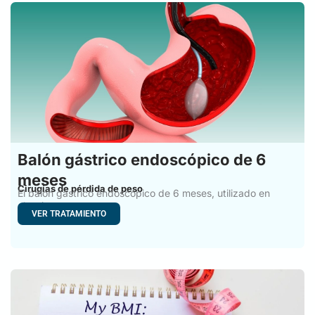
Balón gástrico endoscópico de 6
meses
Cirugías de pérdida de peso
El balón gástrico endoscópico de 6 meses, utilizado en
cirugía
VER TRATAMIENTO