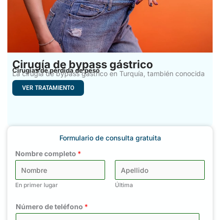
Cirugía de bypass gástrico
Cirugías de pérdida de peso
La cirugía de bypass gástrico en Turquía, también conocida
como
VER TRATAMIENTO
Formulario de consulta gratuita
Nombre completo
*
En primer lugar
Última
Número de teléfono
*