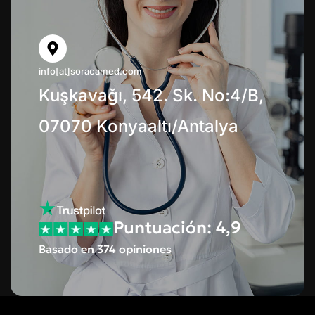
info[at]soracamed.com
Kuşkavağı, 542. Sk. No:4/B,
07070 Konyaaltı/Antalya
Puntuación: 4,9
Basado en 374 opiniones