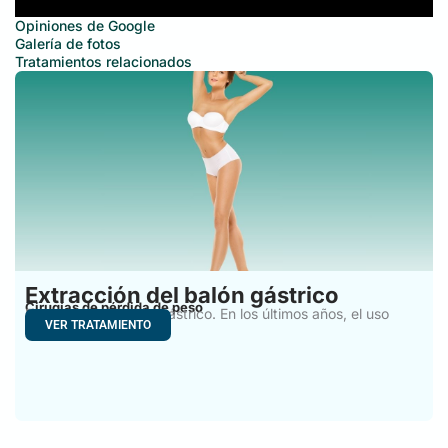
Opiniones de Google
Galería de fotos
Tratamientos relacionados
Extracción del balón gástrico
Cirugías de pérdida de peso
Extracción de balón gástrico. En los últimos años, el uso
VER TRATAMIENTO