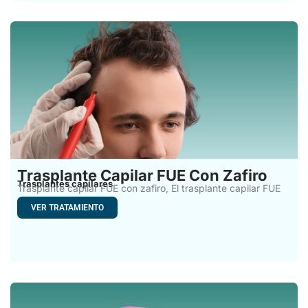
Trasplante Capilar FUE Con Zafiro
Trasplantes capilares
Trasplante capilar FUE con zafiro, El trasplante capilar FUE
con
VER TRATAMIENTO