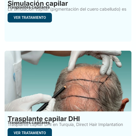
Simulación capilar
Trasplantes capilares
La simulación capilar (pigmentación del cuero cabelludo) es
un proceso
VER TRATAMIENTO
Trasplante capilar DHI
Trasplantes capilares
Trasplante capilar DHI en Turquía, Direct Hair Implantation
(DHI) technique
VER TRATAMIENTO