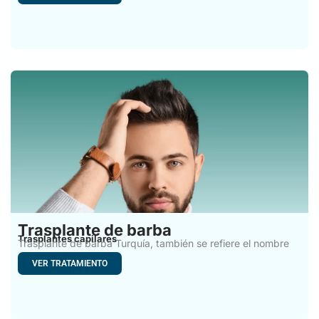
Trasplante de barba
Trasplantes capilares
Trasplante de barba Turquía, también se refiere el nombre
de
VER TRATAMIENTO