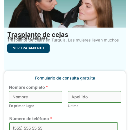
Trasplante de cejas
Trasplantes capilares
Trasplante de cejas en Turquía, Las mujeres llevan muchos
años
VER TRATAMIENTO
Formulario de consulta gratuita
Nombre completo
*
En primer lugar
Última
Número de teléfono
*