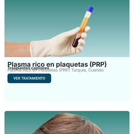
Plasma rico en plaquetas (PRP)
Trasplantes capilares
Plasma Rico en Plaquetas (PRP) Turquía, Cuando
empezamos a notar
VER TRATAMIENTO