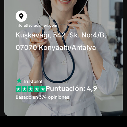
info[at]soracamed.com
Kuşkavağı, 542. Sk. No:4/B,
07070 Konyaaltı/Antalya
Puntuación: 4,9
Basado en 374 opiniones