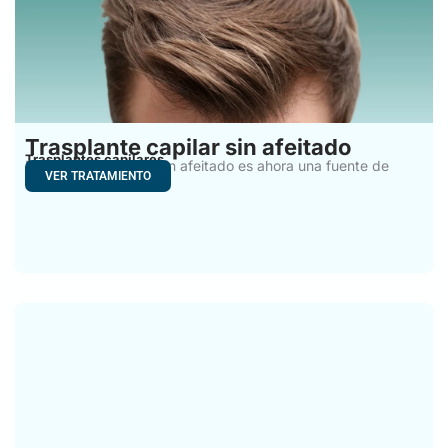
Trasplante capilar sin afeitado
Trasplantes capilares
El trasplante capilar sin afeitado es ahora una fuente de
VER TRATAMIENTO