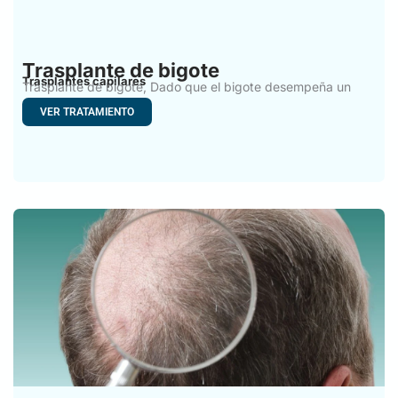
Trasplante de bigote
Trasplantes capilares
Trasplante de bigote, Dado que el bigote desempeña un
papel
VER TRATAMIENTO