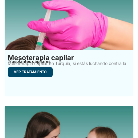
Mesoterapia capilar
Trasplantes capilares
Mesoterapia capilar en Turquía, si estás luchando contra la
caída
VER TRATAMIENTO