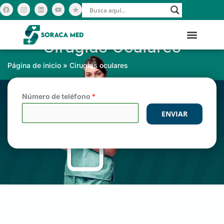
Ir
F
I
L
Y
a
n
i
o
c
s
n
u
al
e
t
k
t
b
a
e
u
contenido
o
g
d
b
Cirugías Oculares
o
r
i
e
k
a
n
Acerca de nosotros
m
Página de inicio
»
Cirugías oculares
Número de teléfono
*
ENVIAR