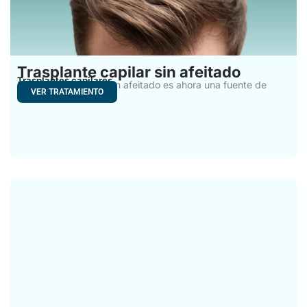
Trasplante capilar sin afeitado
Trasplantes capilares
El trasplante capilar sin afeitado es ahora una fuente de
VER TRATAMIENTO