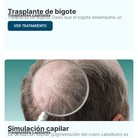
Trasplante de bigote
Trasplantes capilares
Trasplante de bigote, Dado que el bigote desempeña un
papel
VER TRATAMIENTO
Simulación capilar
Trasplantes capilares
La simulación capilar (pigmentación del cuero cabelludo) es