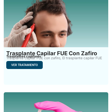
Trasplante Capilar FUE Con Zafiro
Trasplantes capilares
Trasplante capilar FUE con zafiro, El trasplante capilar FUE
con
VER TRATAMIENTO