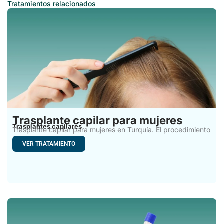
Tratamientos relacionados
Trasplante capilar para mujeres
Trasplantes capilares
Trasplante capilar para mujeres en Turquía. El procedimiento
de trasplante
VER TRATAMIENTO