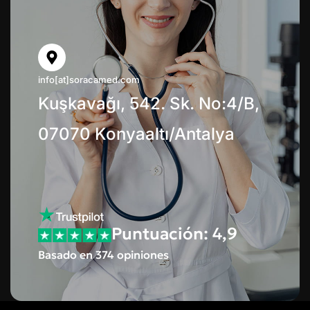
info[at]soracamed.com
Kuşkavağı, 542. Sk. No:4/B,
07070 Konyaaltı/Antalya
Puntuación: 4,9
Basado en 374 opiniones