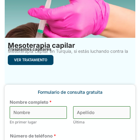
Mesoterapia capilar
Trasplantes capilares
Mesoterapia capilar en Turquía, si estás luchando contra la
caída
VER TRATAMIENTO
Formulario de consulta gratuita
Nombre completo
*
En primer lugar
Última
Número de teléfono
*