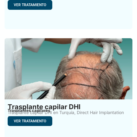
un proceso
VER TRATAMIENTO
Trasplante capilar DHI
Trasplantes capilares
Trasplante capilar DHI en Turquía, Direct Hair Implantation
(DHI) technique
VER TRATAMIENTO