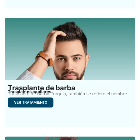
Trasplante de barba
Trasplantes capilares
Trasplante de barba Turquía, también se refiere el nombre
de
VER TRATAMIENTO