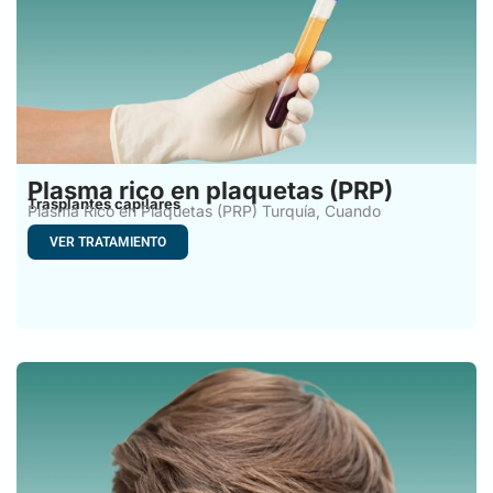
Plasma rico en plaquetas (PRP)
Trasplantes capilares
Plasma Rico en Plaquetas (PRP) Turquía, Cuando
empezamos a notar
VER TRATAMIENTO