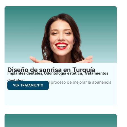
Diseño de sonrisa en Turquía
Implantes dentales
Odontología estética
Tratamientos
,
,
dentales
Diseño de sonrisa es el proceso de mejorar la apariencia
VER TRATAMIENTO