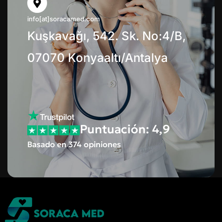
info[at]soracamed.com
Kuşkavağı, 542. Sk. No:4/B,
07070 Konyaaltı/Antalya
Puntuación: 4,9
Basado en 374 opiniones