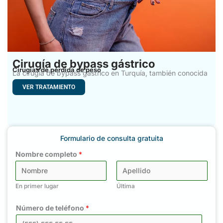
Cirugía de bypass gástrico
Cirugías de pérdida de peso
La cirugía de bypass gástrico en Turquía, también conocida
como
VER TRATAMIENTO
Formulario de consulta gratuita
Nombre completo
*
En primer lugar
Última
Número de teléfono
*