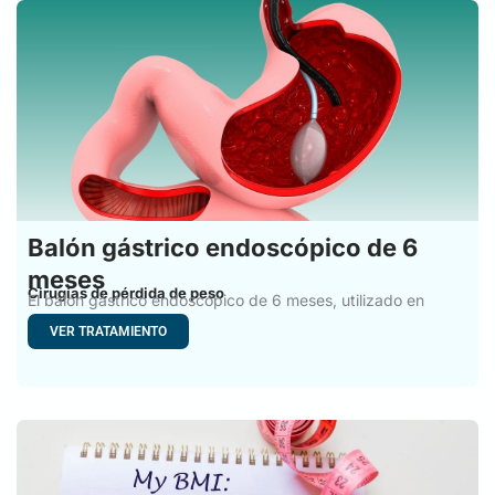
Balón gástrico endoscópico de 6
meses
Cirugías de pérdida de peso
El balón gástrico endoscópico de 6 meses, utilizado en
cirugía
VER TRATAMIENTO