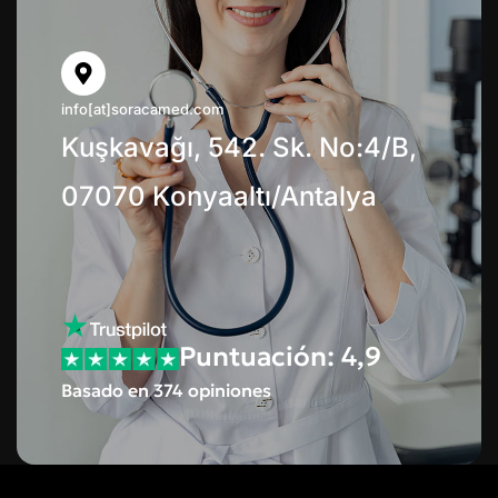
info[at]soracamed.com
Kuşkavağı, 542. Sk. No:4/B,
07070 Konyaaltı/Antalya
Puntuación: 4,9
Basado en 374 opiniones