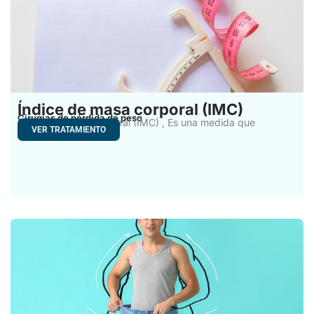
Índice de masa corporal (IMC)
Cirugías de pérdida de peso
Índice de Masa Corporal (IMC) , Es una medida que
VER TRATAMIENTO