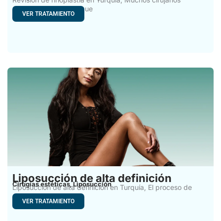
plásticos consideran que
VER TRATAMIENTO
Liposucción de alta definición
Cirugías estéticas
Liposucción
,
Liposucción de alta definición en Turquía, El proceso de
envejecimiento,
VER TRATAMIENTO