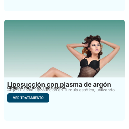
Liposucción con plasma de argón
Cirugías estéticas
Liposucción
,
Argon Plasma Liposucción en Turquía estética, utilizando
gas argón y
VER TRATAMIENTO