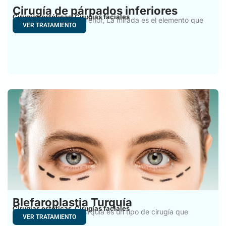
Cirugía de párpados inferiores
Cirugías estéticas
Cirugías faciales
,
Cirugía del párpado inferior, La mirada es el elemento que
VER TRATAMIENTO
Blefaroplastia Turquía
Cirugías estéticas
Cirugías faciales
,
La blefaroplastia en Turquía es un tipo de cirugía que
VER TRATAMIENTO