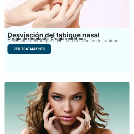
Desviación del tabique nasal
Cirugía de rinoplastia
Cirugías estéticas
,
Desviación del tabique nasal: una desviación del tabique
nasal se
VER TRATAMIENTO