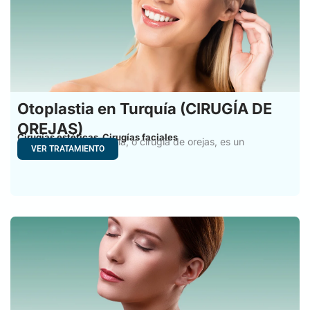
Otoplastia en Turquía (CIRUGÍA DE
OREJAS)
Cirugías estéticas
Cirugías faciales
,
La otoplastia en Turquía, o cirugía de orejas, es un
VER TRATAMIENTO