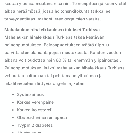
kestää yleensä muutaman tunnin. Toimenpiteen jälkeen vietät
aikaa heräämössä, jossa hoitohenkilökunta tarkkailee
terveydentilaasi mahdollisten ongelmien varalta.
Mahalaukun hihaleikkauksen tulokset Turkissa
Mahalaukun hihaleikkaus Turkissa takaa kestävän
painonpudotuksen. Painonpudotuksen määrä riippuu
päivittäisten elämäntapojesi muutoksesta. Kahden vuoden
aikana voit pudottaa noin 60 % tai enemmän ylipainostasi.
Painonpudotuksen lisäksi mahalaukun hihaleikkaus Turkissa
voi auttaa hoitamaan tai poistamaan ylipainoon ja
liikalihavuuteen liittyviä ongelmia, kuten:
Sydänsairaus
Korkea verenpaine
Korkea kolesteroli
Obstruktiivinen uniapnea
Tyypin 2 diabetes
Aivohalvaus