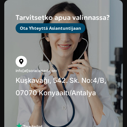
Tarvitsetko apua valinnassa?
Ota Yhteyttä Asiantuntijaan
info[at]soracamed.com
Kuşkavağı, 542. Sk. No:4/B,
07070 Konyaaltı/Antalya