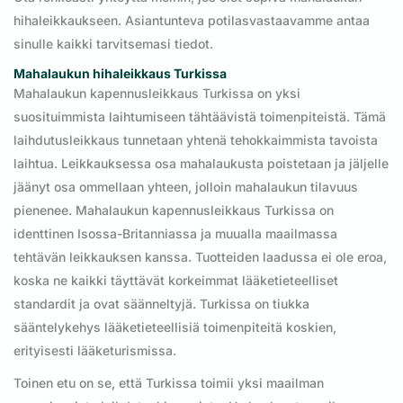
hihaleikkaukseen. Asiantunteva potilasvastaavamme antaa
sinulle kaikki tarvitsemasi tiedot.
Mahalaukun hihaleikkaus Turkissa
Mahalaukun kapennusleikkaus Turkissa on yksi
suosituimmista laihtumiseen tähtäävistä toimenpiteistä. Tämä
laihdutusleikkaus tunnetaan yhtenä tehokkaimmista tavoista
laihtua. Leikkauksessa osa mahalaukusta poistetaan ja jäljelle
jäänyt osa ommellaan yhteen, jolloin mahalaukun tilavuus
pienenee. Mahalaukun kapennusleikkaus Turkissa on
identtinen Isossa-Britanniassa ja muualla maailmassa
tehtävän leikkauksen kanssa. Tuotteiden laadussa ei ole eroa,
koska ne kaikki täyttävät korkeimmat lääketieteelliset
standardit ja ovat säänneltyjä. Turkissa on tiukka
sääntelykehys lääketieteellisiä toimenpiteitä koskien,
erityisesti lääketurismissa.
Toinen etu on se, että Turkissa toimii yksi maailman