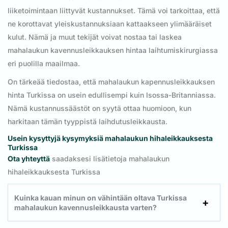
liiketoimintaan liittyvät kustannukset. Tämä voi tarkoittaa, että
ne korottavat yleiskustannuksiaan kattaakseen ylimääräiset
kulut. Nämä ja muut tekijät voivat nostaa tai laskea
mahalaukun kavennusleikkauksen hintaa laihtumiskirurgiassa
eri puolilla maailmaa.
On tärkeää tiedostaa, että mahalaukun kapennusleikkauksen
hinta Turkissa on usein edullisempi kuin Isossa-Britanniassa.
Nämä kustannussäästöt on syytä ottaa huomioon, kun
harkitaan tämän tyyppistä laihdutusleikkausta.
Usein kysyttyjä kysymyksiä mahalaukun hihaleikkauksesta
Turkissa
Ota yhteyttä
saadaksesi lisätietoja mahalaukun
hihaleikkauksesta Turkissa
Kuinka kauan minun on vähintään oltava Turkissa
mahalaukun kavennusleikkausta varten?