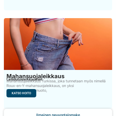
Mahansuojaleikkaus
Laihdutusleikkaukset
Mahansuojaleikkaus Turkissa, joka tunnetaan myös nimellä
Roux-en-Y-mahansuojaleikkaus, on yksi
laihdutusleikkausmuoto,
KATSO HOITO
Ilmainen neuvontalomake