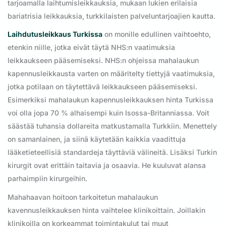
tarjoamalla laihtumisleikkauksia, mukaan lukien erilaisia
bariatrisia leikkauksia, turkkilaisten palveluntarjoajien kautta.
Laihdutusleikkaus Turkissa
on monille edullinen vaihtoehto,
etenkin niille, jotka eivät täytä NHS:n vaatimuksia
leikkaukseen pääsemiseksi. NHS:n ohjeissa mahalaukun
kapennusleikkausta varten on määritelty tiettyjä vaatimuksia,
jotka potilaan on täytettävä leikkaukseen pääsemiseksi.
Esimerkiksi mahalaukun kapennusleikkauksen hinta Turkissa
voi olla jopa 70 % alhaisempi kuin Isossa-Britanniassa. Voit
säästää tuhansia dollareita matkustamalla Turkkiin. Menettely
on samanlainen, ja siinä käytetään kaikkia vaadittuja
lääketieteellisiä standardeja täyttäviä välineitä. Lisäksi Turkin
kirurgit ovat erittäin taitavia ja osaavia. He kuuluvat alansa
parhaimpiin kirurgeihin.
Mahahaavan hoitoon tarkoitetun mahalaukun
kavennusleikkauksen hinta vaihtelee klinikoittain. Joillakin
klinikoilla on korkeammat toimintakulut tai muut