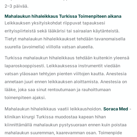
2–3 päivää.
Mahalaukun hihaleikkaus Turkissa
Toimenpiteen aikana
Leikkauksen yksityiskohdat riippuvat tapauksesi
erityispiirteistä sekä lääkärisi tai sairaalan käytänteistä.
Tietyt mahalaukun hihaleikkaukset tehdään tavanomaisella
suurella (avoimella) viillolla vatsan alueella.
Turkissa mahalaukun hihaleikkaus tehdään kuitenkin yleensä
laparoskooppisesti. Leikkauksessa instrumentit viedään
vatsan yläosaan tehtyjen pienten viiltojen kautta. Anestesia
annetaan juuri ennen leikkauksen aloittamista. Anestesia on
lääke, joka saa sinut rentoutumaan ja rauhoittumaan
toimenpiteen ajaksi.
Mahalaukun hihaleikkaus vaatii leikkaushoidon.
Soraca Med
-
klinikan kirurgi Turkissa muodostaa kapean hihan
kiinnittämällä mahalaukun pystysuoraan ennen kuin poistaa
mahalaukun suuremman, kaarevamman osan. Toimenpide