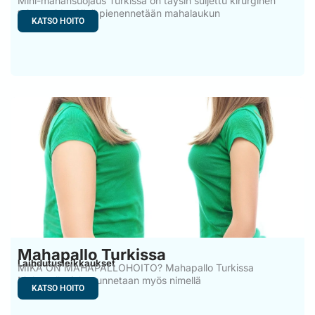
Mini-mahansuojaus Turkissa on täysin suljettu kirurginen
toimenpide. Siinä pienennetään mahalaukun
KATSO HOITO
Mahapallo Turkissa
Laihdutusleikkaukset
MIKÄ ON MAHAPALLOHOITO? Mahapallo Turkissa
Mahapallo, joka tunnetaan myös nimellä
KATSO HOITO