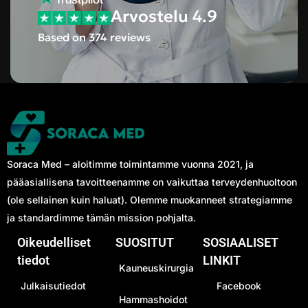
Arvostelu 4.9
Based on 374 reviews
Soraca Med – aloitimme toimintamme vuonna 2021, ja
pääasiallisena tavoitteenamme on vaikuttaa terveydenhuoltoon
(ole sellainen kuin haluat). Olemme muokanneet strategiamme
ja standardimme tämän mission pohjalta.
Oikeudelliset
SUOSITUT
SOSIAALISET
tiedot
LINKIT
Kauneuskirurgia
Julkaisutiedot
Facebook
Hammashoidot