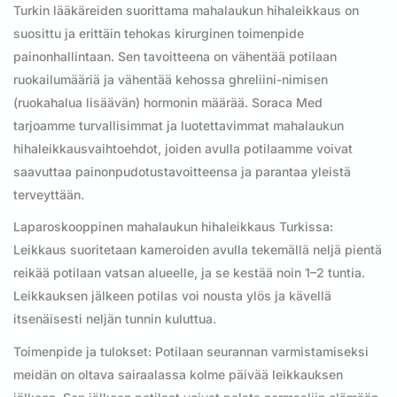
Turkin lääkäreiden suorittama mahalaukun hihaleikkaus on
suosittu ja erittäin tehokas kirurginen toimenpide
painonhallintaan. Sen tavoitteena on vähentää potilaan
ruokailumääriä ja vähentää kehossa ghreliini-nimisen
(ruokahalua lisäävän) hormonin määrää. Soraca Med
tarjoamme turvallisimmat ja luotettavimmat mahalaukun
hihaleikkausvaihtoehdot, joiden avulla potilaamme voivat
saavuttaa painonpudotustavoitteensa ja parantaa yleistä
terveyttään.
Laparoskooppinen mahalaukun hihaleikkaus Turkissa:
Leikkaus suoritetaan kameroiden avulla tekemällä neljä pientä
reikää potilaan vatsan alueelle, ja se kestää noin 1–2 tuntia.
Leikkauksen jälkeen potilas voi nousta ylös ja kävellä
itsenäisesti neljän tunnin kuluttua.
Toimenpide ja tulokset: Potilaan seurannan varmistamiseksi
meidän on oltava sairaalassa kolme päivää leikkauksen