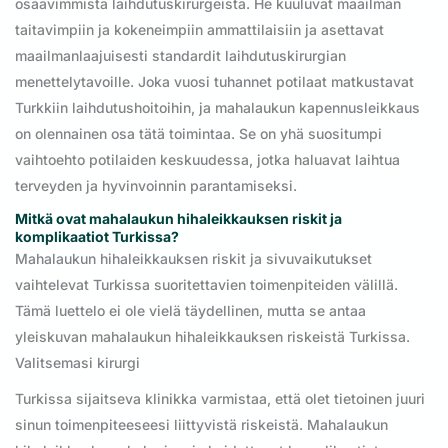
osaavimmista laihdutuskirurgeista. He kuuluvat maailman
taitavimpiin ja kokeneimpiin ammattilaisiin ja asettavat
maailmanlaajuisesti standardit laihdutuskirurgian
menettelytavoille. Joka vuosi tuhannet potilaat matkustavat
Turkkiin laihdutushoitoihin, ja mahalaukun kapennusleikkaus
on olennainen osa tätä toimintaa. Se on yhä suositumpi
vaihtoehto potilaiden keskuudessa, jotka haluavat laihtua
terveyden ja hyvinvoinnin parantamiseksi.
Mitkä ovat mahalaukun hihaleikkauksen riskit ja
komplikaatiot Turkissa?
Mahalaukun hihaleikkauksen riskit ja sivuvaikutukset
vaihtelevat Turkissa suoritettavien toimenpiteiden välillä.
Tämä luettelo ei ole vielä täydellinen, mutta se antaa
yleiskuvan mahalaukun hihaleikkauksen riskeistä Turkissa.
Valitsemasi kirurgi
Turkissa sijaitseva klinikka varmistaa, että olet tietoinen juuri
sinun toimenpiteeseesi liittyvistä riskeistä. Mahalaukun