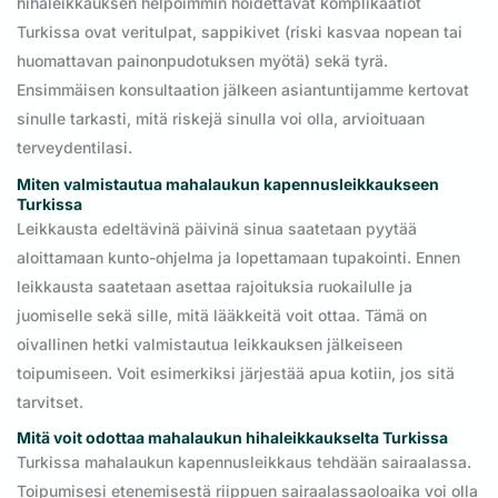
hihaleikkauksen helpoimmin hoidettavat komplikaatiot
Turkissa ovat veritulpat, sappikivet (riski kasvaa nopean tai
huomattavan painonpudotuksen myötä) sekä tyrä.
Ensimmäisen konsultaation jälkeen asiantuntijamme kertovat
sinulle tarkasti, mitä riskejä sinulla voi olla, arvioituaan
terveydentilasi.
Miten valmistautua mahalaukun kapennusleikkaukseen
Turkissa
Leikkausta edeltävinä päivinä sinua saatetaan pyytää
aloittamaan kunto-ohjelma ja lopettamaan tupakointi. Ennen
leikkausta saatetaan asettaa rajoituksia ruokailulle ja
juomiselle sekä sille, mitä lääkkeitä voit ottaa. Tämä on
oivallinen hetki valmistautua leikkauksen jälkeiseen
toipumiseen. Voit esimerkiksi järjestää apua kotiin, jos sitä
tarvitset.
Mitä voit odottaa mahalaukun hihaleikkaukselta Turkissa
Turkissa mahalaukun kapennusleikkaus tehdään sairaalassa.
Toipumisesi etenemisestä riippuen sairaalassaoloaika voi olla