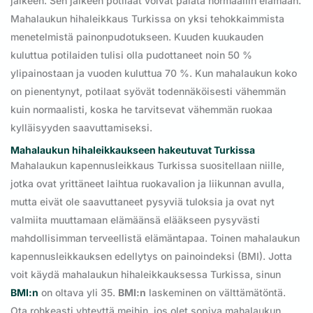
jälkeen. Sen jälkeen potilaat voivat palata normaaliin elämään.
Mahalaukun hihaleikkaus Turkissa on yksi tehokkaimmista
menetelmistä painonpudotukseen. Kuuden kuukauden
kuluttua potilaiden tulisi olla pudottaneet noin 50 %
ylipainostaan ja vuoden kuluttua 70 %. Kun mahalaukun koko
on pienentynyt, potilaat syövät todennäköisesti vähemmän
kuin normaalisti, koska he tarvitsevat vähemmän ruokaa
kylläisyyden saavuttamiseksi.
Mahalaukun hihaleikkaukseen hakeutuvat Turkissa
Mahalaukun kapennusleikkaus Turkissa suositellaan niille,
jotka ovat yrittäneet laihtua ruokavalion ja liikunnan avulla,
mutta eivät ole saavuttaneet pysyviä tuloksia ja ovat nyt
valmiita muuttamaan elämäänsä elääkseen pysyvästi
mahdollisimman terveellistä elämäntapaa. Toinen mahalaukun
kapennusleikkauksen edellytys on painoindeksi (BMI). Jotta
voit käydä mahalaukun hihaleikkauksessa Turkissa, sinun
BMI:n
on oltava yli 35.
BMI:n
laskeminen on välttämätöntä.
Ota rohkeasti yhteyttä meihin, jos olet sopiva mahalaukun