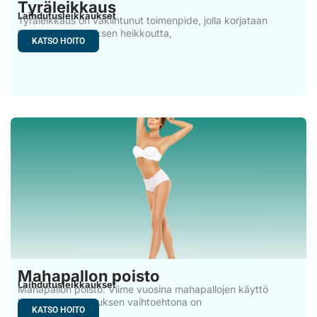
Tyräleikkaus
Laihdutusleikkaukset
Tyräleikkaus on vakiintunut toimenpide, jolla korjataan
kudoksen tai lihaksen heikkoutta,
KATSO HOITO
Mahapallon poisto
Laihdutusleikkaukset
Mahapallon poisto: Viime vuosina mahapallojen käyttö
kirurgisen laihdutuksen vaihtoehtona on
KATSO HOITO