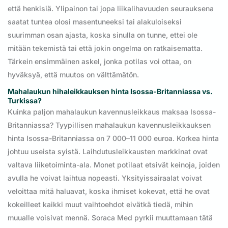
että henkisiä. Ylipainon tai jopa liikalihavuuden seurauksena
saatat tuntea olosi masentuneeksi tai alakuloiseksi
suurimman osan ajasta, koska sinulla on tunne, ettei ole
mitään tekemistä tai että jokin ongelma on ratkaisematta.
Tärkein ensimmäinen askel, jonka potilas voi ottaa, on
hyväksyä, että muutos on välttämätön.
Mahalaukun hihaleikkauksen hinta Isossa-Britanniassa vs.
Turkissa?
Kuinka paljon mahalaukun kavennusleikkaus maksaa Isossa-
Britanniassa? Tyypillisen mahalaukun kavennusleikkauksen
hinta Isossa-Britanniassa on 7 000–11 000 euroa. Korkea hinta
johtuu useista syistä. Laihdutusleikkausten markkinat ovat
valtava liiketoiminta-ala. Monet potilaat etsivät keinoja, joiden
avulla he voivat laihtua nopeasti. Yksityissairaalat voivat
veloittaa mitä haluavat, koska ihmiset kokevat, että he ovat
kokeilleet kaikki muut vaihtoehdot eivätkä tiedä, mihin
muualle voisivat mennä. Soraca Med pyrkii muuttamaan tätä