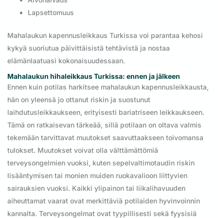
Lapsettomuus
Mahalaukun kapennusleikkaus Turkissa voi parantaa kehosi
kykyä suoriutua päivittäisistä tehtävistä ja nostaa
elämänlaatuasi kokonaisuudessaan.
Mahalaukun hihaleikkaus Turkissa: ennen ja jälkeen
Ennen kuin potilas harkitsee mahalaukun kapennusleikkausta,
hän on yleensä jo ottanut riskin ja suostunut
laihdutusleikkaukseen, erityisesti bariatriseen leikkaukseen.
Tämä on ratkaisevan tärkeää, sillä potilaan on oltava valmis
tekemään tarvittavat muutokset saavuttaakseen toivomansa
tulokset. Muutokset voivat olla välttämättömiä
terveysongelmien vuoksi, kuten sepelvaltimotaudin riskin
lisääntymisen tai monien muiden ruokavalioon liittyvien
sairauksien vuoksi. Kaikki ylipainon tai liikalihavuuden
aiheuttamat vaarat ovat merkittäviä potilaiden hyvinvoinnin
kannalta. Terveysongelmat ovat tyypillisesti sekä fyysisiä