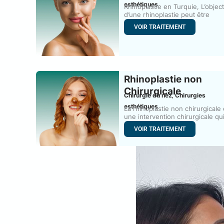
esthétiques
Rhinoplastie en Turquie, L’object
d’une rhinoplastie peut être
d’améliorer l’apparence
VOIR TRAITEMENT
Rhinoplastie non
Chirurgicale
Chirurgie du nez
Chirurgies
,
esthétiques
La rhinoplastie non chirurgicale 
une intervention chirurgicale qu
consiste
VOIR TRAITEMENT