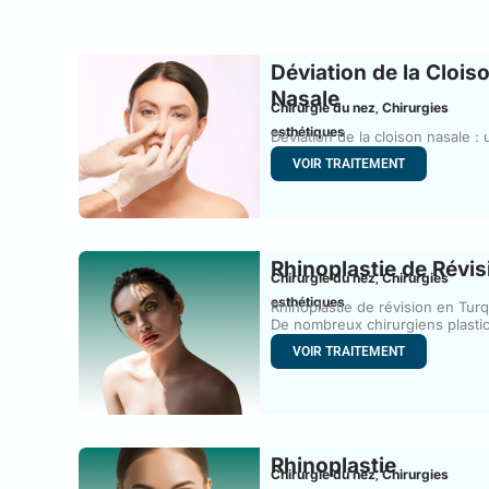
Déviation de la Clois
Nasale
Chirurgie du nez
Chirurgies
,
esthétiques
Déviation de la cloison nasale :
déviation de la
VOIR TRAITEMENT
Rhinoplastie de Révis
Chirurgie du nez
Chirurgies
,
esthétiques
Rhinoplastie de révision en Turq
De nombreux chirurgiens plasti
considèrent
VOIR TRAITEMENT
Rhinoplastie
Chirurgie du nez
Chirurgies
,