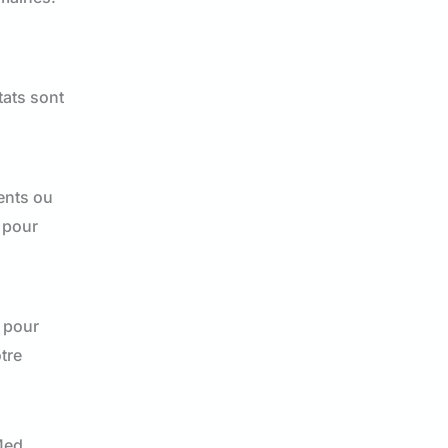
tats sont
ments ou
s pour
i pour
tre
Med.