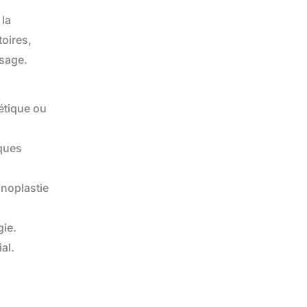
 la
toires,
isage.
hétique ou
iques
inoplastie
gie.
al.