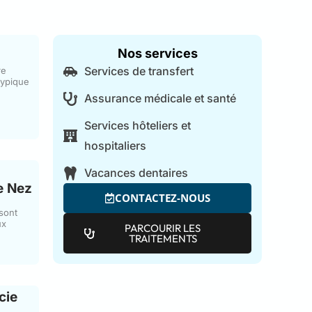
Nos services
Services de transfert
re
typique
Assurance médicale et santé
Services hôteliers et
hospitaliers
Vacances dentaires
e Nez
CONTACTEZ-NOUS
sont
ux
PARCOURIR LES
TRAITEMENTS
cie