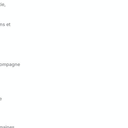
ie,
ns et
ccompagne
e
emaines.