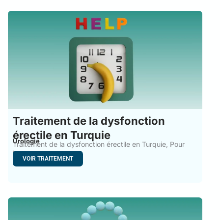
Traitement de la dysfonction
érectile en Turquie
Urologie
Traitement de la dysfonction érectile en Turquie, Pour
beaucoup, un
VOIR TRAITEMENT