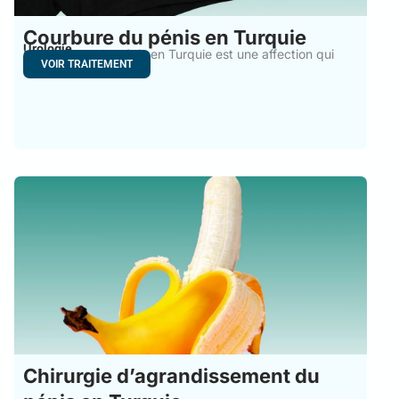
Courbure du pénis en Turquie
Urologie
La courbure du pénis en Turquie est une affection qui
VOIR TRAITEMENT
Chirurgie d’agrandissement du