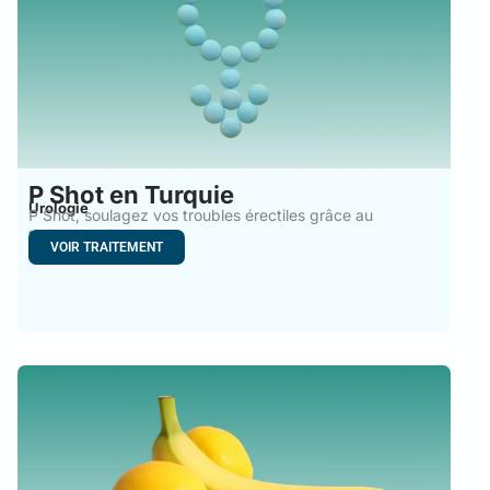
P Shot en Turquie
Urologie
P Shot, soulagez vos troubles érectiles grâce au
traitement P
VOIR TRAITEMENT