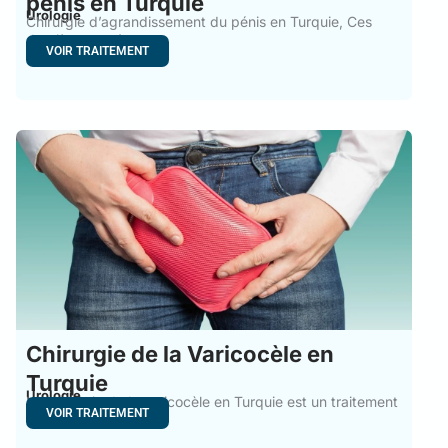
pénis en Turquie
Urologie
Chirurgie d’agrandissement du pénis en Turquie, Ces
dernières années, on
VOIR TRAITEMENT
Chirurgie de la Varicocèle en
Turquie
Urologie
La chirurgie de la varicocèle en Turquie est un traitement
VOIR TRAITEMENT