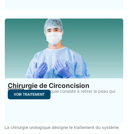
Chirurgie de Circoncision
Urologie
La circoncision en Turquie consiste à retirer la peau qui
VOIR TRAITEMENT
La chirurgie urologique désigne le traitement du système