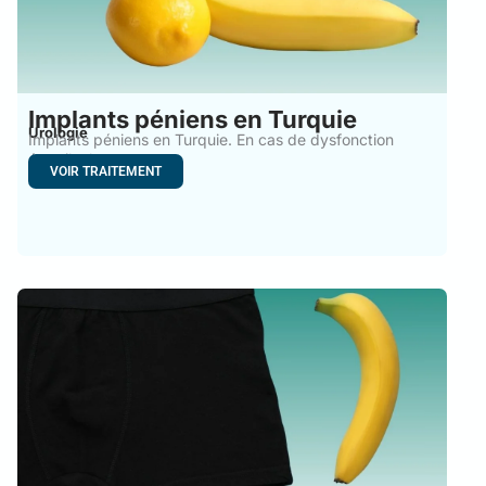
Implants péniens en Turquie
Urologie
Implants péniens en Turquie. En cas de dysfonction
érectile, la
VOIR TRAITEMENT