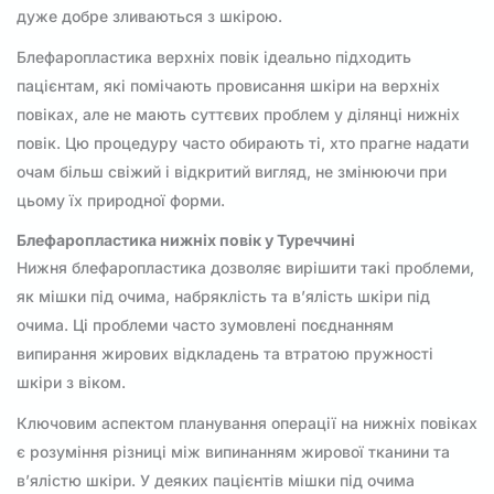
дуже добре зливаються з шкірою.
Блефаропластика верхніх повік ідеально підходить
пацієнтам, які помічають провисання шкіри на верхніх
повіках, але не мають суттєвих проблем у ділянці нижніх
повік. Цю процедуру часто обирають ті, хто прагне надати
очам більш свіжий і відкритий вигляд, не змінюючи при
цьому їх природної форми.
Блефаропластика нижніх повік у Туреччині
Нижня блефаропластика дозволяє вирішити такі проблеми,
як мішки під очима, набряклість та в’ялість шкіри під
очима. Ці проблеми часто зумовлені поєднанням
випирання жирових відкладень та втратою пружності
шкіри з віком.
Ключовим аспектом планування операції на нижніх повіках
є розуміння різниці між випинанням жирової тканини та
в’ялістю шкіри. У деяких пацієнтів мішки під очима