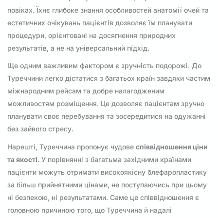
повіках. Їхнє глибоке знання особливостей анатомії очей та
естетичних очікувань пацієнтів дозволяє їм планувати
процедури, орієнтовані на досягнення природних
результатів, а не на універсальний підхід.
Ще одним важливим фактором є зручність подорожі. До
Туреччини легко дістатися з багатьох країн завдяки частим
міжнародним рейсам та добре налагодженим
можливостям розміщення. Це дозволяє пацієнтам зручно
планувати своє перебування та зосередитися на одужанні
без зайвого стресу.
Нарешті, Туреччина пропонує чудове
співвідношення ціни
та якості
. У порівнянні з багатьма західними країнами
пацієнти можуть отримати високоякісну блефаропластику
за більш прийнятними цінами, не поступаючись при цьому
ні безпекою, ні результатами. Саме це співвідношення є
головною причиною того, що Туреччина й надалі