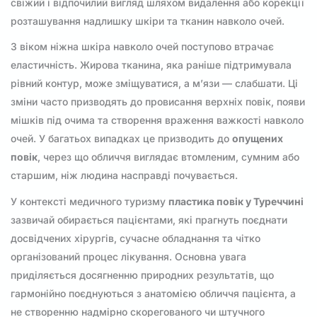
свіжий і відпочилий вигляд шляхом видалення або корекції
розташування надлишку шкіри та тканин навколо очей.
З віком ніжна шкіра навколо очей поступово втрачає
еластичність. Жирова тканина, яка раніше підтримувала
рівний контур, може зміщуватися, а м’язи — слабшати. Ці
зміни часто призводять до провисання верхніх повік, появи
мішків під очима та створення враження важкості навколо
очей. У багатьох випадках це призводить до
опущених
повік
, через що обличчя виглядає втомленим, сумним або
старшим, ніж людина насправді почувається.
У контексті медичного туризму
пластика повік у Туреччині
зазвичай обирається пацієнтами, які прагнуть поєднати
досвідчених хірургів, сучасне обладнання та чітко
організований процес лікування. Основна увага
приділяється досягненню природних результатів, що
гармонійно поєднуються з анатомією обличчя пацієнта, а
не створенню надмірно скорегованого чи штучного