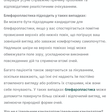
відповідатиме реалістичним очікуванням.
Блефаропластика підходить у таких випадках:
Ви можете бути підходящим кандидатом для
блефаропластики, якщо у вас спостерігається помітне
провисання верхніх або нижніх повік, що погіршує ваш
зовнішній вигляд або заважає комфортному самопочуттю.
Надлишок шкіри на верхніх повіках іноді може
обмежувати поле зору, ускладнюючи виконання
повсякденних дій та сприяючи втомі очей.
Багато пацієнтів також звертаються за лікуванням,
оскільки вважають, що їхні очі надають їм постійно
втомленого вигляду або роблять їх старшими, ніж вони
себе почувають. У таких випадках
блефаропластика
може
допомогти повернути більш свіжий і відпочилий вигляд, не
змінюючи природної форми очей.
Хто не є ідеальним кандидатом ідеальним кандидатом?