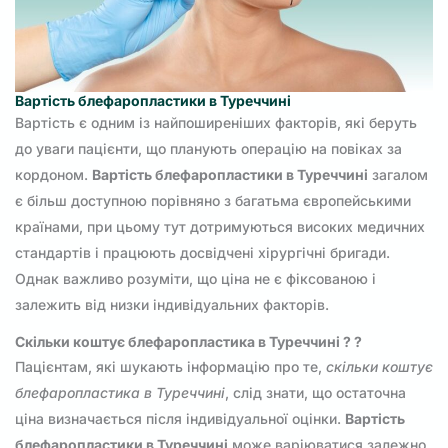
Вартість блефаропластики в Туреччині
Вартість є одним із найпоширеніших факторів, які беруть
до уваги пацієнти, що планують операцію на повіках за
кордоном.
Вартість блефаропластики в Туреччині
загалом
є більш доступною порівняно з багатьма європейськими
країнами, при цьому тут дотримуються високих медичних
стандартів і працюють досвідчені хірургічні бригади.
Однак важливо розуміти, що ціна не є фіксованою і
залежить від низки індивідуальних факторів.
Скільки коштує блефаропластика в Туреччині ? ?
Пацієнтам, які шукають інформацію про те,
скільки коштує
блефаропластика в Туреччині
, слід знати, що остаточна
ціна визначається після індивідуальної оцінки.
Вартість
блефаропластики в Туреччині
може варіюватися залежно