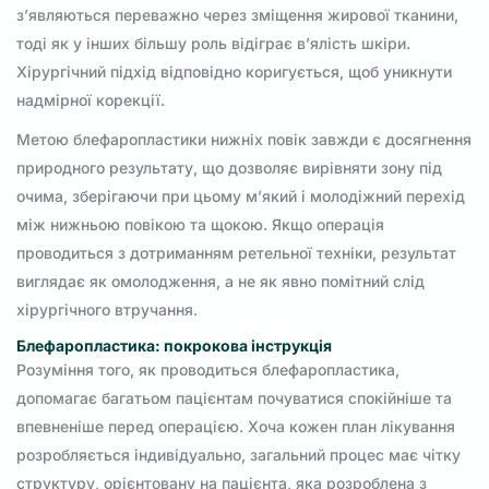
з’являються переважно через зміщення жирової тканини,
тоді як у інших більшу роль відіграє в’ялість шкіри.
Хірургічний підхід відповідно коригується, щоб уникнути
надмірної корекції.
Метою блефаропластики нижніх повік завжди є досягнення
природного результату, що дозволяє вирівняти зону під
очима, зберігаючи при цьому м’який і молодіжний перехід
між нижньою повікою та щокою. Якщо операція
проводиться з дотриманням ретельної техніки, результат
виглядає як омолодження, а не як явно помітний слід
хірургічного втручання.
Блефаропластика: покрокова інструкція
Розуміння того, як проводиться блефаропластика,
допомагає багатьом пацієнтам почуватися спокійніше та
впевненіше перед операцією. Хоча кожен план лікування
розробляється індивідуально, загальний процес має чітку
структуру, орієнтовану на пацієнта, яка розроблена з