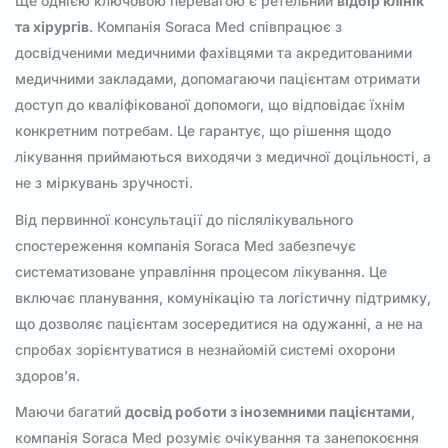
Ще однією ключовою перевагою є ретельний
відбір клінік
та хірургів
. Компанія Soraca Med співпрацює з
досвідченими медичними фахівцями та акредитованими
медичними закладами, допомагаючи пацієнтам отримати
доступ до кваліфікованої допомоги, що відповідає їхнім
конкретним потребам. Це гарантує, що рішення щодо
лікування приймаються виходячи з медичної доцільності, а
не з міркувань зручності.
Від первинної консультації до післялікувального
спостереження компанія Soraca Med забезпечує
систематизоване управління процесом лікування. Це
включає планування, комунікацію та логістичну підтримку,
що дозволяє пацієнтам зосередитися на одужанні, а не на
спробах зорієнтуватися в незнайомій системі охорони
здоров’я.
Маючи багатий
досвід роботи з іноземними пацієнтами
,
компанія Soraca Med розуміє очікування та занепокоєння