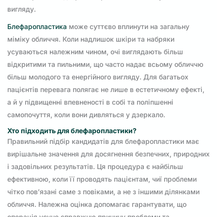
вигляду.
Блефаропластика
може суттєво вплинути на загальну
міміку обличчя. Коли надлишок шкіри та набряки
усуваються належним чином, очі виглядають більш
відкритими та пильними, що часто надає всьому обличчю
більш молодого та енергійного вигляду. Для багатьох
пацієнтів перевага полягає не лише в естетичному ефекті,
а й у підвищенні впевненості в собі та поліпшенні
самопочуття, коли вони дивляться у дзеркало.
Хто підходить для блефаропластики?
Правильний підбір кандидатів для блефаропластики має
вирішальне значення для досягнення безпечних, природних
і задовільних результатів. Ця процедура є найбільш
ефективною, коли її проводять пацієнтам, чиї проблеми
чітко пов’язані саме з повіками, а не з іншими ділянками
обличчя. Належна оцінка допомагає гарантувати, що
операція усуне справжню причину проблеми та