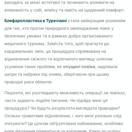
виходять за межі естетики та починають впливати на
впевненість у собі, міміку та навіть на щоденний комфорт.
Блефаропластика в Туреччині
стала найкращим рішенням
для тих, хто прагне природного омолодження повік у
безпечних умовах та в рамках добре організованого
медичного туризму. Замість того, щоб прагнути до
кардинальних змін, ця процедура спрямована на
відновлення свіжого та відпочилого вигляду шляхом
усунення таких проблем, як
опущені повіки
, надлишок
шкіри та набряки під очима, зберігаючи при цьому
природні риси обличчя.
Пацієнти, які розглядають можливість операції на повіках,
часто задають подібні питання:
Чи підійде мені ця
процедура? Чи будуть результати виглядати природно?
Скільки триватиме відновлення, і чого мені реально слід
очікувати?
Це цілком обґрунтовані побоювання, особливо
коли лікування планується за кордоном. Ключ до успіху