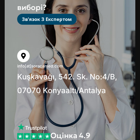
виборі?
Зв'язок З Експертом
info[at]soracamed.com
Kuşkavağı, 542. Sk. No:4/B,
07070 Konyaaltı/Antalya
Оцінка 4.9