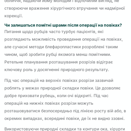
обличчя, надаючи йому молодий і відпочилий вигляд, не
створюючи враження хірургічного втручання чи надмірної
корекції.
Чи залишаться помітні шрами після операції на повіках?
Питання щодо рубців часто турбує пацієнтів, які
розглядають можливість проведення операції на повіках,
але сучасні методи блефаропластики розроблені таким
чином, щоб зробити рубці якомога менш помітними.
Ретельне планування розташування розрізів відіграє
ключову роль у досягненні природного результату.
Під час операцій на верхніх повіках розрізи зазвичай
роблять у межах природної складки повіки. Це дозволяє
добре приховати рубець, коли очі відкриті. Під час
операцій на нижніх повіках розрізи можуть
розташовуватися безпосередньо під лінією росту вій або, в
окремих випадках, всередині повіки, де їх не видно ззовні.
Використовуючи природні складки та контури ока, хірурги