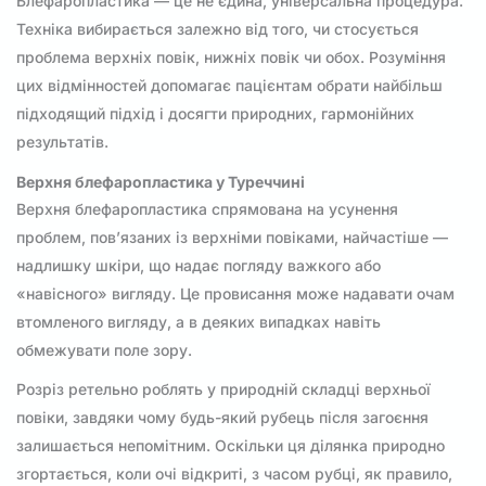
Блефаропластика — це не єдина, універсальна процедура.
Техніка вибирається залежно від того, чи стосується
проблема верхніх повік, нижніх повік чи обох. Розуміння
цих відмінностей допомагає пацієнтам обрати найбільш
підходящий підхід і досягти природних, гармонійних
результатів.
Верхня блефаропластика у Туреччині
Верхня блефаропластика спрямована на усунення
проблем, пов’язаних із верхніми повіками, найчастіше —
надлишку шкіри, що надає погляду важкого або
«навісного» вигляду. Це провисання може надавати очам
втомленого вигляду, а в деяких випадках навіть
обмежувати поле зору.
Розріз ретельно роблять у природній складці верхньої
повіки, завдяки чому будь-який рубець після загоєння
залишається непомітним. Оскільки ця ділянка природно
згортається, коли очі відкриті, з часом рубці, як правило,