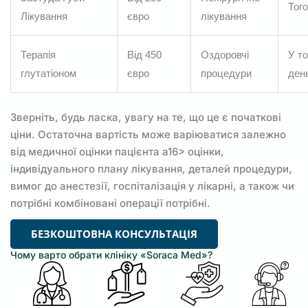
Того
Лікування
євро
лікування
Терапія
Від 450
Оздоровчі
У т
глутатіоном
євро
процедури
ден
Зверніть, будь ласка, увагу на те, що це є початкові
ціни. Остаточна вартість може варіюватися залежно
від медичної оцінки пацієнта a16> оцінки,
індивідуального плану лікування, деталей процедури,
вимог до анестезії, госпіталізація у лікарні, а також чи
потрібні комбіновані операції потрібні.
БЕЗКОШТОВНА КОНСУЛЬТАЦІЯ
Чому варто обрати клініку «Soraca Med»?