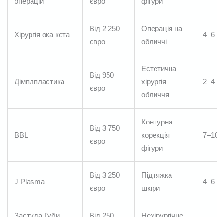
операцій
євро
фігури
Від 2 250
Операція на
Хірургія ока кота
4–6 
євро
обличчі
Естетична
Від 950
Дімплпластика
хірургія
2–4 
євро
обличчя
Контурна
Від 3 750
BBL
корекція
7–10
євро
фігури
Від 3 250
Підтяжка
J Plasma
4–6 
євро
шкіри
Застуда Губи
Від 250
Нехірургічне