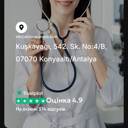
info[at]soracamed.com
Kuşkavağı, 542. Sk. No:4/B,
07070 Konyaaltı/Antalya
Оцінка 4.9
На основі 374 відгуків