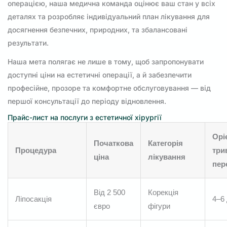
операцією, наша медична команда оцінює ваш стан у всіх
деталях та розробляє індивідуальний план лікування для
досягнення безпечних, природних, та збалансовані
результати.
Наша мета полягає не лише в тому, щоб запропонувати
доступні ціни на естетичні операції, а й забезпечити
професійне, прозоре та комфортне обслуговування — від
першої консультації до періоду відновлення.
Прайс-лист на послуги з естетичної хірургії
Орі
Початкова
Категорія
Процедура
три
ціна
лікування
пер
Від 2 500
Корекція
Ліпосакція
4–6 
євро
фігури