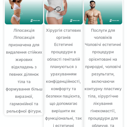
Ліпосакція
Хірургія статевих
Послуги для
Ліпосакція
органів
чоловіків
Естетичні
Чоловічі естетичні
призначена для
процедури в
процедури
видалення стійких
області геніталій
орієнтовані на
жирових
плануються з
природні, чоловічі
відкладень з
урахуванням
результати,
певних ділянок
конфіденційності,
включаючи
тіла та
комфорту та
контурну пластику
формування більш
безпеки пацієнта,
тіла, хірургічне
виразної,
що допомагає
лікування
гармонійної та
вирішити як
гінекомастії,
рельєфної фігури.
функціональні, так
процедури для
і естетичні
обличчя, та