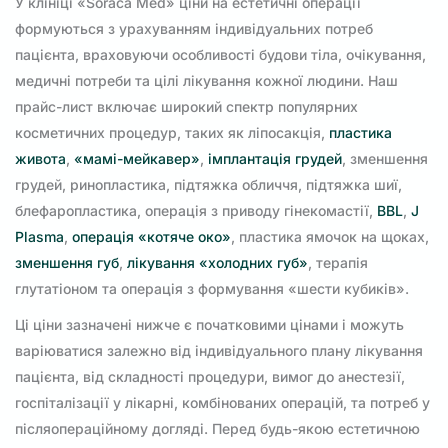
У клініці «Soraca Med» ціни на естетичні операції
формуються з урахуванням індивідуальних потреб
пацієнта, враховуючи особливості будови тіла, очікування,
медичні потреби та цілі лікування кожної людини. Наш
прайс-лист включає широкий спектр популярних
косметичних процедур, таких як ліпосакція,
пластика
живота
,
«мамі-мейкавер»
,
імплантація грудей
, зменшення
грудей, ринопластика, підтяжка обличчя, підтяжка шиї,
блефаропластика, операція з приводу гінекомастії,
BBL
,
J
Plasma
,
операція «котяче око»
, пластика ямочок на щоках,
зменшення губ
,
лікування «холодних губ»
, терапія
глутатіоном та операція з формування «шести кубиків».
Ці ціни зазначені нижче є початковими цінами і можуть
варіюватися залежно від індивідуального плану лікування
пацієнта, від складності процедури, вимог до анестезії,
госпіталізації у лікарні, комбінованих операцій, та потреб у
післяопераційному догляді. Перед будь-якою естетичною