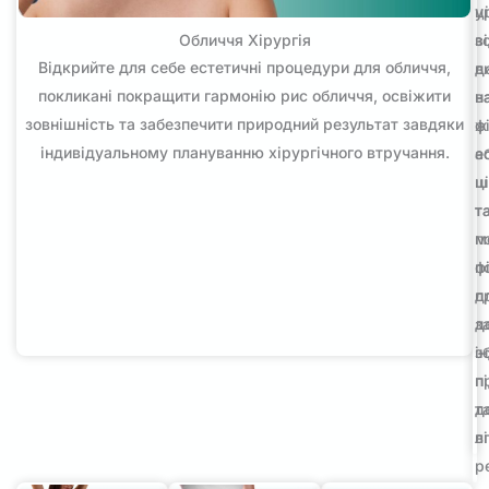
у
ц
Обличчя Хірургія
в
з
Відкрийте для себе естетичні процедури для обличчя,
д
в
покликані покращити гармонію рис обличчя, освіжити
в
н
зовнішність та забезпечити природний результат завдяки
ф
ж
індивідуальному плануванню хірургічного втручання.
е
а
ц
ш
т
т
м
п
п
ф
д
п
д
з
з
і
п
п
т
д
в
л
р