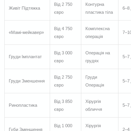
Від 2 750
Контурна
Живіт Підтяжка
6–8 
євро
пластика тіла
Від 4 750
Комплексна
«Мамі-мейкавер»
7–10
євро
операція
Від 3 000
Операція на
Груди Імплантат
5–7 
євро
грудях
Від 2 750
Груди
Груди Зменшення
5–7 
євро
Операція
Від 3 850
Хірургія
Ринопластика
5–7 
євро
обличчя
Від 1 000
Хірургія
Губи Зменшення
2–4 