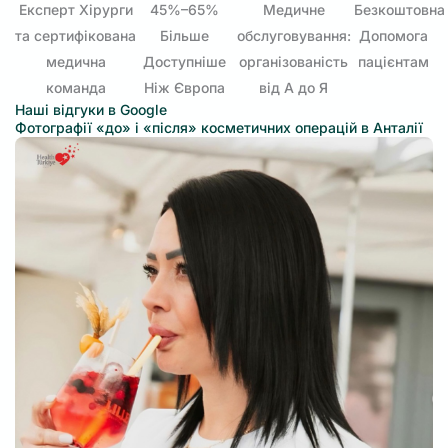
Експерт Хірурги
45%–65%
Медичне
Безкоштовна
та сертифікована
Більше
обслуговування:
Допомога
медична
Доступніше
організованість
пацієнтам
команда
Ніж Європа
від А до Я
Наші відгуки в Google
Фотографії «до» і «після» косметичних операцій в Анталії