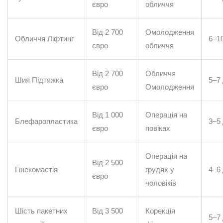
євро
обличчя
Від 2 700
Омолодження
Обличчя Ліфтинг
6–10
євро
обличчя
Від 2 700
Обличчя
Шия Підтяжка
5–7 
євро
Омолодження
Від 1 000
Операція на
Блефаропластика
3–5 
євро
повіках
Операція на
Від 2 500
Гінекомастія
грудях у
4–6 
євро
чоловіків
Шість пакетних
Від 3 500
Корекція
5–7 