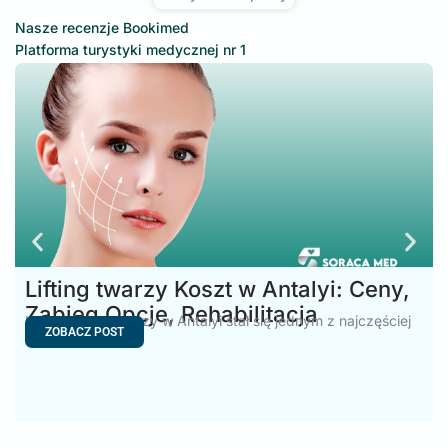
Nasze recenzje Bookimed
Platforma turystyki medycznej nr 1
Lifting twarzy Koszt w Antalyi: Ceny,
Zabieg Opcje, Rehabilitacja
Koszt liftingu twarzy w Antalyi stał się jednym z najczęściej
ZOBACZ POST