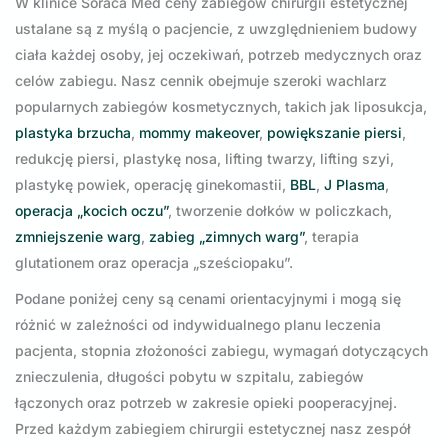
W klinice Soraca Med ceny zabiegów chirurgii estetycznej
ustalane są z myślą o pacjencie, z uwzględnieniem budowy
ciała każdej osoby, jej oczekiwań, potrzeb medycznych oraz
celów zabiegu. Nasz cennik obejmuje szeroki wachlarz
popularnych zabiegów kosmetycznych, takich jak liposukcja,
plastyka brzucha
,
mommy makeover
,
powiększanie piersi
,
redukcję piersi, plastykę nosa, lifting twarzy, lifting szyi,
plastykę powiek, operację ginekomastii,
BBL
,
J Plasma
,
operacja „kocich oczu”
, tworzenie dołków w policzkach,
zmniejszenie warg
,
zabieg „zimnych warg”
, terapia
glutationem oraz operacja „sześciopaku”.
Podane poniżej ceny są cenami orientacyjnymi i mogą się
różnić w zależności od indywidualnego planu leczenia
pacjenta, stopnia złożoności zabiegu, wymagań dotyczących
znieczulenia, długości pobytu w szpitalu, zabiegów
łączonych oraz potrzeb w zakresie opieki pooperacyjnej.
Przed każdym zabiegiem chirurgii estetycznej nasz zespół