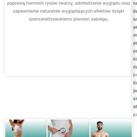
poprawę harmonii rysów twarzy, odmłodzenie wyglądu oraz
n
c
zapewnienie naturalnie wyglądających efektów dzięki
t
e
spersonalizowanemu planowi zabiegu.
l
o
s
p
o
m
p
a
p
o
ci
h
d
n
p
i
d
b
l
p
s
s
n
ef
p