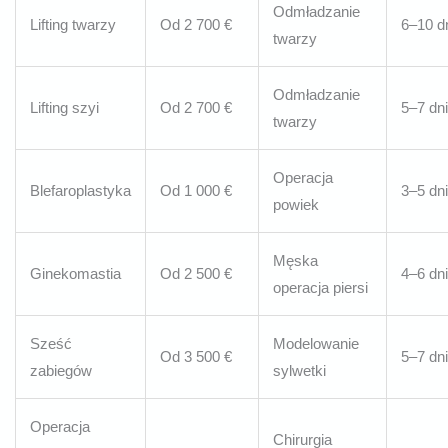
Odmładzanie
Lifting twarzy
Od 2 700 €
6–10 d
twarzy
Odmładzanie
Lifting szyi
Od 2 700 €
5–7 dni
twarzy
Operacja
Blefaroplastyka
Od 1 000 €
3–5 dni
powiek
Męska
Ginekomastia
Od 2 500 €
4–6 dni
operacja piersi
Sześć
Modelowanie
Od 3 500 €
5–7 dni
zabiegów
sylwetki
Operacja
Chirurgia