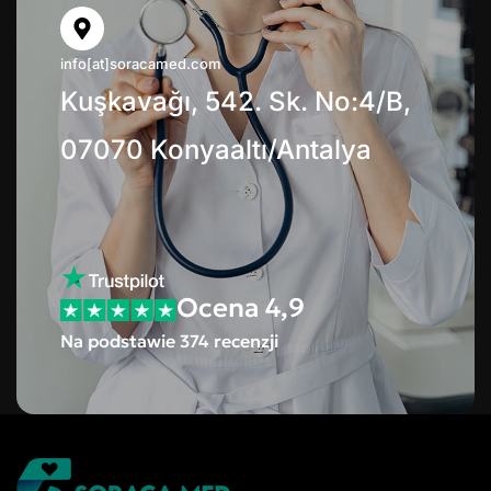
info[at]soracamed.com
Kuşkavağı, 542. Sk. No:4/B,
07070 Konyaaltı/Antalya
Ocena 4,9
Na podstawie 374 recenzji