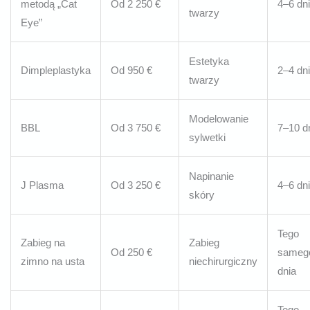
metodą „Cat
Od 2 250 €
4–6 dni
twarzy
Eye”
Estetyka
Dimpleplastyka
Od 950 €
2–4 dni
twarzy
Modelowanie
BBL
Od 3 750 €
7–10 d
sylwetki
Napinanie
J Plasma
Od 3 250 €
4–6 dni
skóry
Tego
Zabieg na
Zabieg
Od 250 €
sameg
zimno na usta
niechirurgiczny
dnia
Tego