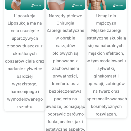
Liposukcja
Narządy płciowe
Usługi dla
Liposukcja ma na
Chirurgia
mężczyzn
Zabiegi estetyczne
Męskie zabiegi
celu usunięcie
w obrębie
estetyczne skupiają
uporczywych
narządów
się na naturalnych,
złogów tłuszczu z
płciowych są
męskich efektach,
określonych
planowane z
w tym modelowaniu
obszarów ciała oraz
zachowaniem
sylwetki,
nadanie sylwetce
prywatności,
ginekomastii
bardziej
komfortu oraz
operacji, zabiegów
wyrazistego,
bezpieczeństwa
na twarz oraz
harmonijnego i
pacjenta na
spersonalizowanych
wymodelowanego
uwadze, pomagając
kosmetycznych
kształtu.
poprawić zarówno
rozwiązań.
funkcjonalne, jak i
estetyczne aspekty.