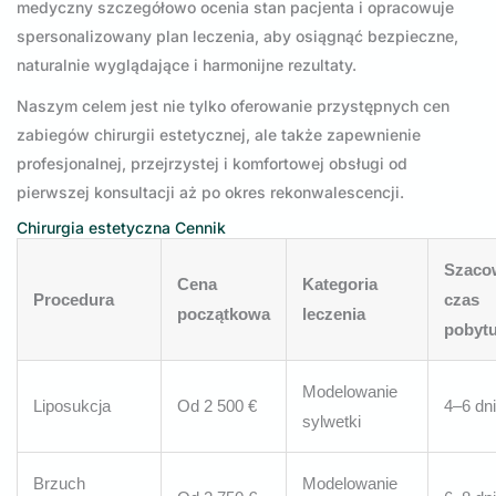
medyczny szczegółowo ocenia stan pacjenta i opracowuje
spersonalizowany plan leczenia, aby osiągnąć bezpieczne,
naturalnie wyglądające i harmonijne rezultaty.
Naszym celem jest nie tylko oferowanie przystępnych cen
zabiegów chirurgii estetycznej, ale także zapewnienie
profesjonalnej, przejrzystej i komfortowej obsługi od
pierwszej konsultacji aż po okres rekonwalescencji.
Chirurgia estetyczna Cennik
Szaco
Cena
Kategoria
Procedura
czas
początkowa
leczenia
pobyt
Modelowanie
Liposukcja
Od 2 500 €
4–6 dni
sylwetki
Brzuch
Modelowanie