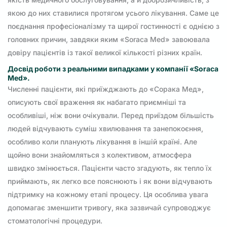
якою до них ставилися протягом усього лікування. Саме це
поєднання професіоналізму та щирої гостинності є однією з
головних причин, завдяки яким «Soraca Med» завоювала
довіру пацієнтів із такої великої кількості різних країн.
Досвід роботи з реальними випадками у компанії «Soraca
Med».
Численні пацієнти, які приїжджають до «Сорака Мед»,
описують свої враження як набагато приємніші та
особливіші, ніж вони очікували. Перед приїздом більшість
людей відчувають суміш хвилювання та занепокоєння,
особливо коли планують лікування в іншій країні. Але
щойно вони знайомляться з колективом, атмосфера
швидко змінюється. Пацієнти часто згадують, як тепло їх
приймають, як легко все пояснюють і як вони відчувають
підтримку на кожному етапі процесу. Ця особлива увага
допомагає зменшити тривогу, яка зазвичай супроводжує
стоматологічні процедури.