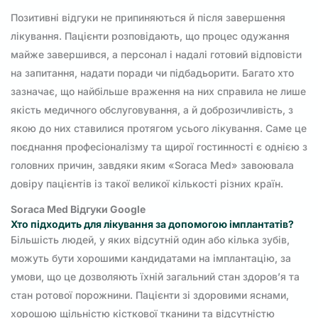
Позитивні відгуки не припиняються й після завершення
лікування. Пацієнти розповідають, що процес одужання
майже завершився, а персонал і надалі готовий відповісти
на запитання, надати поради чи підбадьорити. Багато хто
зазначає, що найбільше враження на них справила не лише
якість медичного обслуговування, а й доброзичливість, з
якою до них ставилися протягом усього лікування. Саме це
поєднання професіоналізму та щирої гостинності є однією з
головних причин, завдяки яким «Soraca Med» завоювала
довіру пацієнтів із такої великої кількості різних країн.
Soraca Med Відгуки Google
Хто підходить для лікування за допомогою імплантатів?
Більшість людей, у яких відсутній один або кілька зубів,
можуть бути хорошими кандидатами на імплантацію, за
умови, що це дозволяють їхній загальний стан здоров’я та
стан ротової порожнини. Пацієнти зі здоровими яснами,
хорошою щільністю кісткової тканини та відсутністю