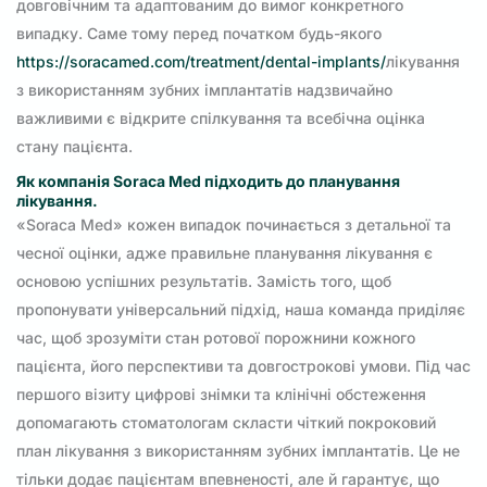
довговічним та адаптованим до вимог конкретного
випадку. Саме тому перед початком будь-якого
https://soracamed.com/treatment/dental-implants/
лікування
з використанням зубних імплантатів надзвичайно
важливими є відкрите спілкування та всебічна оцінка
стану пацієнта.
Як компанія Soraca Med підходить до планування
лікування.
«Soraca Med» кожен випадок починається з детальної та
чесної оцінки, адже правильне планування лікування є
основою успішних результатів. Замість того, щоб
пропонувати універсальний підхід, наша команда приділяє
час, щоб зрозуміти стан ротової порожнини кожного
пацієнта, його перспективи та довгострокові умови. Під час
першого візиту цифрові знімки та клінічні обстеження
допомагають стоматологам скласти чіткий покроковий
план лікування з використанням зубних імплантатів. Це не
тільки додає пацієнтам впевненості, але й гарантує, що