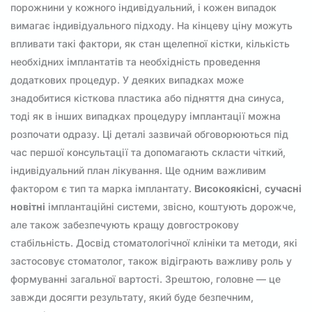
порожнини у кожного індивідуальний, і кожен випадок
вимагає індивідуального підходу. На кінцеву ціну можуть
впливати такі фактори, як стан щелепної кістки, кількість
необхідних імплантатів та необхідність проведення
додаткових процедур. У деяких випадках може
знадобитися кісткова пластика або підняття дна синуса,
тоді як в інших випадках процедуру імплантації можна
розпочати одразу. Ці деталі зазвичай обговорюються під
час першої консультації та допомагають скласти чіткий,
індивідуальний план лікування. Ще одним важливим
фактором є тип та марка імплантату.
Високоякісні
,
сучасні
новітні
імплантаційні системи, звісно, коштують дорожче,
але також забезпечують кращу довгострокову
стабільність. Досвід стоматологічної клініки та методи, які
застосовує стоматолог, також відіграють важливу роль у
формуванні загальної вартості. Зрештою, головне — це
завжди досягти результату, який буде безпечним,