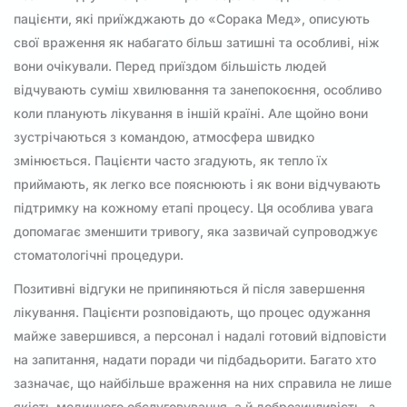
пацієнти, які приїжджають до «Сорака Мед», описують
свої враження як набагато більш затишні та особливі, ніж
вони очікували. Перед приїздом більшість людей
відчувають суміш хвилювання та занепокоєння, особливо
коли планують лікування в іншій країні. Але щойно вони
зустрічаються з командою, атмосфера швидко
змінюється. Пацієнти часто згадують, як тепло їх
приймають, як легко все пояснюють і як вони відчувають
підтримку на кожному етапі процесу. Ця особлива увага
допомагає зменшити тривогу, яка зазвичай супроводжує
стоматологічні процедури.
Позитивні відгуки не припиняються й після завершення
лікування. Пацієнти розповідають, що процес одужання
майже завершився, а персонал і надалі готовий відповісти
на запитання, надати поради чи підбадьорити. Багато хто
зазначає, що найбільше враження на них справила не лише
якість медичного обслуговування, а й доброзичливість, з