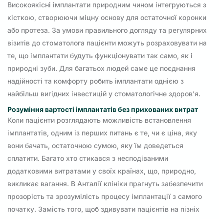
Високоякісні імплантати природним чином інтегруються з
кісткою, створюючи міцну основу для остаточної коронки
або протеза. За умови правильного догляду та регулярних
візитів до стоматолога пацієнти можуть розраховувати на
те, що імплантати будуть функціонувати так само, як і
природні зуби. Для багатьох людей саме це поєднання
надійності та комфорту робить імплантати однією з
найбільш вигідних інвестицій у стоматологічне здоров’я.
Розуміння вартості імплантатів без прихованих витрат
Коли пацієнти розглядають можливість встановлення
імплантатів, одним із перших питань є те, чи є ціна, яку
вони бачать, остаточною сумою, яку їм доведеться
сплатити. Багато хто стикався з несподіваними
додатковими витратами у своїх країнах, що, природно,
викликає вагання. В Анталії клініки прагнуть забезпечити
прозорість та зрозумілість процесу імплантації з самого
початку. Замість того, щоб здивувати пацієнтів на пізніх