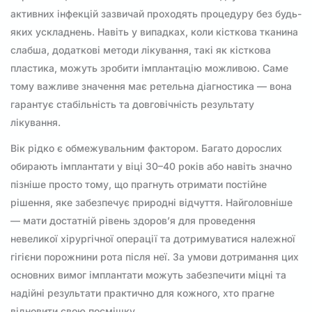
активних інфекцій зазвичай проходять процедуру без будь-
яких ускладнень. Навіть у випадках, коли кісткова тканина
слабша, додаткові методи лікування, такі як кісткова
пластика, можуть зробити імплантацію можливою. Саме
тому важливе значення має ретельна діагностика — вона
гарантує стабільність та довговічність результату
лікування.
Вік рідко є обмежувальним фактором. Багато дорослих
обирають імплантати у віці 30–40 років або навіть значно
пізніше просто тому, що прагнуть отримати постійне
рішення, яке забезпечує природні відчуття. Найголовніше
— мати достатній рівень здоров’я для проведення
невеликої хірургічної операції та дотримуватися належної
гігієни порожнини рота після неї. За умови дотримання цих
основних вимог імплантати можуть забезпечити міцні та
надійні результати практично для кожного, хто прагне
відновити свою посмішку.