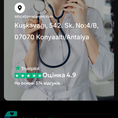
info[at]soracamed.com
Kuşkavağı, 542. Sk. No:4/B,
07070 Konyaaltı/Antalya
Оцінка 4.9
На основі 374 відгуків