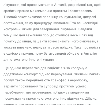
лікування, які пропонуються в Анталії, розроблені так, щоб
зробити процес максимально простим і безстресовим.
Типовий пакет включає первинну консультацію, цифрові
обстеження, саму процедуру імплантації та всі необхідні
контрольні візити для завершення лікування. Завдяки
тому, що цей важливий процес охоплює весь шлях від
початку до кінця, пацієнти точно знають, чого очікувати, і
можуть впевнено планувати свою поїздку. Така прозорість
є однією з причин, чому багато людей обирають Анталію
для стоматологічного лікування.
Ще однією перевагою для пацієнтів з-за кордону є
додатковий комфорт під час перебування. Численні пакети
послуг також передбачають трансфер з аеропорту,
варіанти проживання та супровід протягом усього
перебування, що перетворює поїздку за медичними
послугами на приємну стоматологічну відпустку. Дійсно,
завдяки цим додатковим послугам загальна вартість