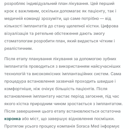
розробляє індивідуальний план лікування. Цей перший
крок є важливим, оскільки допомагає як пацієнту, так і
медичній команді зрозуміти, що саме потрібно — від
кількості імплантатів до стану щелепної кістки. Цифрова
візуалізація та ретельне обстеження дають змогу
стоматологам розробити план, який видається чітким і
реалістичним.
Після етапу планування лікування за допомогою зубних
імплантатів проводиться з використанням найсучасніших
технологій та високоякісних імплантаційних систем. Сама
процедура встановлення зазвичай проходить швидше і
комфортніше, ніж очікує більшість пацієнтів. Після
встановлення імплантату настає період загоєння, під час
якого кістка природним чином зростається з імплантатом.
Після завершення цього етапу встановлюється остаточна
коронка
або міст, що завершує відновлення посмішки.
Протягом усього процесу компанія Soraca Med інформує