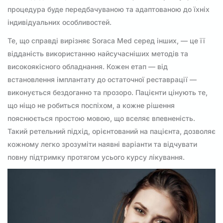
процедура буде передбачуваною та адаптованою до їхніх
індивідуальних особливостей.
Те, що справді вирізняє Soraca Med серед інших, — це її
відданість використанню найсучасніших методів та
високоякісного обладнання. Кожен етап — від
встановлення імплантату до остаточної реставрації —
виконується бездоганно та прозоро. Пацієнти цінують те,
що ніщо не робиться поспіхом, а кожне рішення
пояснюється простою мовою, що вселяє впевненість.
Такий ретельний підхід, орієнтований на пацієнта, дозволяє
кожному легко зрозуміти наявні варіанти та відчувати
повну підтримку протягом усього курсу лікування.