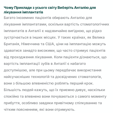
Чому Приклади з усього світу Виберіть Анталію для
лікування імплантатів
Багато іноземних пацієнтів обирають Анталію для
лікування імплантатами, оскільки вартість стоматологічних
імплантатів в Анталії є надзвичайно вигідною, що рідко
зустрічається в інших місцях. У таких країнах, як Велика
Британія, Німеччина та США, ціни на імплантацію можуть
здаватися занадто високими, що часто стримує пацієнтів
від проходження лікування. Коли пацієнти дізнаються, що
вартість імплантації зубів в Анталії є набагато
доступнішою, але при цьому передбачає використання
найсучасніших технологій та досвідчених стоматологів,
вони з більшою впевненістю роблять перший крок.
Більшість людей кажуть, що їх приємно дивує, наскільки
спокійно та впевнено вони почуваються з самого моменту
прибуття, особливо завдяки привітному спілкуванню та
чітким поясненням, які вони отримують.