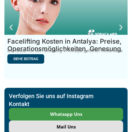
Facelifting Kosten in Antalya: Preise,
Operationsmöglichkeiten, Genesung
Die Kosten für ein Facelifting in Antalya gehören mittlerweile
zu
SIEHE BEITRAG
Verfolgen Sie uns auf Instagram
Kontakt
Whatsapp Uns
Mail Uns