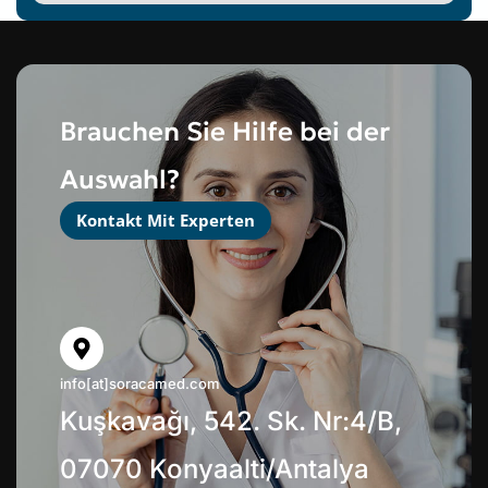
Brauchen Sie Hilfe bei der
Auswahl?
Kontakt Mit Experten
info[at]soracamed.com
Kuşkavağı, 542. Sk. Nr:4/B,
07070 Konyaalti/Antalya