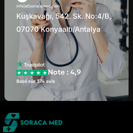
info[at]soracamed.com
Kuşkavağı, 542. Sk. No:4/B,
07070 Konyaaltı/Antalya
Note : 4,9
Basé sur 374 avis