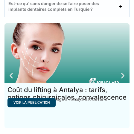
Est-ce qu’ sans danger de se faire poser des
implants dentaires complets en Turquie ?
Coût du lifting à Antalya : tarifs,
options chirurgicales, convalescence
Le coût d’un lifting du visage à Antalya est devenu
VOIR LA PUBLICATION