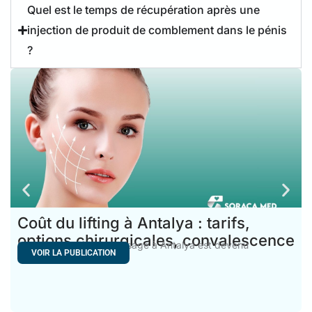
Quel est le temps de récupération après une
injection de produit de comblement dans le pénis
?
Coût du lifting à Antalya : tarifs,
options chirurgicales, convalescence
Le coût d’un lifting du visage à Antalya est devenu
VOIR LA PUBLICATION