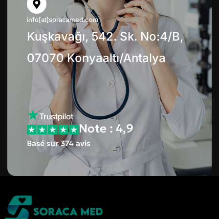
info[at]soracamed.com
Kuşkavağı, 542. Sk. No:4/B,
07070 Konyaaltı/Antalya
Note : 4,9
Basé sur 374 avis