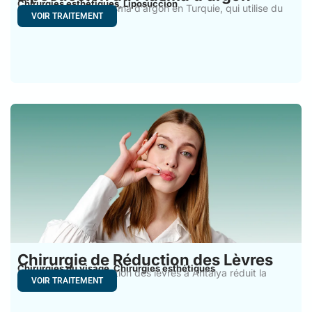
Chirurgies esthétiques
Liposuccion
,
La liposuccion au plasma d’argon en Turquie, qui utilise du
VOIR TRAITEMENT
Chirurgie de Réduction des Lèvres
Chirurgies du visage
Chirurgies esthétiques
,
La chirurgie de réduction des lèvres à Antalya réduit la
VOIR TRAITEMENT