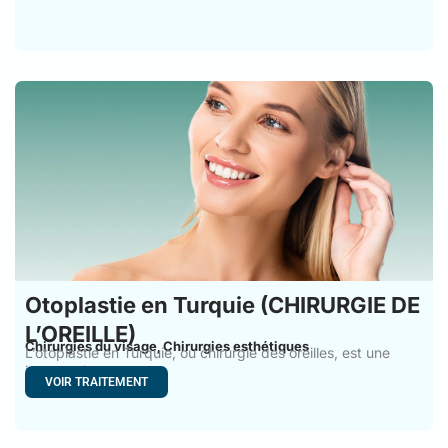
Otoplastie en Turquie (CHIRURGIE DE
L’OREILLE)
Chirurgies du visage
Chirurgies esthétiques
,
L’otoplastie en Turquie, ou chirurgie des oreilles, est une
intervention
VOIR TRAITEMENT