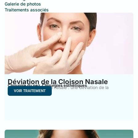
Galerie de photos
Traitements associés
Déviation de la Cloison Nasale
Chirurgie du nez
Chirurgies esthétiques
,
Déviation de la cloison nasale : une déviation de la
VOIR TRAITEMENT