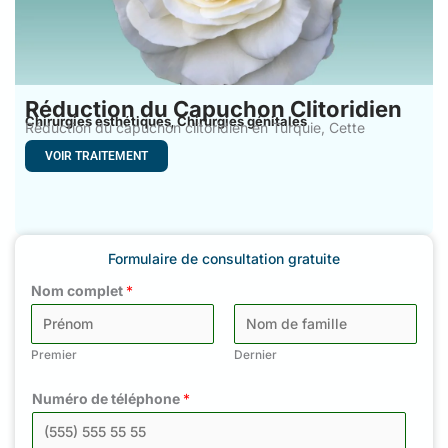
Réduction du Capuchon Clitoridien
Chirurgies esthétiques
Chirurgies génitales
,
Réduction du capuchon clitoridien en Turquie, Cette
méthode permet de
VOIR TRAITEMENT
Formulaire de consultation gratuite
Nom complet
*
Premier
Dernier
Numéro de téléphone
*