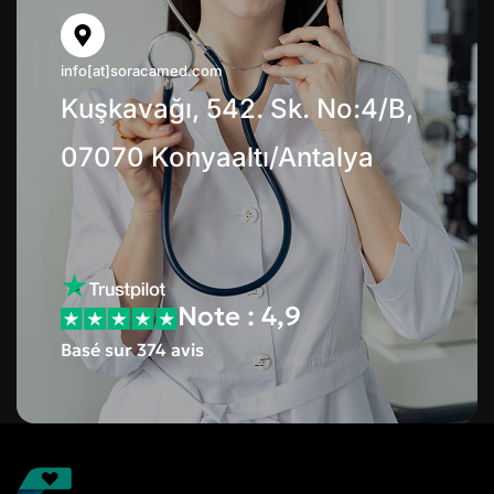
info[at]soracamed.com
Kuşkavağı, 542. Sk. No:4/B,
07070 Konyaaltı/Antalya
Note : 4,9
Basé sur 374 avis