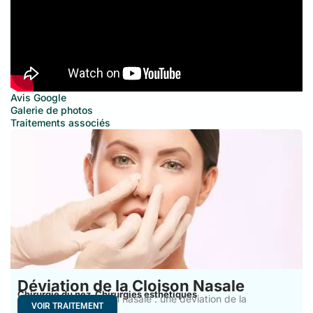
Avis Google
Galerie de photos
Traitements associés
Déviation de la Cloison Nasale
Chirurgie du nez
Chirurgies esthétiques
,
Déviation de la cloison nasale : une déviation de la
VOIR TRAITEMENT