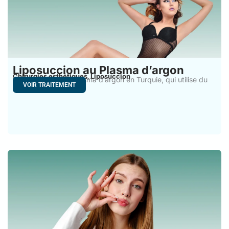
Liposuccion au Plasma d’argon
Chirurgies esthétiques
Liposuccion
,
La liposuccion au plasma d’argon en Turquie, qui utilise du
VOIR TRAITEMENT