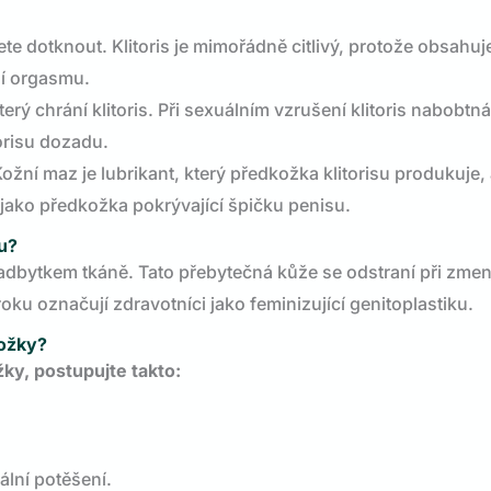
ete dotknout. Klitoris je mimořádně citlivý, protože obsahuje
í orgasmu.
erý chrání klitoris. Při sexuálním vzrušení klitoris nabobtná
orisu dozadu.
. Kožní maz je lubrikant, který předkožka klitorisu produkuje,
ě jako předkožka pokrývající špičku penisu.
u?
nadbytkem tkáně. Tato přebytečná kůže se odstraní při zme
oku označují zdravotníci jako feminizující genitoplastiku.
kožky?
žky, postupujte takto:
ální potěšení.