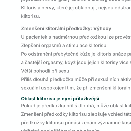
Klitoris a nervy, které jej obklopují, nejsou ods
klitorisu.
Zmenšení klitorální předkožky: Výhody
U pacientek s nadměrnou předkožkou lze provést r
Zlepšení orgasmů a stimulace klitorisu
Po odstranění přebytečné kůže je klitoris snáze př
a častější orgasmy, když jsou jejich klitorisy více
Větší pohodlí při sexu
Příliš dlouhá předkožka může při sexuálních akti
sexuální uspokojení tím, že při zmenšení klitoráln
Oblast klitorisu je nyní přitažlivější
Pokud je předkožka příliš dlouhá, může oblast k
Zmenšení předkožky klitorisu zlepšuje vzhled té
předkožky klitorisu přináší ženám významné kos