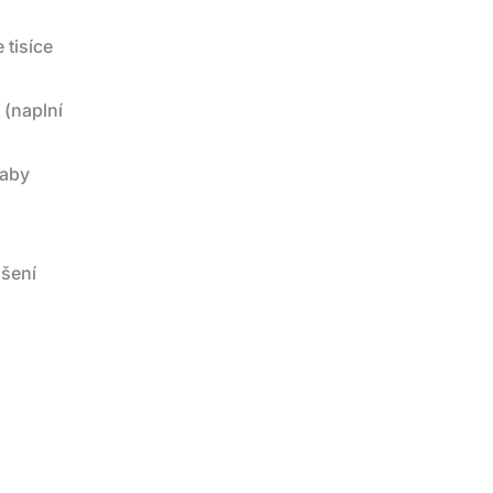
 tisíce
 (naplní
 aby
nšení