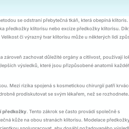
todou se odstraní přebytečná tkáň, která obepíná klitoris.
ka předkožky klitorisu nebo excize předkožky klitorisu. Dí
 Velikost či výrazný tvar klitorisu může u některých lidí zp
 zároveň zachovat důležité orgány a citlivost, používají lo
lepších výsledků, které jsou přizpůsobené anatomii každé
u. Mezi rizika spojená s kosmetickou chirurgií patří krvác
e podrobně prodiskutovat se svým lékařem, než se rozhodnete
ní předkožky
. Tento zákrok se často provádí společně s
ečná kůže na obou stranách klitorisu. Modelace předkožky 
 pacientkou spolupracovat, aby dosáhl požadovaného výsled