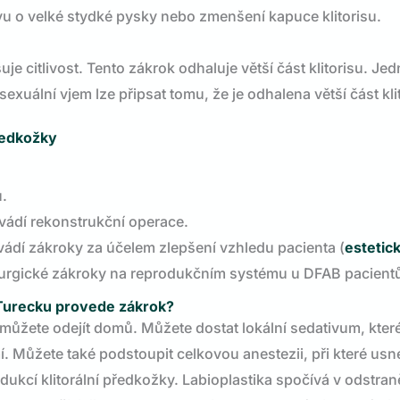
u o velké stydké pysky nebo zmenšení kapuce klitorisu.
uje citlivost. Tento zákrok odhaluje větší část klitorisu. Je
sexuální vjem lze připsat tomu, že je odhalena větší část kli
ředkožky
u.
rovádí rekonstrukční operace.
ovádí zákroky za účelem zlepšení vzhledu pacienta (
estetic
hirurgické zákroky na reprodukčním systému u DFAB pacient
 Turecku provede zákrok?
 můžete odejít domů. Můžete dostat lokální sedativum, které 
. Můžete také podstoupit celkovou anestezii, při které usn
edukcí klitorální předkožky. Labioplastika spočívá v odstran