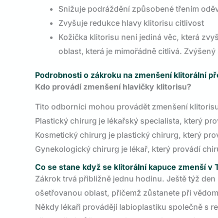
Snižuje podráždění způsobené třením oděv
Zvyšuje redukce hlavy klitorisu citlivost
Kožička klitorisu není jediná věc, která zvyš
oblast, která je mimořádně citlivá. Zvýšený 
Podrobnosti o zákroku na zmenšení klitorální p
Kdo provádí zmenšení hlavičky klitorisu?
Tito odborníci mohou provádět zmenšení klitoris
Plastický chirurg je lékařský specialista, který p
Kosmetický chirurg je plastický chirurg, který pr
Gynekologický chirurg je lékař, který provádí c
Co se stane když se klitorální kapuce zmenší v
Zákrok trvá přibližně jednu hodinu. Ještě týž den
ošetřovanou oblast, přičemž zůstanete při vědomí
Někdy lékaři provádějí labioplastiku společně s r