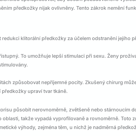
traněním předkožky nijak ovlivněny. Tento zákrok nemění funk
edukci klitorální předkožky za účelem odstranění jejího p
ístupný. To umožňuje lepší stimulaci při sexu. Ženy prožívaj
 stimulovány.
vitách způsobovat nepříjemné pocity. Zkušený chirurg může
í předkožky upraví tvar tkáně.
litorisu působit nerovnoměrně, zvětšeně nebo stárnoucím 
to oblasti, takže vypadá vyprofilovaně a rovnoměrně. Toto 
metické výhody, zejména těm, u nichž je nadměrná předko