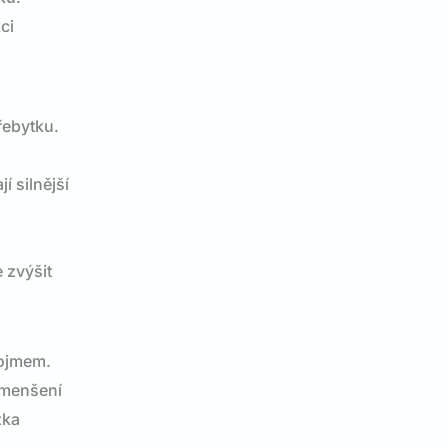
ci
řebytku.
í silnější
 zvýšit
dojmem.
zmenšení
žka