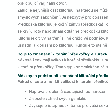
obklopující vaginální otvor.
Žalud je nejvnější část klitorisu, na kterou se můž
smyslových zakončení. Je nezbytný pro dosažen
Předkožka klitorisu je kožní záhyb (předkožka), kt
se krví). Toto nabobtnání odtáhne předkožku klit
Klitoris je citlivý na tření a jiné dráždivé podněty
usnadnila klouzání po klitorisu. Funguje to stejn
Co je to zmenšení klitorální předkožky v Tureck
Některé ženy mají velkou klitorální předkožku s 
klitorální předkožky. Tento typ kosmetického zákr
Měla bych podstoupit zmenšení klitorální před
Pokud chcete zmenšit velikost klitorální předko
Náprava problémů existujících od narození
Zlepšete vzhled svých genitálií.
Zvyšuje přístupnost klitorisu pro větší sexu