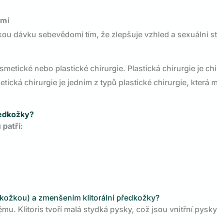
omí
u dávku sebevědomí tím, že zlepšuje vzhled a sexuální st
metické nebo plastické chirurgie. Plastická chirurgie je ch
etická chirurgie je jedním z typů plastické chirurgie, která
ředkožky?
 patří:
ředkožkou) a zmenšením klitorální předkožky?
mu. Klitoris tvoří malá stydká pysky, což jsou vnitřní pysky