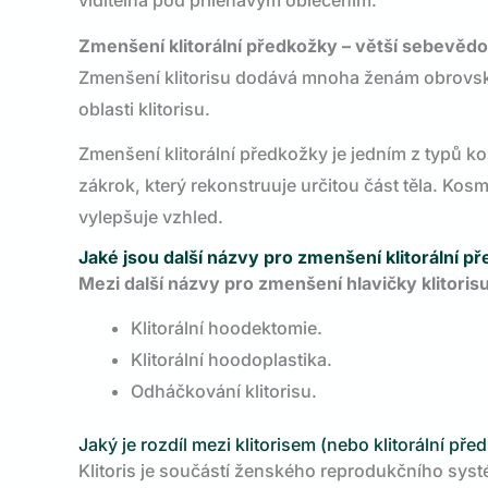
viditelná pod přiléhavým oblečením.
Zmenšení klitorální předkožky – větší sebevěd
Zmenšení klitorisu dodává mnoha ženám obrovsko
oblasti klitorisu.
Zmenšení klitorální předkožky je jedním z typů kos
zákrok, který rekonstruuje určitou část těla. Kosm
vylepšuje vzhled.
Jaké jsou další názvy pro zmenšení klitorální p
Mezi další názvy pro zmenšení hlavičky klitorisu
Klitorální hoodektomie.
Klitorální hoodoplastika.
Odháčkování klitorisu.
Jaký je rozdíl mezi klitorisem (nebo klitorální p
Klitoris je součástí ženského reprodukčního systé