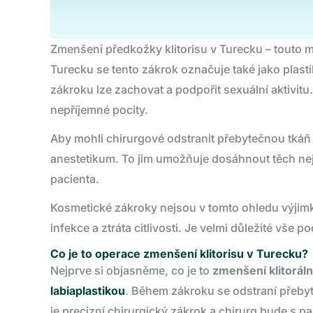
Zmenšení předkožky klitorisu v Turecku – touto me
Turecku se tento zákrok označuje také jako plasti
zákroku lze zachovat a podpořit sexuální aktivitu.
nepříjemné pocity.
Aby mohli chirurgové odstranit přebytečnou tkáň a
anestetikum. To jim umožňuje dosáhnout těch nej
pacienta.
Kosmetické zákroky nejsou v tomto ohledu výjimko
infekce a ztráta citlivosti. Je velmi důležité vš
Co je to operace zmenšení klitorisu v Turecku?
Nejprve si objasněme, co je to
zmenšení klitorál
labiaplastikou
. Během zákroku se odstraní přebyt
je precizní chirurgický zákrok a chirurg bude s