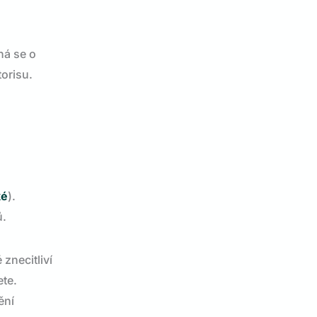
dná se o
torisu.
ké
).
ů.
znecitliví
ete.
ění