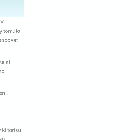
 V
ky tomuto
ůsobovat
kální
ho
ení,
.
klitorisu
ku.