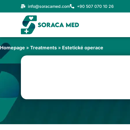
Přeskočit
info@soracamed.com
+90 507 070 10 26
na
obsah
Homepage
»
Treatments
»
Estetické operace