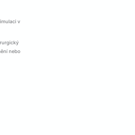
imulaci v
irurgický
 mění nebo