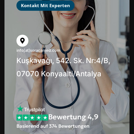
Kontakt Mit Experten
info[at]soracamed.com
Kuşkavağı, 542. Sk. Nr:4/B,
07070 Konyaalti/Antalya
Bewertung 4,9
Basierend auf 374 Bewertungen