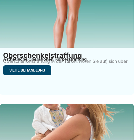
Oberschenkelstraffung
Ästhetische Operationen
Körperstraffung
,
Oberschenkelstraffung in der Türkei, Hören Sie auf, sich über
die
SIEHE BEHANDLUNG