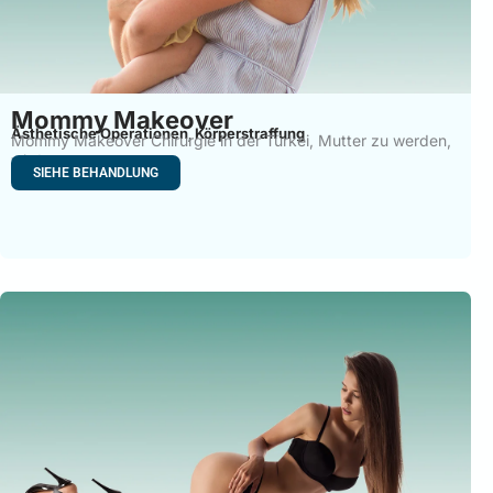
Mommy Makeover
Ästhetische Operationen
Körperstraffung
,
Mommy Makeover Chirurgie in der Türkei, Mutter zu werden,
wird
SIEHE BEHANDLUNG