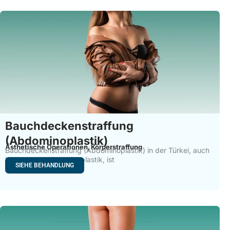
Page
Page
Page
Page
Page
Page
Page
Page
Page
Page
Page
Page
Page
Page
Page
Page
Pa
Bauchdeckenstraffung
(Abdominoplastik)
Ästhetische Operationen
Körperstraffung
,
Bauchdeckenstraffung (Abdominoplastik) in der Türkei, auch
bekannt als Abdominoplastik, ist
SIEHE BEHANDLUNG