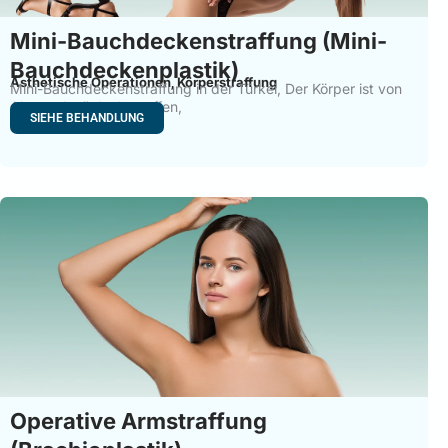
Mini-Bauchdeckenstraffung (Mini-
Bauchdeckenplastik)
Ästhetische Operationen
Körperstraffung
,
Mini-Bauchdeckenstraffung in der Türkei, Der Körper ist von
Altersschwäche betroffen,
SIEHE BEHANDLUNG
Operative Armstraffung