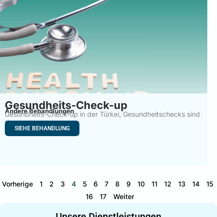
Gesundheits-Check-up
Andere Behandlungen
Gesundheits-Check-up in der Türkei, Gesundheitschecks sind
für die Erhaltung der
SIEHE BEHANDLUNG
Vorherige
1
2
3
4
5
6
7
8
9
10
11
12
13
14
15
16
17
Weiter
Unsere Dienstleistungen