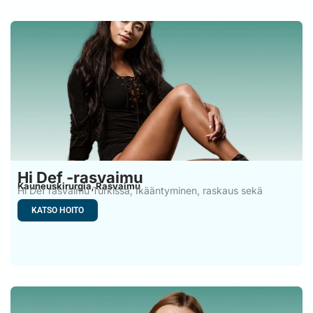
Hi Def -rasvaimu
Kauneuskirurgia
Rasvaimu
,
Hi Def rasvaimu Turkissa, Ikääntyminen, raskaus sekä
painon nousu tai
KATSO HOITO