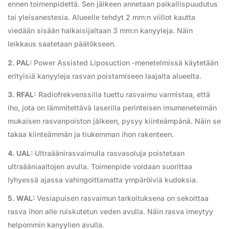
ennen toimenpidettä. Sen jälkeen annetaan paikallispuudutus
tai yleisanestesia. Alueelle tehdyt 2 mm:n viillot kautta
viedään sisään halkaisijaltaan 3 mm:n kanyyleja. Näin
leikkaus saatetaan päätökseen.
2. PAL:
Power Assisted Liposuction -menetelmissä käytetään
erityisiä kanyyleja rasvan poistamiseen laajalta alueelta.
3. RFAL:
Radiofrekvenssilla tuettu rasvaimu varmistaa, että
iho, jota on lämmitettävä laserilla perinteisen imumenetelmän
mukaisen rasvanpoiston jälkeen, pysyy kiinteämpänä. Näin se
takaa kiinteämmän ja tiukemman ihon rakenteen.
4. UAL:
Ultraäänirasvaimulla rasvasoluja poistetaan
ultraääniaaltojen avulla. Toimenpide voidaan suorittaa
lyhyessä ajassa vahingoittamatta ympäröiviä kudoksia.
5. WAL:
Vesiapuisen rasvaimun tarkoituksena on sekoittaa
rasva ihon alle ruiskutetun veden avulla. Näin rasva imeytyy
helpommin kanyylien avulla.