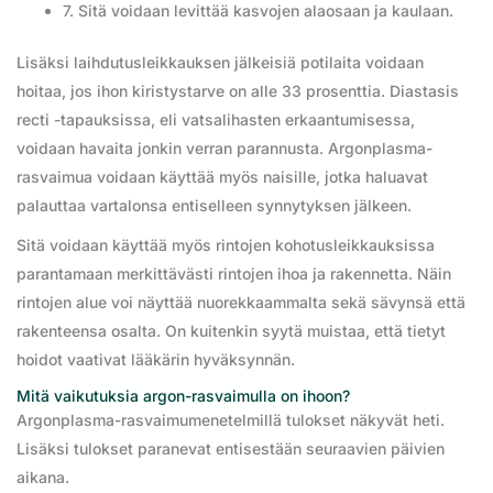
7. Sitä voidaan levittää kasvojen alaosaan ja kaulaan.
Lisäksi laihdutusleikkauksen jälkeisiä potilaita voidaan
hoitaa, jos ihon kiristystarve on alle 33 prosenttia. Diastasis
recti -tapauksissa, eli vatsalihasten erkaantumisessa,
voidaan havaita jonkin verran parannusta. Argonplasma-
rasvaimua voidaan käyttää myös naisille, jotka haluavat
palauttaa vartalonsa entiselleen synnytyksen jälkeen.
Sitä voidaan käyttää myös rintojen kohotusleikkauksissa
parantamaan merkittävästi rintojen ihoa ja rakennetta. Näin
rintojen alue voi näyttää nuorekkaammalta sekä sävynsä että
rakenteensa osalta. On kuitenkin syytä muistaa, että tietyt
hoidot vaativat lääkärin hyväksynnän.
Mitä vaikutuksia argon-rasvaimulla on ihoon?
Argonplasma-rasvaimumenetelmillä tulokset näkyvät heti.
Lisäksi tulokset paranevat entisestään seuraavien päivien
aikana.