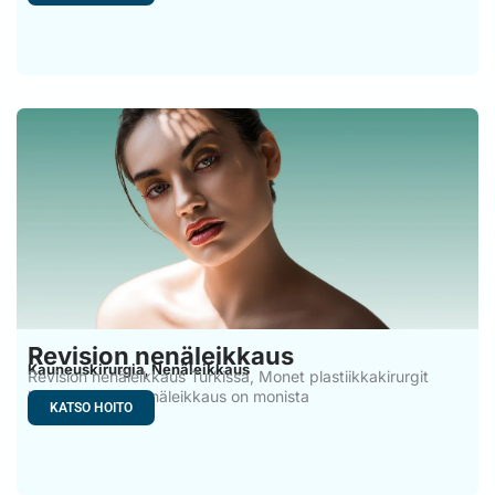
Revision nenäleikkaus
Kauneuskirurgia
Nenäleikkaus
,
Revision nenäleikkaus Turkissa, Monet plastiikkakirurgit
katsovat, että nenäleikkaus on monista
KATSO HOITO