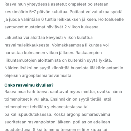
Rasvaimun yhteydessä asetetut ompeleet poistetaan
keskimäärin 5–7 päivän kuluttua. Potilaat voivat alkaa syödä
ja juoda vähintään 6 tuntia leikkauksen jälkeen. Hoitoalueelle
syntyneet mustelmat häviävät 2 viikon kuluessa.
Liikuntaa voi aloittaa kevyesti viikon kuluttua
rasvaimuleikkauksesta. Voimakkaampaa liikuntaa voi
harrastaa kolmannen viikon jälkeen. Raskaampien
liikuntamuotojen aloittamista on kuitenkin syytä lykätä.
Näiden lisäksi on syytä kiinnittää huomiota lääkärin antamiin
ohjeisiin argonplasmarasvaimusta.
Onko rasvaimu kivulias?
Rasvaimua harkitsevat saattavat myös miettiä, ovatko nämä
toimenpiteet kivuliaita. Ensinnäkin on syytä tietää, että
toimenpiteet tehdään yleisanestesiassa tai
paikallispuudutuksessa. Koska argonplasmarasvaimu
suoritetaan rasvanpoiston jälkeen, potilas on edelleen
puudutettuna. Siksi toimenpiteeseen ei liity kipua tai