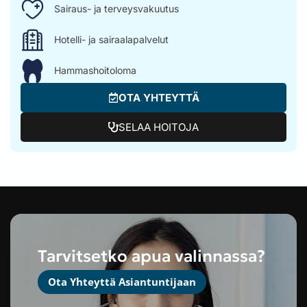
Sairaus- ja terveysvakuutus
Hotelli- ja sairaalapalvelut
Hammashoitoloma
OTA YHTEYTTÄ
SELAA HOITOJA
Tarvitsetko apua valinnassa?
Ota Yhteyttä Asiantuntijaan