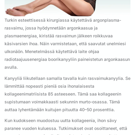
Turkin esteettisessä kirurgiassa käytettävä argonplasma-
rasvaimu, jossa hyödynnetään argonkaasua ja
plasmaenergiaa, kiristää rasvaimun jälkeen roikkuvaa
käsivarsien ihoa. Näin varmistetaan, että saavutat unelmiesi
ulkonäön. Menetelmässä käytettävä laite ohjaa
radiotaajuusenergiaa boorikanyyliin paineistetun argonkaasun
avulla.
Kanyyliä liikutellaan samalla tavalla kuin rasvaimukanyylia. Se
lämmittää nopeasti pieniä osia ihonalaisesta
kollageenimatriisista 85 asteeseen. Tämä saa kollageenin
supistumaan voimakkaasti sekunnin murto-osassa. Tämä
auttaa lyhentämään kuitujen pituutta 40–50 prosenttia.
Kun kudokseen muodostuu uutta kollageenia, ihon sävy
paranee vuoden kuluessa. Tutkimukset ovat osoittaneet, että