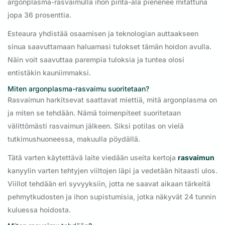
argonplasma-rasvaimulla ihon pinta-ala pienenee mitattuna
jopa 36 prosenttia.
Esteaura yhdistää osaamisen ja teknologian auttaakseen
sinua saavuttamaan haluamasi tulokset tämän hoidon avulla.
Näin voit saavuttaa parempia tuloksia ja tuntea olosi
entistäkin kauniimmaksi.
Miten argonplasma-rasvaimu suoritetaan?
Rasvaimun harkitsevat saattavat miettiä, mitä argonplasma on
ja miten se tehdään. Nämä toimenpiteet suoritetaan
välittömästi rasvaimun jälkeen. Siksi potilas on vielä
tutkimushuoneessa, makuulla pöydällä.
Tätä varten käytettävä laite viedään useita kertoja
rasvaimun
kanyylin varten tehtyjen viiltojen läpi ja vedetään hitaasti ulos.
Viillot tehdään eri syvyyksiin, jotta ne saavat aikaan tärkeitä
pehmytkudosten ja ihon supistumisia, jotka näkyvät 24 tunnin
kuluessa hoidosta.