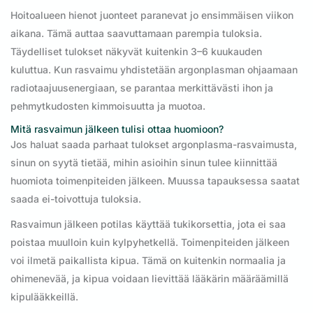
Hoitoalueen hienot juonteet paranevat jo ensimmäisen viikon
aikana. Tämä auttaa saavuttamaan parempia tuloksia.
Täydelliset tulokset näkyvät kuitenkin 3–6 kuukauden
kuluttua. Kun rasvaimu yhdistetään argonplasman ohjaamaan
radiotaajuusenergiaan, se parantaa merkittävästi ihon ja
pehmytkudosten kimmoisuutta ja muotoa.
Mitä rasvaimun jälkeen tulisi ottaa huomioon?
Jos haluat saada parhaat tulokset argonplasma-rasvaimusta,
sinun on syytä tietää, mihin asioihin sinun tulee kiinnittää
huomiota toimenpiteiden jälkeen. Muussa tapauksessa saatat
saada ei-toivottuja tuloksia.
Rasvaimun jälkeen potilas käyttää tukikorsettia, jota ei saa
poistaa muulloin kuin kylpyhetkellä. Toimenpiteiden jälkeen
voi ilmetä paikallista kipua. Tämä on kuitenkin normaalia ja
ohimenevää, ja kipua voidaan lievittää lääkärin määräämillä
kipulääkkeillä.