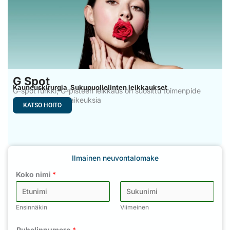
G Spot
Kauneuskirurgia
Sukupuolielinten leikkaukset
,
G-spotTurkki, G-pisteen leikkaus on suosittu toimenpide
naisille, joilla on vaikeuksia
KATSO HOITO
Ilmainen neuvontalomake
Koko nimi
*
Ensinnäkin
Viimeinen
Puhelinnumero
*