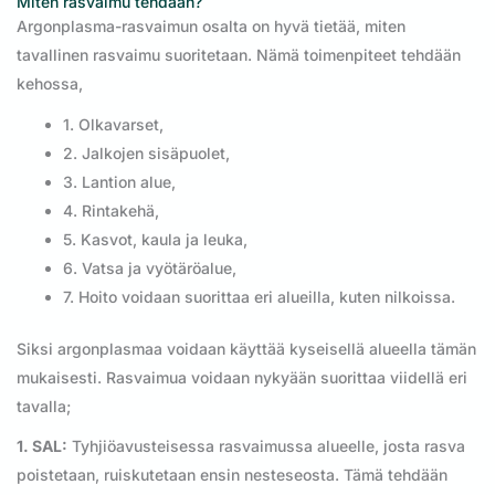
Miten rasvaimu tehdään?
Argonplasma-rasvaimun osalta on hyvä tietää, miten
tavallinen rasvaimu suoritetaan. Nämä toimenpiteet tehdään
kehossa,
1. Olkavarset,
2. Jalkojen sisäpuolet,
3. Lantion alue,
4. Rintakehä,
5. Kasvot, kaula ja leuka,
6. Vatsa ja vyötäröalue,
7. Hoito voidaan suorittaa eri alueilla, kuten nilkoissa.
Siksi argonplasmaa voidaan käyttää kyseisellä alueella tämän
mukaisesti. Rasvaimua voidaan nykyään suorittaa viidellä eri
tavalla;
1. SAL:
Tyhjiöavusteisessa rasvaimussa alueelle, josta rasva
poistetaan, ruiskutetaan ensin nesteseosta. Tämä tehdään