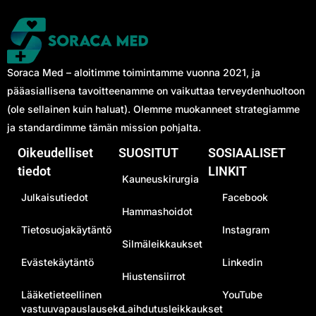
Soraca Med – aloitimme toimintamme vuonna 2021, ja
pääasiallisena tavoitteenamme on vaikuttaa terveydenhuoltoon
(ole sellainen kuin haluat). Olemme muokanneet strategiamme
ja standardimme tämän mission pohjalta.
Oikeudelliset
SUOSITUT
SOSIAALISET
tiedot
LINKIT
Kauneuskirurgia
Julkaisutiedot
Facebook
Hammashoidot
Tietosuojakäytäntö
Instagram
Silmäleikkaukset
Evästekäytäntö
Linkedin
Hiustensiirrot
Lääketieteellinen
YouTube
vastuuvapauslauseke
Laihdutusleikkaukset