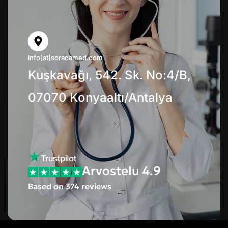
info[at]soracamed.com
Kuşkavağı, 542. Sk. No:4/B,
07070 Konyaaltı/Antalya
Arvostelu 4.9
Based on 374 reviews