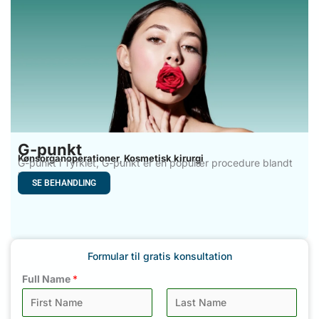
G-punkt
Kønsorganoperationer
Kosmetisk kirurgi
,
G-punkt i Tyrkiet, G-punkt er en populær procedure blandt
kvinder,
SE BEHANDLING
Formular til gratis konsultation
Full Name
*