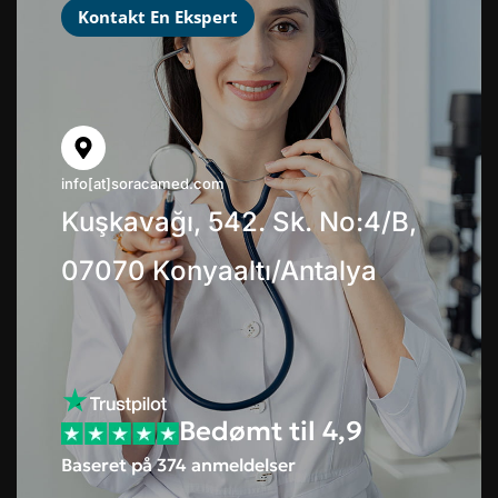
Kontakt En Ekspert
info[at]soracamed.com
Kuşkavağı, 542. Sk. No:4/B,
07070 Konyaaltı/Antalya
Bedømt til 4,9
Baseret på 374 anmeldelser