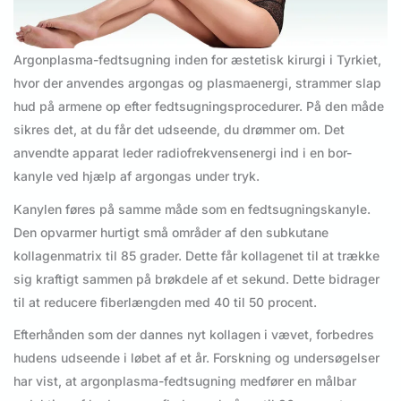
Argonplasma-fedtsugning inden for æstetisk kirurgi i Tyrkiet,
hvor der anvendes argongas og plasmaenergi, strammer slap
hud på armene op efter fedtsugningsprocedurer. På den måde
sikres det, at du får det udseende, du drømmer om. Det
anvendte apparat leder radiofrekvensenergi ind i en bor-
kanyle ved hjælp af argongas under tryk.
Kanylen føres på samme måde som en fedtsugningskanyle.
Den opvarmer hurtigt små områder af den subkutane
kollagenmatrix til 85 grader. Dette får kollagenet til at trække
sig kraftigt sammen på brøkdele af et sekund. Dette bidrager
til at reducere fiberlængden med 40 til 50 procent.
Efterhånden som der dannes nyt kollagen i vævet, forbedres
hudens udseende i løbet af et år. Forskning og undersøgelser
har vist, at argonplasma-fedtsugning medfører en målbar