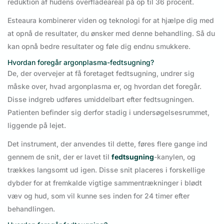
reduktion af hudens overfladeareal på op til 36 procent.
Esteaura kombinerer viden og teknologi for at hjælpe dig med
at opnå de resultater, du ønsker med denne behandling. Så du
kan opnå bedre resultater og føle dig endnu smukkere.
Hvordan foregår argonplasma-fedtsugning?
De, der overvejer at få foretaget fedtsugning, undrer sig
måske over, hvad argonplasma er, og hvordan det foregår.
Disse indgreb udføres umiddelbart efter fedtsugningen.
Patienten befinder sig derfor stadig i undersøgelsesrummet,
liggende på lejet.
Det instrument, der anvendes til dette, føres flere gange ind
gennem de snit, der er lavet til
fedtsugning
-kanylen, og
trækkes langsomt ud igen. Disse snit placeres i forskellige
dybder for at fremkalde vigtige sammentrækninger i blødt
væv og hud, som vil kunne ses inden for 24 timer efter
behandlingen.