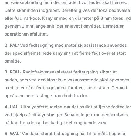
en væskeblanding ind i det område, hvor fedtet skal fjernes.
Dette sker inden indgrebet. Derefter gives der lokalbedøvelse
eller fuld narkose. Kanyler med en diameter på 3 mm føres ind
gennem 2 mm lange snit, der er lavet i området. Dermed er
operationen afsluttet.
2. PAL:
Ved fedtsugning med motorisk assistance anvendes
der specialfremstillede kanyler til at fjerne fedt over et stort
område.
3. RFAL:
Radiofrekvensassisteret fedtsugning sikrer, at
huden, som ved den klassiske vakuummetode skal opvarmes
med laser efter fedtsugningen, forbliver mere stram. Dermed
opnås en mere fast og stram hudstruktur.
4. UAL:
Ultralydsfettsugning gør det muligt at fjerne fedtceller
ved hjælp af ultralydsbølger. Behandlingen kan gennemføres
på kort tid uden at beskadige det omgivende væv.
5. WAL:
Vandassisteret fedtsugning har til formål at opløse