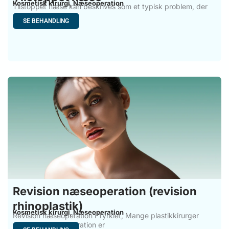
Kosmetisk kirurgi
Næseoperation
,
Tilstoppet næse kan beskrives som et typisk problem, der
skyldes
SE BEHANDLING
Revision næseoperation (revision
rhinoplastik)
Kosmetisk kirurgi
Næseoperation
,
Revision næseoperation i Tyrkiet, Mange plastikkirurger
mener, at næseoperation er