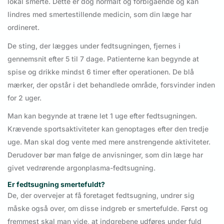
lokal smerte. Dette er dog normalt og forbigående og kan
lindres med smertestillende medicin, som din læge har
ordineret.
De sting, der lægges under fedtsugningen, fjernes i
gennemsnit efter 5 til 7 dage. Patienterne kan begynde at
spise og drikke mindst 6 timer efter operationen. De blå
mærker, der opstår i det behandlede område, forsvinder inden
for 2 uger.
Man kan begynde at træne let 1 uge efter fedtsugningen.
Krævende sportsaktiviteter kan genoptages efter den tredje
uge. Man skal dog vente med mere anstrengende aktiviteter.
Derudover bør man følge de anvisninger, som din læge har
givet vedrørende argonplasma-fedtsugning.
Er fedtsugning smertefuldt?
De, der overvejer at få foretaget fedtsugning, undrer sig
måske også over, om disse indgreb er smertefulde. Først og
fremmest skal man vide, at indgrebene udføres under fuld