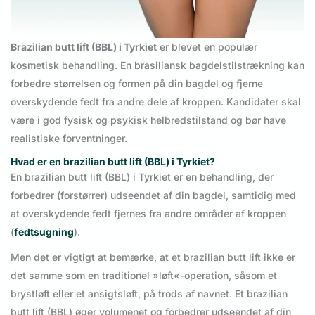
Brazilian butt lift (BBL) i Tyrkiet
er blevet en populær
kosmetisk behandling. En brasiliansk bagdelstilstrækning kan
forbedre størrelsen og formen på din bagdel og fjerne
overskydende fedt fra andre dele af kroppen. Kandidater skal
være i god fysisk og psykisk helbredstilstand og bør have
realistiske forventninger.
Hvad er en brazilian butt lift (BBL) i Tyrkiet?
En brazilian butt lift (BBL) i Tyrkiet er en behandling, der
forbedrer (forstørrer) udseendet af din bagdel, samtidig med
at overskydende fedt fjernes fra andre områder af kroppen
(
fedtsugning
).
Men det er vigtigt at bemærke, at et brazilian butt lift ikke er
det samme som en traditionel »løft«-operation, såsom et
brystløft eller et ansigtsløft, på trods af navnet. Et brazilian
butt lift (BBL) øger volumenet og forbedrer udseendet af din