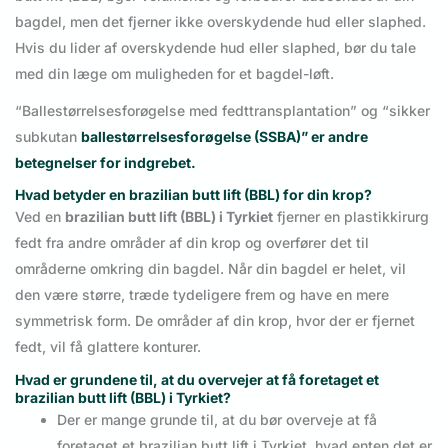
bagdel, men det fjerner ikke overskydende hud eller slaphed.
Hvis du lider af overskydende hud eller slaphed, bør du tale
med din læge om muligheden for et bagdel-løft.
“Ballestørrelsesforøgelse med fedttransplantation” og “sikker
subkutan
ballestørrelsesforøgelse (SSBA)” er andre
betegnelser for indgrebet.
Hvad betyder en brazilian butt lift (BBL) for din krop?
Ved en
brazilian butt lift (BBL) i Tyrkiet
fjerner en plastikkirurg
fedt fra andre områder af din krop og overfører det til
områderne omkring din bagdel. Når din bagdel er helet, vil
den være større, træde tydeligere frem og have en mere
symmetrisk form. De områder af din krop, hvor der er fjernet
fedt, vil få glattere konturer.
Hvad er grundene til, at du overvejer at få foretaget et
brazilian butt lift (BBL) i Tyrkiet?
Der er mange grunde til, at du bør overveje at få
foretaget et brazilian butt lift i Tyrkiet, hvad enten det er