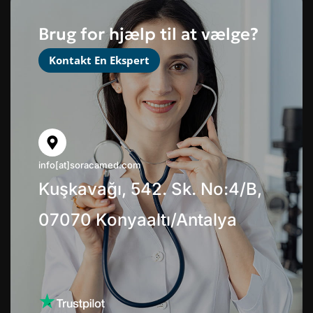
Brug for hjælp til at vælge?
Kontakt En Ekspert
info[at]soracamed.com
Kuşkavağı, 542. Sk. No:4/B,
07070 Konyaaltı/Antalya