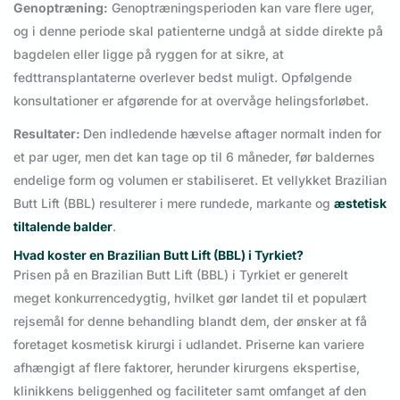
Genoptræning:
Genoptræningsperioden kan vare flere uger,
og i denne periode skal patienterne undgå at sidde direkte på
bagdelen eller ligge på ryggen for at sikre, at
fedttransplantaterne overlever bedst muligt. Opfølgende
konsultationer er afgørende for at overvåge helingsforløbet.
Resultater:
Den indledende hævelse aftager normalt inden for
et par uger, men det kan tage op til 6 måneder, før baldernes
endelige form og volumen er stabiliseret. Et vellykket Brazilian
Butt Lift (BBL) resulterer i mere rundede, markante og
æstetisk
tiltalende balder
.
Hvad koster en Brazilian Butt Lift (BBL) i Tyrkiet?
Prisen på en Brazilian Butt Lift (BBL) i Tyrkiet er generelt
meget konkurrencedygtig, hvilket gør landet til et populært
rejsemål for denne behandling blandt dem, der ønsker at få
foretaget kosmetisk kirurgi i udlandet. Priserne kan variere
afhængigt af flere faktorer, herunder kirurgens ekspertise,
klinikkens beliggenhed og faciliteter samt omfanget af den