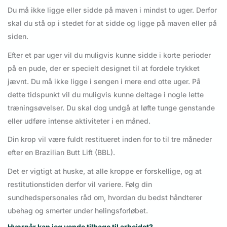
Du må ikke ligge eller sidde på maven i mindst to uger. Derfor
skal du stå op i stedet for at sidde og ligge på maven eller på
siden.
Efter et par uger vil du muligvis kunne sidde i korte perioder
på en pude, der er specielt designet til at fordele trykket
jævnt. Du må ikke ligge i sengen i mere end otte uger. På
dette tidspunkt vil du muligvis kunne deltage i nogle lette
træningsøvelser. Du skal dog undgå at løfte tunge genstande
eller udføre intense aktiviteter i en måned.
Din krop vil være fuldt restitueret inden for to til tre måneder
efter en Brazilian Butt Lift (BBL).
Det er vigtigt at huske, at alle kroppe er forskellige, og at
restitutionstiden derfor vil variere. Følg din
sundhedspersonales råd om, hvordan du bedst håndterer
ubehag og smerter under helingsforløbet.
Hvornår kan jeg vende tilbage til arbejdet?