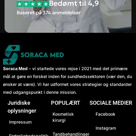
Bedømt til 4,9
Baseret på 374 anmeldelser
Soraca Med
– vi startede vores rejse i 2021 med det primære
mål at gøre en forskel inden for sundhedssektoren (vær den, du
ønsker at være). Vi har udformet vores strategier og standarder
med udgangspunkt i denne mission.
Juridiske
POPULÆRT
SOCIALE MEDIER
oplysninger
Kosmetisk
Facebook
kirurgi
Impressum
Instagram
Tandbehandlinger
Fortrolighedspolitik