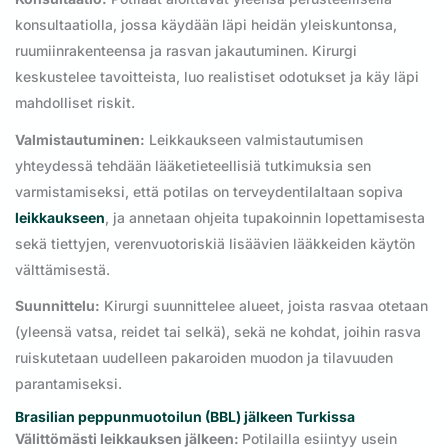
konsultaatiolla, jossa käydään läpi heidän yleiskuntonsa,
ruumiinrakenteensa ja rasvan jakautuminen. Kirurgi
keskustelee tavoitteista, luo realistiset odotukset ja käy läpi
mahdolliset riskit.
Valmistautuminen:
Leikkaukseen valmistautumisen
yhteydessä tehdään lääketieteellisiä tutkimuksia sen
varmistamiseksi, että potilas on terveydentilaltaan sopiva
leikkaukseen
, ja annetaan ohjeita tupakoinnin lopettamisesta
sekä tiettyjen, verenvuotoriskiä lisäävien lääkkeiden käytön
välttämisestä.
Suunnittelu:
Kirurgi suunnittelee alueet, joista rasvaa otetaan
(yleensä vatsa, reidet tai selkä), sekä ne kohdat, joihin rasva
ruiskutetaan uudelleen pakaroiden muodon ja tilavuuden
parantamiseksi.
Brasilian peppunmuotoilun (BBL) jälkeen Turkissa
Välittömästi leikkauksen jälkeen:
Potilailla esiintyy usein