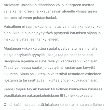
tukivaate. Joissakin tilanteissa voi olla tarpeen asettaa
väliaikainen dreeni leikkaushaavan alueelle ylimääräisen
nesteen tai veren poistamiseksi.
Vatsalleen ei saa makuulle tai istua vähintään kahden viikon
ajan. Siksi sinun on pysyttävä pystyssä istumisen sijaan ja
makuulle vatsalleen tai kyljelleen.
Muutaman viikon kuluttua saatat pystyä istumaan lyhyitä
aikoja erityisellä tyynyllä, joka jakaa paineen tasaisesti.
Sängyssä lepäilyä ei suositella yli kahdeksan viikon ajan.
Tässä vaiheessa saatat jo pystyä harrastamaan kevyttä
liikuntaa. Sinun on kuitenkin vältettävä raskaiden esineiden
nostamista tai rasittavaa liikuntaa yhden kuukauden ajan.
Kehosi toipuu täysin kahden tai kolmen kuukauden kuluessa
brasilialaisen pakarankohotuksen (BBL) leikkauksesta.
On tärkeää muistaa, että jokaisen kehon toiminta on erilainen,