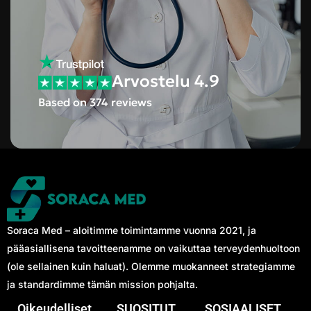
Arvostelu 4.9
Based on 374 reviews
Soraca Med – aloitimme toimintamme vuonna 2021, ja
pääasiallisena tavoitteenamme on vaikuttaa terveydenhuoltoon
(ole sellainen kuin haluat). Olemme muokanneet strategiamme
ja standardimme tämän mission pohjalta.
Oikeudelliset
SUOSITUT
SOSIAALISET