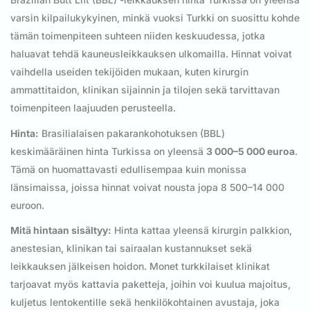
varsin kilpailukykyinen, minkä vuoksi Turkki on suosittu kohde
tämän toimenpiteen suhteen niiden keskuudessa, jotka
haluavat tehdä kauneusleikkauksen ulkomailla. Hinnat voivat
vaihdella useiden tekijöiden mukaan, kuten kirurgin
ammattitaidon, klinikan sijainnin ja tilojen sekä tarvittavan
toimenpiteen laajuuden perusteella.
Hinta:
Brasilialaisen pakarankohotuksen (BBL)
keskimääräinen hinta Turkissa on yleensä
3 000–5 000 euroa
.
Tämä on huomattavasti edullisempaa kuin monissa
länsimaissa, joissa hinnat voivat nousta jopa 8 500–14 000
euroon.
Mitä hintaan sisältyy:
Hinta kattaa yleensä kirurgin palkkion,
anestesian, klinikan tai sairaalan kustannukset sekä
leikkauksen jälkeisen hoidon. Monet turkkilaiset klinikat
tarjoavat myös kattavia paketteja, joihin voi kuulua majoitus,
kuljetus lentokentille sekä henkilökohtainen avustaja, joka