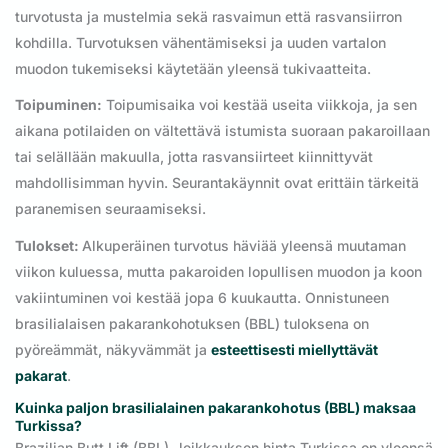
turvotusta ja mustelmia sekä rasvaimun että rasvansiirron
kohdilla. Turvotuksen vähentämiseksi ja uuden vartalon
muodon tukemiseksi käytetään yleensä tukivaatteita.
Toipuminen:
Toipumisaika voi kestää useita viikkoja, ja sen
aikana potilaiden on vältettävä istumista suoraan pakaroillaan
tai selällään makuulla, jotta rasvansiirteet kiinnittyvät
mahdollisimman hyvin. Seurantakäynnit ovat erittäin tärkeitä
paranemisen seuraamiseksi.
Tulokset:
Alkuperäinen turvotus häviää yleensä muutaman
viikon kuluessa, mutta pakaroiden lopullisen muodon ja koon
vakiintuminen voi kestää jopa 6 kuukautta. Onnistuneen
brasilialaisen pakarankohotuksen (BBL) tuloksena on
pyöreämmät, näkyvämmät ja
esteettisesti miellyttävät
pakarat
.
Kuinka paljon brasilialainen pakarankohotus (BBL) maksaa
Turkissa?
Brazilian Butt Lift (BBL) -leikkauksen hinta Turkissa on yleensä