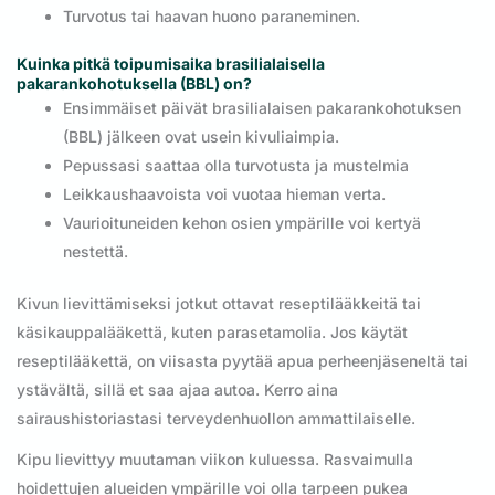
Turvotus tai haavan huono paraneminen.
Kuinka pitkä toipumisaika brasilialaisella
pakarankohotuksella (BBL) on?
Ensimmäiset päivät brasilialaisen pakarankohotuksen
(BBL) jälkeen ovat usein kivuliaimpia.
Pepussasi saattaa olla turvotusta ja mustelmia
Leikkaushaavoista voi vuotaa hieman verta.
Vaurioituneiden kehon osien ympärille voi kertyä
nestettä.
Kivun lievittämiseksi jotkut ottavat reseptilääkkeitä tai
käsikauppalääkettä, kuten parasetamolia. Jos käytät
reseptilääkettä, on viisasta pyytää apua perheenjäseneltä tai
ystävältä, sillä et saa ajaa autoa. Kerro aina
sairaushistoriastasi terveydenhuollon ammattilaiselle.
Kipu lievittyy muutaman viikon kuluessa. Rasvaimulla
hoidettujen alueiden ympärille voi olla tarpeen pukea