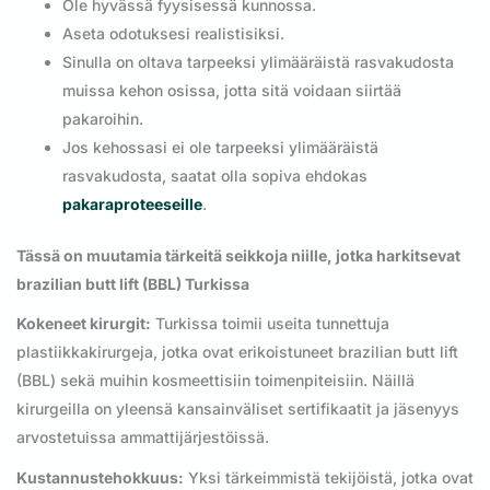
Ole hyvässä fyysisessä kunnossa.
Aseta odotuksesi realistisiksi.
Sinulla on oltava tarpeeksi ylimääräistä rasvakudosta
muissa kehon osissa, jotta sitä voidaan siirtää
pakaroihin.
Jos kehossasi ei ole tarpeeksi ylimääräistä
rasvakudosta, saatat olla sopiva ehdokas
pakaraproteeseille
.
Tässä on muutamia tärkeitä seikkoja niille, jotka harkitsevat
brazilian butt lift (BBL) Turkissa
Kokeneet kirurgit:
Turkissa toimii useita tunnettuja
plastiikkakirurgeja, jotka ovat erikoistuneet brazilian butt lift
(BBL) sekä muihin kosmeettisiin toimenpiteisiin. Näillä
kirurgeilla on yleensä kansainväliset sertifikaatit ja jäsenyys
arvostetuissa ammattijärjestöissä.
Kustannustehokkuus:
Yksi tärkeimmistä tekijöistä, jotka ovat