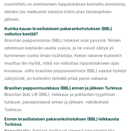
suunnittelu on onnistuneen lopputuloksen kannalta olennaista,
etenkin jos matkustat takaisin kotiin pian toimenpiteen
jälkeen.
Kuinka kauan brasilialaisen pakarankohotuksen (BBL)
vaikutus kestää?
Brasilian peppunnoston (BBL) tulokset ovat pysyviä. Niiden
odotetaan kestävän useita vuosia, ja ne voivat säilyä yli
kymmenen vuotta ilman lisähoitoja. Kehon rakenne kuitenkin
muuttuu iän myötä, mikä voi vaikuttaa lopputulokseen ajan
kuluessa. Jotta brasilian peppunnostosta (BBL) saadut hyödyt
säilyisivät, on kuitenkin tärkeää pitää paino vakaana.
Brasilian peppunmuokkaus (BBL) ennen ja jälkeen Turkissa
Brazilian Butt Lift (BBL) -leikkaus ja potilaiden tyypilliset
tulokset, painopisteenä ennen ja jälkeen -näkökohdat
Turkissa:
Ennen brasilialaisen pakarankohotuksen (BBL) leikkausta
Turkissa
Konsultaatio:
Potilaat aloittavat yleensä perusteellisella