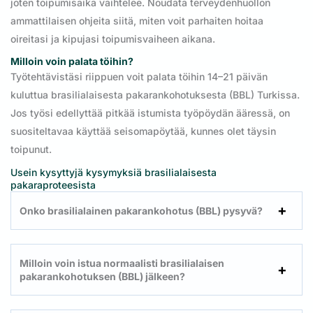
joten toipumisaika vaihtelee. Noudata terveydenhuollon
ammattilaisen ohjeita siitä, miten voit parhaiten hoitaa
oireitasi ja kipujasi toipumisvaiheen aikana.
Milloin voin palata töihin?
Työtehtävistäsi riippuen voit palata töihin 14–21 päivän
kuluttua brasilialaisesta pakarankohotuksesta (BBL) Turkissa.
Jos työsi edellyttää pitkää istumista työpöydän ääressä, on
suositeltavaa käyttää seisomapöytää, kunnes olet täysin
toipunut.
Usein kysyttyjä kysymyksiä brasilialaisesta
pakaraproteesista
Onko brasilialainen pakarankohotus (BBL) pysyvä?
Milloin voin istua normaalisti brasilialaisen
pakarankohotuksen (BBL) jälkeen
?