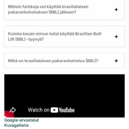
Milloin farkkuja voi käyttää brasilialaisen
pakarankohotuksen (BBL) jälkeen?
Kuinka kauan minun tulisi käyttää Brazilian Butt
Lift (BBL) -tyynyä?
Mikä on brasilialainen pakarankohotus (BBL)?
Google-arvostelut
Kuvagalleria