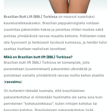
Brazilian Butt Lift (BBL) Turkissa
on noussut suosituksi
kauneusleikkaukseksi. Brasilian peppukirurgialla voidaan
suurentaa pakaroiden kokoa ja parantaa niiden muotoa sekä
poistaa ylimääräistä rasvaa muualta kehosta. Potilaiden tulee
olla fyysisesti ja henkisesti hyvässä kunnossa, ja heidän tulisi
asettaa itselleen realistiset tavoitteet.
Mikä on Brazilian butt lift (BBL) Turkissa?
Brazilian butt lift (BBL) Turkissa on toimenpide, jolla
parannetaan (suurennetaan) pakaroiden ulkonäköä ja
poistetaan samalla ylimääräistä rasvaa muilta kehon alueilta
(
rasvaimu
).
On kuitenkin tärkeää huomata, että brasilialainen
pakarankohotus ei nimestään huolimatta ole sama asia kuin
perinteinen ”kohotusleikkaus”, kuten rintojen kohotus tai
kasvojen kohotus. Brasilialainen pakarankohotus lisää