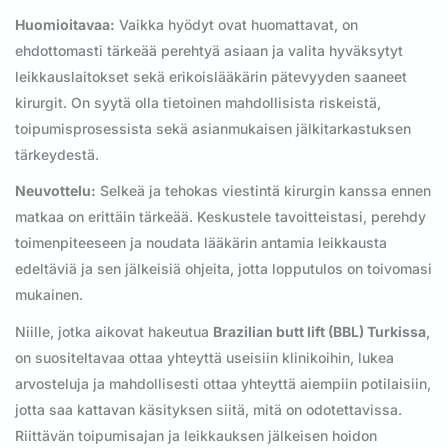
Huomioitavaa:
Vaikka hyödyt ovat huomattavat, on
ehdottomasti tärkeää perehtyä asiaan ja valita hyväksytyt
leikkauslaitokset sekä erikoislääkärin pätevyyden saaneet
kirurgit. On syytä olla tietoinen mahdollisista riskeistä,
toipumisprosessista sekä asianmukaisen jälkitarkastuksen
tärkeydestä.
Neuvottelu:
Selkeä ja tehokas viestintä kirurgin kanssa ennen
matkaa on erittäin tärkeää. Keskustele tavoitteistasi, perehdy
toimenpiteeseen ja noudata lääkärin antamia leikkausta
edeltäviä ja sen jälkeisiä ohjeita, jotta lopputulos on toivomasi
mukainen.
Niille, jotka aikovat hakeutua
Brazilian butt lift (BBL) Turkissa
,
on suositeltavaa ottaa yhteyttä useisiin klinikoihin, lukea
arvosteluja ja mahdollisesti ottaa yhteyttä aiempiin potilaisiin,
jotta saa kattavan käsityksen siitä, mitä on odotettavissa.
Riittävän toipumisajan ja leikkauksen jälkeisen hoidon