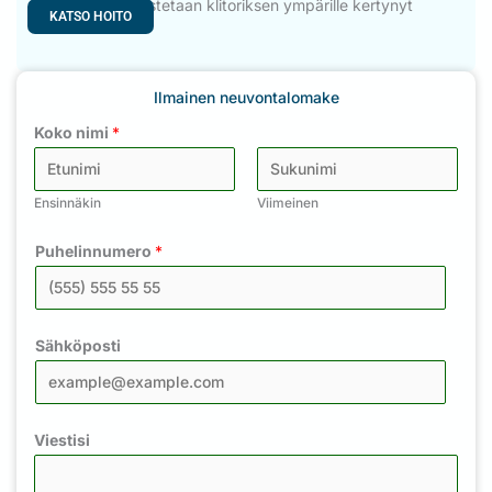
menetelmällä poistetaan klitoriksen ympärille kertynyt
KATSO HOITO
Ilmainen neuvontalomake
Koko nimi
*
Ensinnäkin
Viimeinen
Puhelinnumero
*
Sähköposti
Viestisi