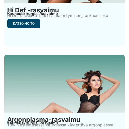
Hi Def -rasvaimu
Kauneuskirurgia
Rasvaimu
,
Hi Def rasvaimu Turkissa, Ikääntyminen, raskaus sekä
painon nousu tai
KATSO HOITO
Argonplasma-rasvaimu
Kauneuskirurgia
Rasvaimu
,
Turkin esteettisessä kirurgiassa käytettävä argonplasma-