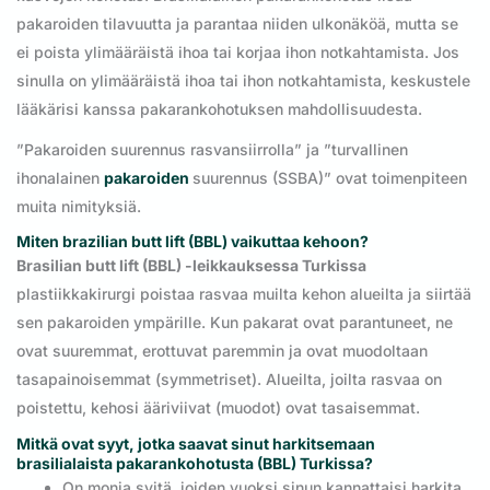
pakaroiden tilavuutta ja parantaa niiden ulkonäköä, mutta se
ei poista ylimääräistä ihoa tai korjaa ihon notkahtamista. Jos
sinulla on ylimääräistä ihoa tai ihon notkahtamista, keskustele
lääkärisi kanssa pakarankohotuksen mahdollisuudesta.
”Pakaroiden suurennus rasvansiirrolla” ja ”turvallinen
ihonalainen
pakaroiden
suurennus (SSBA)” ovat toimenpiteen
muita nimityksiä.
Miten brazilian butt lift (BBL) vaikuttaa kehoon?
Brasilian butt lift (BBL) -leikkauksessa Turkissa
plastiikkakirurgi poistaa rasvaa muilta kehon alueilta ja siirtää
sen pakaroiden ympärille. Kun pakarat ovat parantuneet, ne
ovat suuremmat, erottuvat paremmin ja ovat muodoltaan
tasapainoisemmat (symmetriset). Alueilta, joilta rasvaa on
poistettu, kehosi ääriviivat (muodot) ovat tasaisemmat.
Mitkä ovat syyt, jotka saavat sinut harkitsemaan
brasilialaista pakarankohotusta (BBL) Turkissa?
On monia syitä, joiden vuoksi sinun kannattaisi harkita