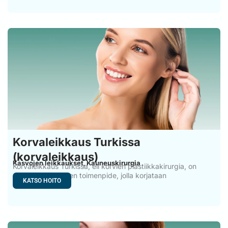
Korvaleikkaus Turkissa
(korvaleikkaus)
Kasvojen leikkaukset
Kauneuskirurgia
,
Korvaleikkaus Turkissa, eli korvien plastiikkakirurgia, on
plastiikkakirurginen toimenpide, jolla korjataan
KATSO HOITO