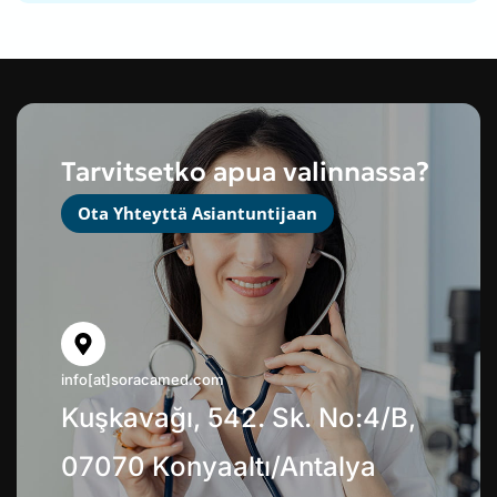
Tarvitsetko apua valinnassa?
Ota Yhteyttä Asiantuntijaan
info[at]soracamed.com
Kuşkavağı, 542. Sk. No:4/B,
07070 Konyaaltı/Antalya