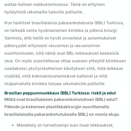
auttaa hoitoon matkustamisessa. Tämä on erityisen
hyödyllistä ulkomailta tuleville potilaille.
Kun harkitset brasilialaista pakarankohotusta (BBL) Turkissa,
on tärkeää valita hyvämaineinen klinikka ja pätevä kirurgi.
Varmista, että heillä on hyvät arvostelut ja asianmukaiset
pätevyydet erityisesti rasvaimun ja rasvansiirron
suorittamiseen, sillä nämä ovat BBL-leikkauksen keskeisiä
osia. On myös suositeltavaa ottaa suoraan yhteyttä klinikkaan
saadaksesi yksityiskohtaisen käsityksen siitä, mitä leikkaus
sisältää, mitä kokonaiskustannukset kattavat ja mitä
lisäpalveluita klinikka tarjoaa ulkomaisille potilaille.
Brasilian peppunmuokkaus (BBL) Turkissa: riskit ja edut
Mitkä ovat brasilialaisen pakarankohotuksen (BBL) edut?
Pätevän ja kokeneen plastiikkakirurgin suorittamalla
brasilialaisella pakarankohotuksella (BBL) on monia etuja:
Menettely on turvallisempi kuin muut leikkaukset,