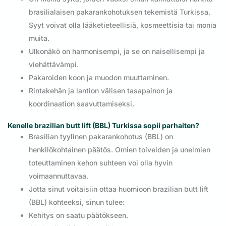
brasilialaisen pakarankohotuksen tekemistä Turkissa.
Syyt voivat olla lääketieteellisiä, kosmeettisia tai monia
muita.
Ulkonäkö on harmonisempi, ja se on naisellisempi ja
viehättävämpi.
Pakaroiden koon ja muodon muuttaminen.
Rintakehän ja lantion välisen tasapainon ja
koordinaation saavuttamiseksi.
Kenelle brazilian butt lift (BBL) Turkissa sopii parhaiten?
Brasilian tyylinen pakarankohotus (BBL) on
henkilökohtainen päätös. Omien toiveiden ja unelmien
toteuttaminen kehon suhteen voi olla hyvin
voimaannuttavaa.
Jotta sinut voitaisiin ottaa huomioon brazilian butt lift
(BBL) kohteeksi, sinun tulee:
Kehitys on saatu päätökseen.