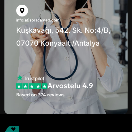
info[at]soracamed.com
Kuşkavağı, 542. Sk. No:4/B,
07070 Konyaaltı/Antalya
Arvostelu 4.9
Based on 374 reviews