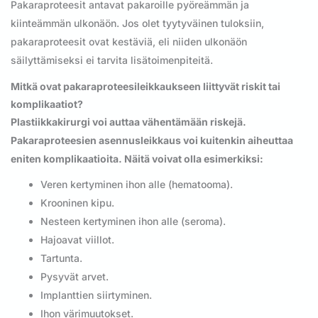
Pakaraproteesit antavat pakaroille pyöreämmän ja
kiinteämmän ulkonäön. Jos olet tyytyväinen tuloksiin,
pakaraproteesit ovat kestäviä, eli niiden ulkonäön
säilyttämiseksi ei tarvita lisätoimenpiteitä.
Mitkä ovat pakaraproteesileikkaukseen liittyvät riskit tai
komplikaatiot?
Plastiikkakirurgi voi auttaa vähentämään riskejä.
Pakaraproteesien asennusleikkaus voi kuitenkin aiheuttaa
eniten komplikaatioita. Näitä voivat olla esimerkiksi:
Veren kertyminen ihon alle (hematooma).
Krooninen kipu.
Nesteen kertyminen ihon alle (seroma).
Hajoavat viillot.
Tartunta.
Pysyvät arvet.
Implanttien siirtyminen.
Ihon värimuutokset.