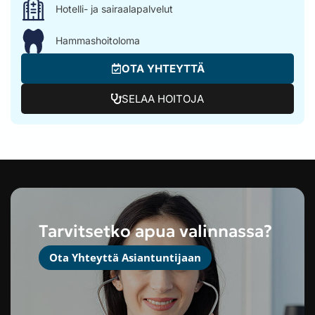
Hotelli- ja sairaalapalvelut
Hammashoitoloma
OTA YHTEYTTÄ
SELAA HOITOJA
Tarvitsetko apua valinnassa?
Ota Yhteyttä Asiantuntijaan