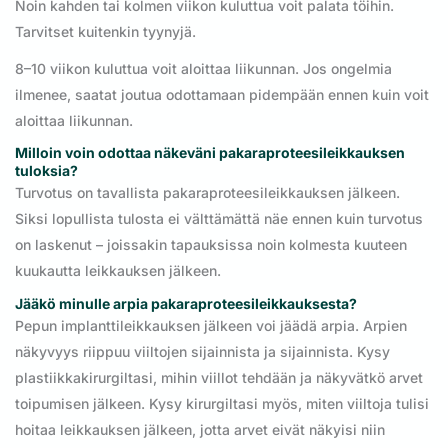
Noin kahden tai kolmen viikon kuluttua voit palata töihin.
Tarvitset kuitenkin tyynyjä.
8–10 viikon kuluttua voit aloittaa liikunnan. Jos ongelmia
ilmenee, saatat joutua odottamaan pidempään ennen kuin voit
aloittaa liikunnan.
Milloin voin odottaa näkeväni pakaraproteesileikkauksen
tuloksia?
Turvotus on tavallista pakaraproteesileikkauksen jälkeen.
Siksi lopullista tulosta ei välttämättä näe ennen kuin turvotus
on laskenut – joissakin tapauksissa noin kolmesta kuuteen
kuukautta leikkauksen jälkeen.
Jääkö minulle arpia pakaraproteesileikkauksesta?
Pepun implanttileikkauksen jälkeen voi jäädä arpia. Arpien
näkyvyys riippuu viiltojen sijainnista ja sijainnista. Kysy
plastiikkakirurgiltasi, mihin viillot tehdään ja näkyvätkö arvet
toipumisen jälkeen. Kysy kirurgiltasi myös, miten viiltoja tulisi
hoitaa leikkauksen jälkeen, jotta arvet eivät näkyisi niin