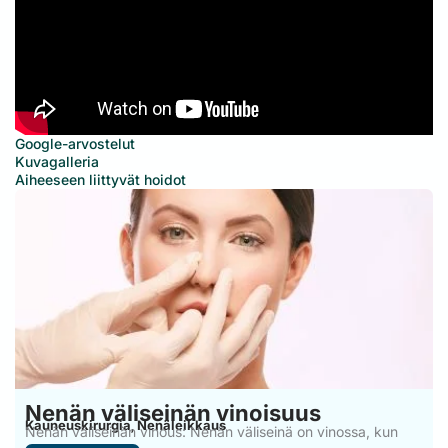
Google-arvostelut
Kuvagalleria
Aiheeseen liittyvät hoidot
Nenän väliseinän vinoisuus
Kauneuskirurgia
Nenäleikkaus
,
Nenän väliseinän vinous: Nenän väliseinä on vinossa, kun