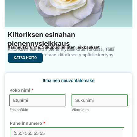
Klitoriksen esinahan
pienennysleikkaus
Kauneuskirurgia
Sukupuolielinten leikkaukset
,
Klitoriksen esinahan pienennysleikkaus Turkissa, Tällä
menetelmällä poistetaan klitoriksen ympärille kertynyt
KATSO HOITO
Ilmainen neuvontalomake
Koko nimi
*
Ensinnäkin
Viimeinen
Puhelinnumero
*