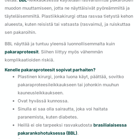
muodon muuttamiseen, jotta ne näyttäisivät pyöreämmiltä ja
täyteläisemmiltä. Plastiikkakirurgi ottaa rasvaa tietystä kehon
alueesta, kuten reisistä tai vatsasta (rasvaimu), ja ruiskuttaa
sen pakaroihin.
BBL näyttää ja tuntuu yleensä luonnollisemmalta kuin
pakaraproteesit
. Siihen liittyy myös vähemmän
komplikaatioiden riskiä.
Kenelle pakaraproteesit sopivat parhaiten?
Plastinen kirurgi, jonka luona käyt, päättää, sovitko
pakaraproteesileikkaukseen tai johonkin muuhun
kauneusleikkaukseen.
Ovat hyvässä kunnossa.
Sinulla ei saa olla sairautta, joka voi haitata
paranemista, kuten diabetes.
Heillä ei ole tarpeeksi rasvakudosta
brasilialaisessa
pakarankohotuksessa (BBL)
.