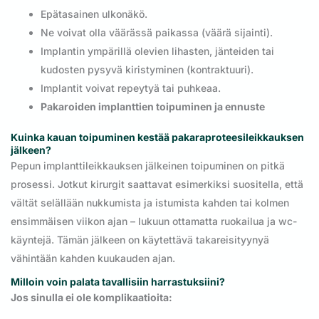
Epätasainen ulkonäkö.
Ne voivat olla väärässä paikassa (väärä sijainti).
Implantin ympärillä olevien lihasten, jänteiden tai
kudosten pysyvä kiristyminen (kontraktuuri).
Implantit voivat repeytyä tai puhkeaa.
Pakaroiden implanttien toipuminen ja ennuste
Kuinka kauan toipuminen kestää pakaraproteesileikkauksen
jälkeen?
Pepun implanttileikkauksen jälkeinen toipuminen on pitkä
prosessi. Jotkut kirurgit saattavat esimerkiksi suositella, että
vältät selällään nukkumista ja istumista kahden tai kolmen
ensimmäisen viikon ajan – lukuun ottamatta ruokailua ja wc-
käyntejä. Tämän jälkeen on käytettävä takareisityynyä
vähintään kahden kuukauden ajan.
Milloin voin palata tavallisiin harrastuksiini?
Jos sinulla ei ole komplikaatioita: