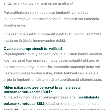
siitä, mihin kohtaan kirurgi on ne asettanut.
Pakaralihaksen sisään asetetut implantit vähentävät
iskiashermon vaurioitumisen riskiä. Implantti voi kuitenkin
työntyä esiin.
Lihaksen alle asetetut implantit näyttävät luonnollisemmilta,
mutta ne lisäävät hermovaurion riskiä.
Ovatko pakaraproteesit turvallisia?
Pepuimplantit ovat yleensä turvallisia. Kuten kaikki muutkin
kosmeettiset toimenpiteet, myös pepuimplanttileikkaus ei
kuitenkaan ole täysin riskitön. Implantin suurempi koko voi
lisätä komplikaatioiden riskiä, kuten leikkauksen jälkeisiä
arpia ja implanttien siirtymistä alkuperäisestä sijainnistaan.
Miten pakaraproteesit eroavat brasilialaisesta
pakarankohotuksesta (BBL)?
Niille, jotka harkitsevat pakaraproteeseja tai
brasilialaista
pakarankohotusta (BBL)
, tässä on tietoja, jotka sinun tulisi
tietää:
BBL
-leikkauksessa käytetään rasvansiirtoa pakaroiden