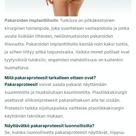
Pakaroiden implanttihoito
Turkissa on pitkäkestoinen
kirurginen toimenpide, joka suoritetaan vastaanotolla ja jonka
avulla lisätään litteiden, neliönmuotoisten pakaroiden
tilavuutta. Pakaroiden implanttihoito kestää noin kaksi tuntia,
ja siihen liittyy pitkä toipumisaika. Vaikka monet potilaat ovat
tyytyväisiä tuloksiin, ongelmien mahdollisuus on kuitenkin
huomattava.
Mitä pakaraproteesit tarkalleen ottaen ovat?
Pakaraproteesit
voivat saada pakarat näyttämään
suuremmilta ja muotoilultaan kauniimmilta. Plastiikkakirurgit
asettavat silikoniproteesit pakaralihaksen alle tai sisään.
Proteesin tarkka sijoituspaikka vaihtelee plastiikkakirurgin
käyttämän tekniikan mukaan.
Näyttävätkö pakaraproteesit luonnollisilta?
Se, kuinka luonnolliselta pakaraproteesit näyttävät, riippuu