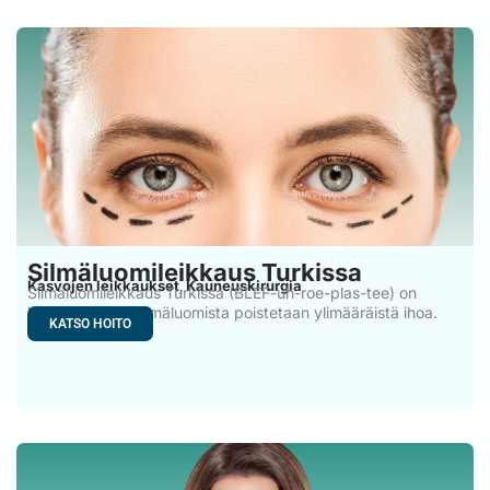
Silmäluomileikkaus Turkissa
Kasvojen leikkaukset
Kauneuskirurgia
,
Silmäluomileikkaus Turkissa (BLEF-uh-roe-plas-tee) on
leikkaus, jossa silmäluomista poistetaan ylimääräistä ihoa.
KATSO HOITO