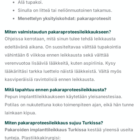
Älä tupakoi.
Sinulla on litteä tai neliönmuotoinen takamus.
Menettelyn yksityiskohdat: pakaraproteesit
Miten valmistaudun pakaraproteesileikkaukseen
?
Ohjeissa kerrotaan, mitä sinun tulee tehdä leikkausta
edeltävänä aikana. On suositeltavaa välttää tupakointia
vähintään 6 viikkoa ennen leikkausta sekä välttää
verenvuotoa lisääviä lääkkeitä, kuten aspiriinia. Kysy
lääkäriltäsi tarkka luettelo näistä lääkkeistä. Vältä myös
kasviperäisiä ravintolisiä ennen leikkausta.
Mitä tapahtuu ennen pakaraproteesileikkausta?
Pepun implanttileikkaukseen käytetään yleisanestesiaa.
Potilas on nukutettuna koko toimenpiteen ajan, eikä hän tunne
lainkaan kipua.
Miten pakaraproteesileikkaus sujuu Turkissa?
Pakaroiden implanttileikkaus Turkissa
kestää yleensä useita
tunteja. Plastiikkakirurgisi: