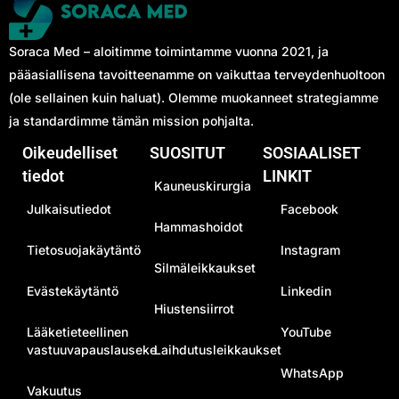
Soraca Med – aloitimme toimintamme vuonna 2021, ja
pääasiallisena tavoitteenamme on vaikuttaa terveydenhuoltoon
(ole sellainen kuin haluat). Olemme muokanneet strategiamme
ja standardimme tämän mission pohjalta.
Oikeudelliset
SUOSITUT
SOSIAALISET
tiedot
LINKIT
Kauneuskirurgia
Julkaisutiedot
Facebook
Hammashoidot
Tietosuojakäytäntö
Instagram
Silmäleikkaukset
Evästekäytäntö
Linkedin
Hiustensiirrot
Lääketieteellinen
YouTube
vastuuvapauslauseke
Laihdutusleikkaukset
WhatsApp
Vakuutus