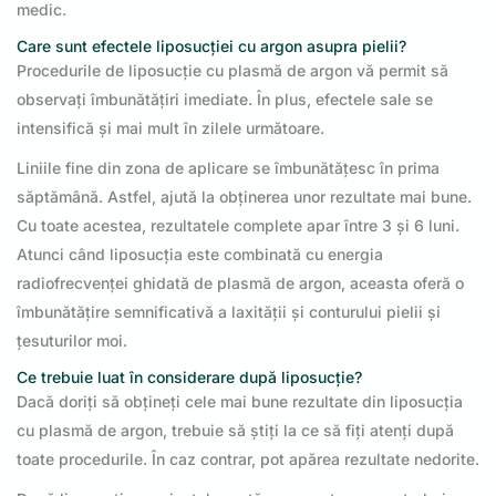
medic.
Care sunt efectele liposucției cu argon asupra pielii?
Procedurile de liposucție cu plasmă de argon vă permit să
observați îmbunătățiri imediate. În plus, efectele sale se
intensifică și mai mult în zilele următoare.
Liniile fine din zona de aplicare se îmbunătățesc în prima
săptămână. Astfel, ajută la obținerea unor rezultate mai bune.
Cu toate acestea, rezultatele complete apar între 3 și 6 luni.
Atunci când liposucția este combinată cu energia
radiofrecvenței ghidată de plasmă de argon, aceasta oferă o
îmbunătățire semnificativă a laxității și conturului pielii și
țesuturilor moi.
Ce trebuie luat în considerare după liposucție?
Dacă doriți să obțineți cele mai bune rezultate din liposucția
cu plasmă de argon, trebuie să știți la ce să fiți atenți după
toate procedurile. În caz contrar, pot apărea rezultate nedorite.