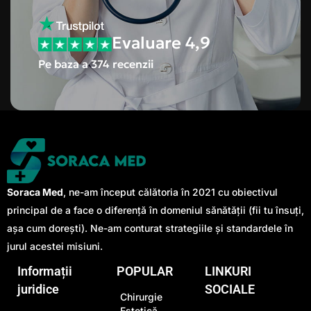
Evaluare 4,9
Pe baza a 374 recenzii
Soraca Med
, ne-am început călătoria în 2021 cu obiectivul
principal de a face o diferență în domeniul sănătății (fii tu însuți,
așa cum dorești). Ne-am conturat strategiile și standardele în
jurul acestei misiuni.
Informații
POPULAR
LINKURI
juridice
SOCIALE
Chirurgie
Estetică