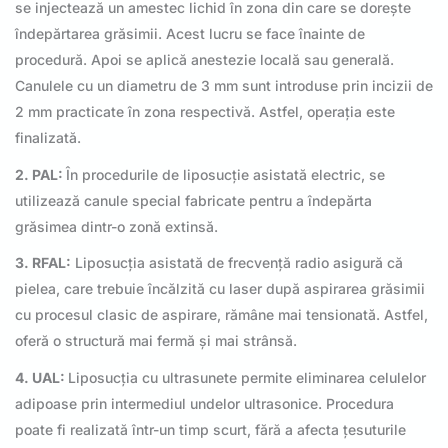
se injectează un amestec lichid în zona din care se dorește
îndepărtarea grăsimii. Acest lucru se face înainte de
procedură. Apoi se aplică anestezie locală sau generală.
Canulele cu un diametru de 3 mm sunt introduse prin incizii de
2 mm practicate în zona respectivă. Astfel, operația este
finalizată.
2. PAL:
În procedurile de liposucție asistată electric, se
utilizează canule special fabricate pentru a îndepărta
grăsimea dintr-o zonă extinsă.
3. RFAL:
Liposucția asistată de frecvență radio asigură că
pielea, care trebuie încălzită cu laser după aspirarea grăsimii
cu procesul clasic de aspirare, rămâne mai tensionată. Astfel,
oferă o structură mai fermă și mai strânsă.
4. UAL:
Liposucția cu ultrasunete permite eliminarea celulelor
adipoase prin intermediul undelor ultrasonice. Procedura
poate fi realizată într-un timp scurt, fără a afecta țesuturile