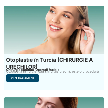
Otoplastie în Turcia (CHIRURGIE A
URECHILOR)
Chirurgie Estetică
Operații faciale
,
Otoplastia în Turcia, sau chirurgia urechii, este o procedură
de
VEZI TRATAMENT