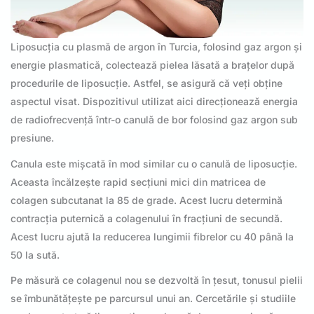
Liposucția cu plasmă de argon în Turcia, folosind gaz argon și
energie plasmatică, colectează pielea lăsată a brațelor după
procedurile de liposucție. Astfel, se asigură că veți obține
aspectul visat. Dispozitivul utilizat aici direcționează energia
de radiofrecvență într-o canulă de bor folosind gaz argon sub
presiune.
Canula este mișcată în mod similar cu o canulă de liposucție.
Aceasta încălzește rapid secțiuni mici din matricea de
colagen subcutanat la 85 de grade. Acest lucru determină
contracția puternică a colagenului în fracțiuni de secundă.
Acest lucru ajută la reducerea lungimii fibrelor cu 40 până la
50 la sută.
Pe măsură ce colagenul nou se dezvoltă în țesut, tonusul pielii
se îmbunătățește pe parcursul unui an. Cercetările și studiile