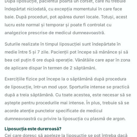
După liposucție, pacientul poartă un corset, care nu trebuie
îndepărtat niciodată, cu excepția momentului în care face
baie. După proceduri, pot apărea dureri locale. Totuși, acest
lucru este normal și temporar și poate fi controlat cu
analgezice prescrise de medicul dumneavoastră.
Suturile realizate în timpul liposucției sunt îndepărtate în
medie între 5 și 7 zile. Pacienții pot începe să mănânce și să
bea cel puțin 6 ore după operație. Vânătăile care apar în zona
de aplicare dispar în termen de 2 săptămâni.
Exercițiile fizice pot începe la o săptămână după procedura
de liposucție, într-un mod ușor. Sporturile intense se practică
după a treia săptămână. Cu toate acestea, este necesar să se
aștepte pentru procedurile mai intense. În plus, trebuie să se
acorde atenție punctelor specificate de medicul
dumneavoastră cu privire la liposucția cu plasmă de argon.
Liposucția este dureroasă?
Cei care doresc să apeleze la liposucție se pot întreba dacă