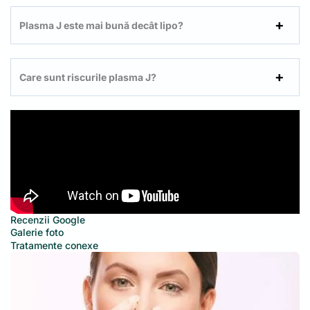
Plasma J este mai bună decât lipo?
Care sunt riscurile plasma J?
Recenzii Google
Galerie foto
Tratamente conexe