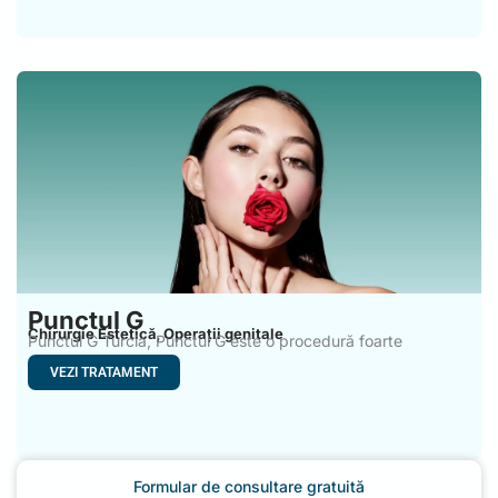
Punctul G
Chirurgie Estetică
Operații genitale
,
Punctul G Turcia, Punctul G este o procedură foarte
apreciată
VEZI TRATAMENT
Formular de consultare gratuită