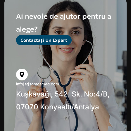
Ai nevoie de ajutor pentru a
alege?
Contactați Un Expert
info[at]soracamed.com
Kuşkavağı, 542. Sk. No:4/B,
07070 Konyaaltı/Antalya