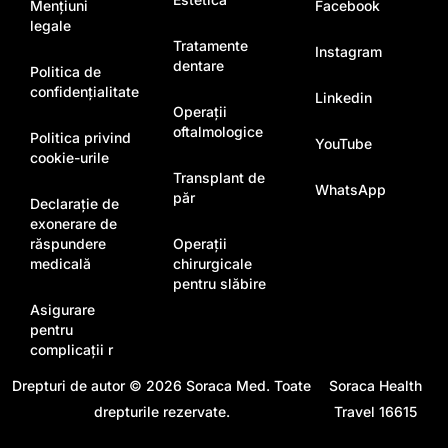
Mențiuni
Facebook
legale
Tratamente
Instagram
dentare
Politica de
confidențialitate
Linkedin
Operații
oftalmologice
Politica privind
YouTube
cookie-urile
Transplant de
WhatsApp
păr
Declarație de
exonerare de
răspundere
Operații
medicală
chirurgicale
pentru slăbire
Asigurare
pentru
complicații r
Drepturi de autor © 2026
Soraca Med
. Toate
Soraca Health
drepturile rezervate.
Travel 16615