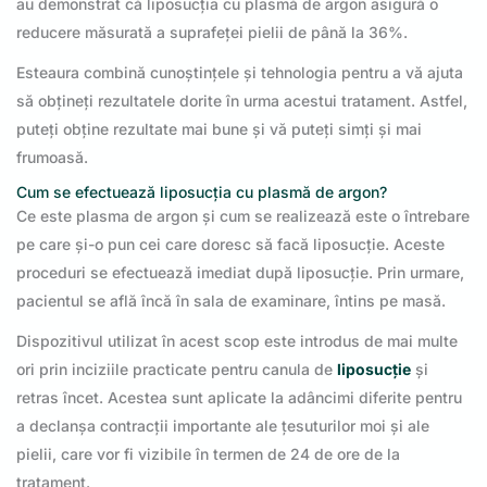
au demonstrat că liposucția cu plasmă de argon asigură o
reducere măsurată a suprafeței pielii de până la 36%.
Esteaura combină cunoștințele și tehnologia pentru a vă ajuta
să obțineți rezultatele dorite în urma acestui tratament. Astfel,
puteți obține rezultate mai bune și vă puteți simți și mai
frumoasă.
Cum se efectuează liposucția cu plasmă de argon?
Ce este plasma de argon și cum se realizează este o întrebare
pe care și-o pun cei care doresc să facă liposucție. Aceste
proceduri se efectuează imediat după liposucție. Prin urmare,
pacientul se află încă în sala de examinare, întins pe masă.
Dispozitivul utilizat în acest scop este introdus de mai multe
ori prin inciziile practicate pentru canula de
liposucție
și
retras încet. Acestea sunt aplicate la adâncimi diferite pentru
a declanșa contracții importante ale țesuturilor moi și ale
pielii, care vor fi vizibile în termen de 24 de ore de la
tratament.