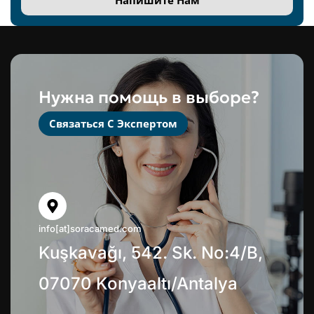
Нужна помощь в выборе?
Связаться С Экспертом
info[at]soracamed.com
Kuşkavağı, 542. Sk. No:4/B,
07070 Konyaaltı/Antalya