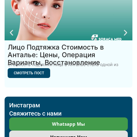
Лицо Подтяжка Стоимость в
Анталье: Цены, Операция
Варианты, Восстановление
Стоимость подтяжки лица в Анталье стала одной из
самых популярных
СМОТРЕТЬ ПОСТ
Инстаграм
Свяжитесь с нами
Whatsapp Мы
Напишите Нам