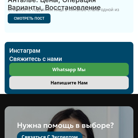
Варианты, Восстановление
Стоимость подтяжки лица в Анталье стала одной из
самых популярных
СМОТРЕТЬ ПОСТ
Инстаграм
Свяжитесь с нами
Whatsapp Мы
Напишите Нам
Нужна помощь в выборе?
Связаться С Экспертом