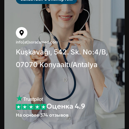
info[at]soracamed.com
Kuşkavağı, 542. Sk. No:4/B,
07070 Konyaaltı/Antalya
Оценка 4.9
На основе 374 отзывов