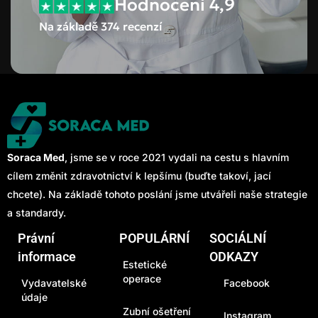
Hodnocení 4,9
Na základě 374 recenzí
Soraca Med
, jsme se v roce 2021 vydali na cestu s hlavním
cílem změnit zdravotnictví k lepšímu (buďte takoví, jací
chcete). Na základě tohoto poslání jsme utvářeli naše strategie
a standardy.
Právní
POPULÁRNÍ
SOCIÁLNÍ
informace
ODKAZY
Estetické
operace
Vydavatelské
Facebook
údaje
Zubní ošetření
Instagram