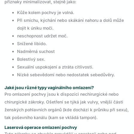
příznaky minimalizovat, stejně jako:
Kůže kolem pochvy je volná.
Při smíchu, kýchání nebo skákání nahoru a dolů může
dojít k úniku moči.
neschopnost udržet moč.
Snížené libido.
Nadměrná suchost
Bolestivý sex.
Sexuální uspokojení a ztráta citlivosti.
Nízké sebevědomí nebo nedostatek sebedůvěry.
Jaké jsou různé typy vaginálního omlazení?
Pro omlazení pochvy jsou k dispozici nechirurgické nebo
chirurgické zákroky. Ošetření se týká jak vulvy, vnější části
ženských pohlavních orgánů (kde dochází k průniku při sexu),
tak poševního kanálu (kam se vkládá tampon).
Laserová operace omlazení pochvy
Tyto zákroky se obvykle provádějí v anestezii nebo pod