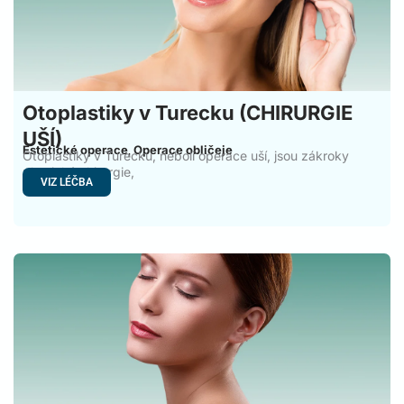
Otoplastiky v Turecku (CHIRURGIE
UŠÍ)
Estetické operace
Operace obličeje
,
Otoplastiky v Turecku, neboli operace uší, jsou zákroky
plastické chirurgie,
VIZ LÉČBA