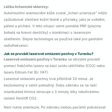
Léčba lichenické sklerózy:
Autoimunitní onemocnění kůže zvané „lichen sclerosus“ může
způsobovat ztenčení kožní tkáně a příznaky, jako je svědění,
pálení a píchání. V této situaci velmi pomáhá PRP (plazma
bohatá na krevní destičky) v kombinaci s laserovým
ošetřením. Stejná technologie se používá také pro genitální
radiofrekvenci.
Jak se provádí laserové omlazení pochvy v Turecku?
Laserové omlazení pochvy v Turecku
se obvykle provádí
pomocí frakčního laseru na bázi oxidu uhličitého (CO2) nebo
laseru Erbium Fat (Er: FAT).
Laserové omlazení pochvy trvá přibližně 20 minut. Je
bezbolestný a velmi pohodlný. Doba zákroku se na naší
istanbulské klinice zkracuje o 3 minuty díky robotickému
rameni Femilift CO2.
Není nutná anestezie. Po zákroku mohou pacienti pokračovat