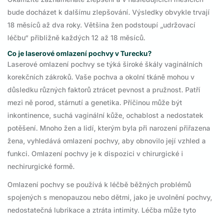
bude docházet k dalšímu zlepšování. Výsledky obvykle trvají
18 měsíců až dva roky. Většina žen podstoupí „udržovací
léčbu“ přibližně každých 12 až 18 měsíců.
Co je laserové omlazení pochvy v Turecku?
Laserové omlazení pochvy se týká široké škály vaginálních
korekčních zákroků. Vaše pochva a okolní tkáně mohou v
důsledku různých faktorů ztrácet pevnost a pružnost. Patří
mezi ně porod, stárnutí a genetika. Příčinou může být
inkontinence, suchá vaginální kůže, ochablost a nedostatek
potěšení. Mnoho žen a lidí, kterým byla při narození přiřazena
žena, vyhledává omlazení pochvy, aby obnovilo její vzhled a
funkci. Omlazení pochvy je k dispozici v chirurgické i
nechirurgické formě.
Omlazení pochvy se používá k léčbě běžných problémů
spojených s menopauzou nebo dětmi, jako je uvolnění pochvy,
nedostatečná lubrikace a ztráta intimity. Léčba může tyto