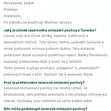
Nevyžadují žádné.
Prostoje,
Anestezie,
Po zákroku se používají lékařské obvazy.
Jaký je účinek laserového omlazení pochvy v Turecku?
Lasery mají dva různé účinky: tepelný (zahřívací) a
destruktivní (ničivý). Tyto účinky mohou způsobit dočasné a
mírné poškození sliznice poševní dutiny. Toto dočasné
poškození tkáně vyvolává zánětlivou reakci. Buňky fibroblastů
napadají poškozenou tkáň a snaží se ji omladit.
Tento proces zvyšuje produkci „kolagenu“ a „elastických“
pojivových tkání v kůži. Dochází tak k omlazení tkáně.
Proč je preferováno laserové omlazení pochvy?
Laserová revitalizace pochvy má mnoho výhod. Je
bezbolestná, není potřeba anestezie a nevyžaduje chirurgický
zákrok. Výsledky jsou viditelné ve velmi krátké době.
Kdo může podstoupit laserové omlazení pochvy?