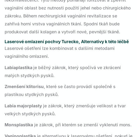
vaginální oblast bez nutnosti použití jehel nebo chirurgického
zákroku. Během nechirurgické vaginální revitalizace se
zahřívá horní vrstva vaginálních tkání. Spodní tkáň bude
produkovat další kolagen a vytvoří nové, pevnější tkáně.
Laserové omlazení pochvy Turecko, Alternativy k této léčbě
Laserové ošetření lze kombinovat s dalšími metodami
vaginálního omlazení.
Labiaplastika
je běžný zákrok, který spočívá ve zkrácení
malých stydkých pysků.
Zmenšení klitorisu
, které se často provádí společně s
plastikou stydkých pysků.
Labia majorplasty
je zákrok, který zmenšuje velikost a tvar
velkých stydkých pysků.
Monsplastika
je zákrok, při kterém se zmenší vyklenutí mons.
Vaginoplastika
je alternativou k laserovému ošetření, pokud je