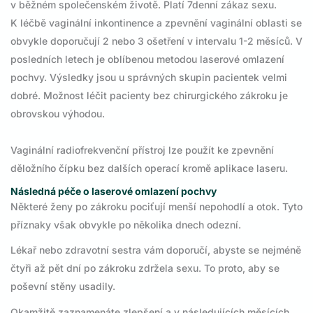
v běžném společenském životě. Platí 7denní zákaz sexu.
K léčbě vaginální inkontinence a zpevnění vaginální oblasti se
obvykle doporučují 2 nebo 3 ošetření v intervalu 1-2 měsíců. V
posledních letech je oblíbenou metodou laserové omlazení
pochvy. Výsledky jsou u správných skupin pacientek velmi
dobré. Možnost léčit pacienty bez chirurgického zákroku je
obrovskou výhodou.
Vaginální radiofrekvenční přístroj lze použít ke zpevnění
děložního čípku bez dalších operací kromě aplikace laseru.
Následná péče o laserové omlazení pochvy
Některé ženy po zákroku pociťují menší nepohodlí a otok. Tyto
příznaky však obvykle po několika dnech odezní.
Lékař nebo zdravotní sestra vám doporučí, abyste se nejméně
čtyři až pět dní po zákroku zdržela sexu. To proto, aby se
poševní stěny usadily.
Okamžitě zaznamenáte zlepšení a v následujících měsících