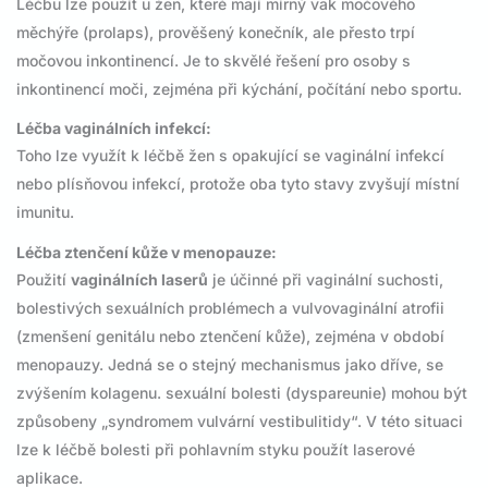
Léčbu lze použít u žen, které mají mírný vak močového
měchýře (prolaps), prověšený konečník, ale přesto trpí
močovou inkontinencí. Je to skvělé řešení pro osoby s
inkontinencí moči, zejména při kýchání, počítání nebo sportu.
Léčba vaginálních infekcí:
Toho lze využít k léčbě žen s opakující se vaginální infekcí
nebo plísňovou infekcí, protože oba tyto stavy zvyšují místní
imunitu.
Léčba ztenčení kůže v menopauze:
Použití
vaginálních laserů
je účinné při vaginální suchosti,
bolestivých sexuálních problémech a vulvovaginální atrofii
(zmenšení genitálu nebo ztenčení kůže), zejména v období
menopauzy. Jedná se o stejný mechanismus jako dříve, se
zvýšením kolagenu. sexuální bolesti (dyspareunie) mohou být
způsobeny „syndromem vulvární vestibulitidy“. V této situaci
lze k léčbě bolesti při pohlavním styku použít laserové
aplikace.