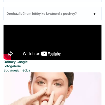
Dochází během léčby ke krvácení z pochvy?
Odkazy Google
Fotogalerie
Související léčba