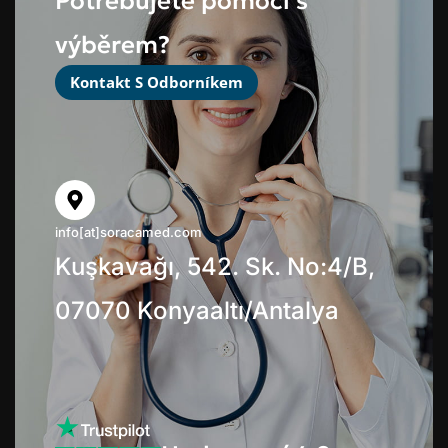
Potřebujete pomoci s
výběrem?
Kontakt S Odborníkem
info[at]soracamed.com
Kuşkavağı, 542. Sk. No:4/B,
07070 Konyaaltı/Antalya