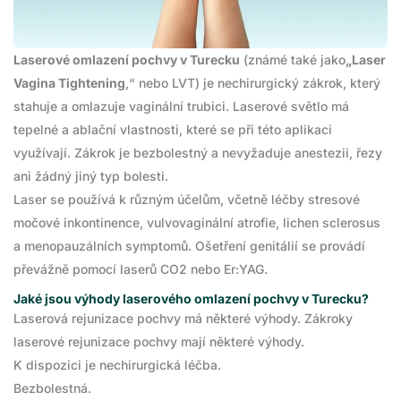
Laserové omlazení pochvy v Turecku
(známé také jako
„Laser
Vagina Tightening
,“ nebo LVT) je nechirurgický zákrok, který
stahuje a omlazuje vaginální trubici. Laserové světlo má
tepelné a ablační vlastnosti, které se při této aplikaci
využívají. Zákrok je bezbolestný a nevyžaduje anestezii, řezy
ani žádný jiný typ bolesti.
Laser se používá k různým účelům, včetně léčby stresové
močové inkontinence, vulvovaginální atrofie, lichen sclerosus
a menopauzálních symptomů. Ošetření genitálií se provádí
převážně pomocí laserů CO2 nebo Er:YAG.
Jaké jsou výhody laserového omlazení pochvy v Turecku?
Laserová rejunizace pochvy má některé výhody. Zákroky
laserové rejunizace pochvy mají některé výhody.
K dispozici je nechirurgická léčba.
Bezbolestná.