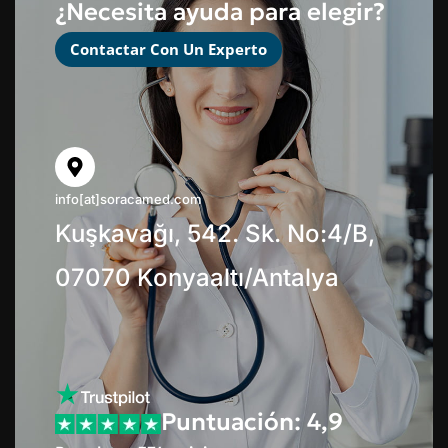
¿Necesita ayuda para elegir?
Contactar Con Un Experto
info[at]soracamed.com
Kuşkavağı, 542. Sk. No:4/B,
07070 Konyaaltı/Antalya
Puntuación: 4,9