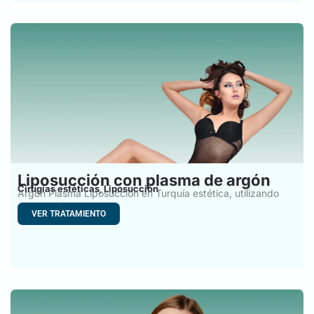
Liposucción con plasma de argón
Cirugías estéticas
Liposucción
,
Argon Plasma Liposucción en Turquía estética, utilizando
gas argón y
VER TRATAMIENTO