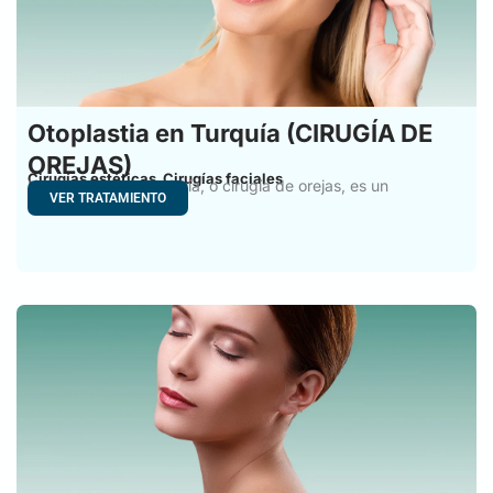
Otoplastia en Turquía (CIRUGÍA DE
OREJAS)
Cirugías estéticas
Cirugías faciales
,
La otoplastia en Turquía, o cirugía de orejas, es un
VER TRATAMIENTO