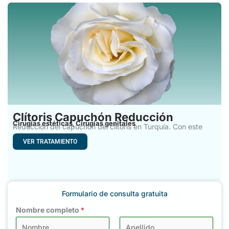
Clítoris Capuchón Reducción
Cirugías estéticas
Cirugías genitales
,
Reducción del capuchón del clítoris en Turquía. Con este
método
VER TRATAMIENTO
Formulario de consulta gratuita
Nombre completo
*