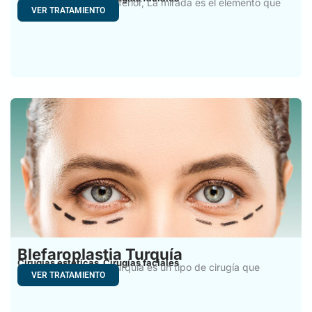
Cirugía del párpado inferior, La mirada es el elemento que
VER TRATAMIENTO
Blefaroplastia Turquía
Cirugías estéticas
Cirugías faciales
,
La blefaroplastia en Turquía es un tipo de cirugía que
VER TRATAMIENTO