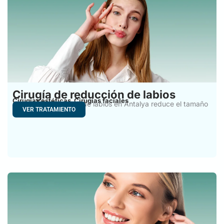
Cirugía de reducción de labios
Cirugías estéticas
Cirugías faciales
,
Cirugía de reducción de labios en Antalya reduce el tamaño
VER TRATAMIENTO