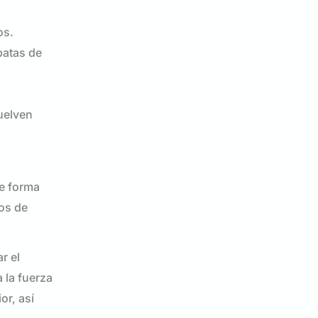
os.
patas de
uelven
de forma
nos de
r el
 la fuerza
or, así