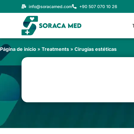
Ir
info@soracamed.com
+90 507 070 10 26
al
contenido
Página de inicio
»
Treatments
»
Cirugías estéticas