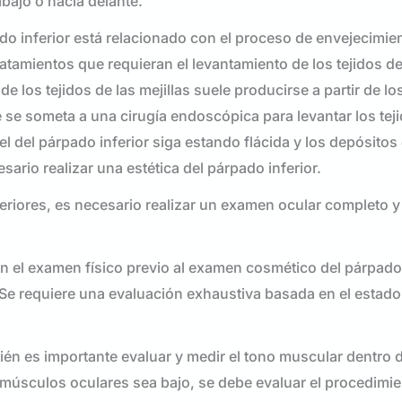
bajo o hacia delante.
o inferior está relacionado con el proceso de envejecimien
tratamientos que requieran el levantamiento de los tejidos de
e los tejidos de las mejillas suele producirse a partir de l
e se someta a una cirugía endoscópica para levantar los teji
iel del párpado inferior siga estando flácida y los depósitos
sario realizar una estética del párpado inferior.
feriores, es necesario realizar un examen ocular completo y
en el examen físico previo al examen cosmético del párpado 
 Se requiere una evaluación exhaustiva basada en el estado 
bién es importante evaluar y medir el tono muscular dentro 
 músculos oculares sea bajo, se debe evaluar el procedimi