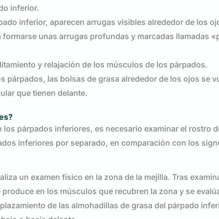
o inferior.
pado inferior, aparecen arrugas visibles alrededor de los oj
 a formarse unas arrugas profundas y marcadas llamadas «
litamiento y relajación de los músculos de los párpados.
os párpados, las bolsas de grasa alrededor de los ojos se v
lar que tienen delante.
res?
los párpados inferiores, es necesario examinar el rostro 
rpados inferiores por separado, en comparación con los sig
ealiza un examen físico en la zona de la mejilla. Tras examina
se produce en los músculos que recubren la zona y se evalúa
splazamiento de las almohadillas de grasa del párpado inferi