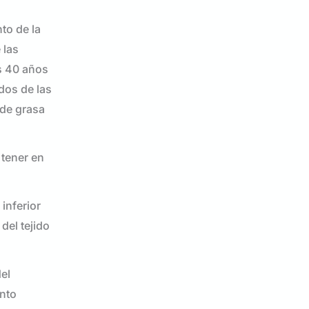
to de la
 las
os 40 años
dos de las
 de grasa
 tener en
inferior
del tejido
del
ento