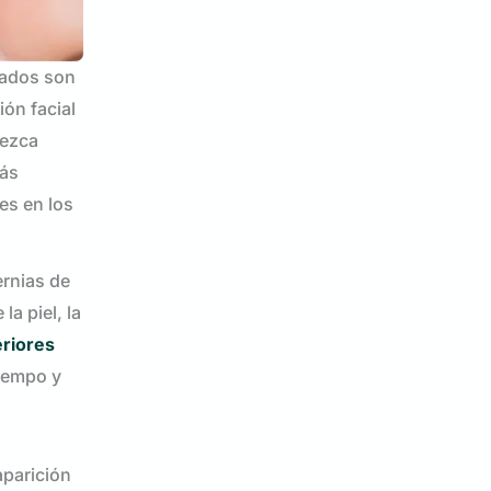
pados son
ón facial
rezca
más
es en los
ernias de
a piel, la
eriores
tiempo y
aparición