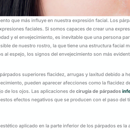
emento que más influye en nuestra expresión facial. Los pár
presiones faciales. Si somos capaces de crear una expresi
a edad y el envejecimiento, es inevitable que una persona pa
ible de nuestro rostro, la que tiene una estructura facial 
os al espejo, los signos del envejecimiento son más evident
párpados superiores flacidez, arrugas y laxitud debido a h
jecimiento, pueden aparecer afecciones como la flacidez de l
o de los ojos. Las aplicaciones de
cirugía de párpados
inf
 estos efectos negativos que se producen con el paso del 
tético aplicado en la parte inferior de los párpados es la 