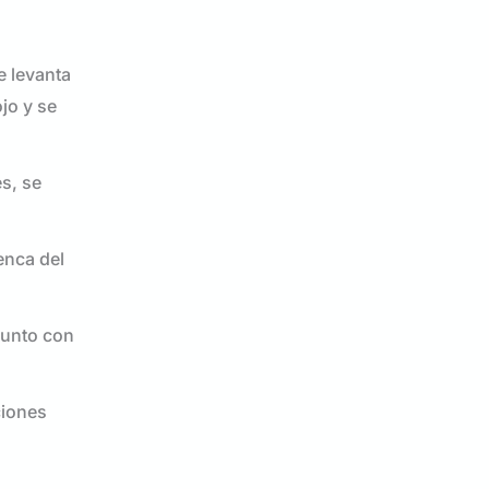
e levanta
jo y se
es, se
enca del
 junto con
ciones