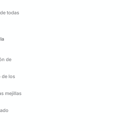
 de todas
la
ión de
 de los
s mejillas
pado