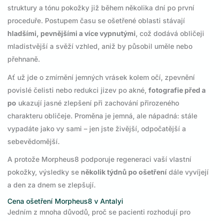
struktury a tónu pokožky již během několika dní po první
proceduře. Postupem času se ošetřené oblasti stávají
hladšími, pevnějšími a více vypnutými
, což dodává obličeji
mladistvější a svěží vzhled, aniž by působil uměle nebo
přehnaně.
Ať už jde o zmírnění jemných vrásek kolem očí, zpevnění
povislé čelisti nebo redukci jizev po akné,
fotografie před a
po
ukazují jasné zlepšení při zachování přirozeného
charakteru obličeje. Proměna je jemná, ale nápadná: stále
vypadáte jako vy sami – jen jste živější, odpočatější a
sebevědomější.
A protože Morpheus8 podporuje regeneraci vaší vlastní
pokožky, výsledky se
několik týdnů po ošetření
dále vyvíjejí
a den za dnem se zlepšují.
Cena ošetření Morpheus8 v Antalyi
Jedním z mnoha důvodů, proč se pacienti rozhodují pro