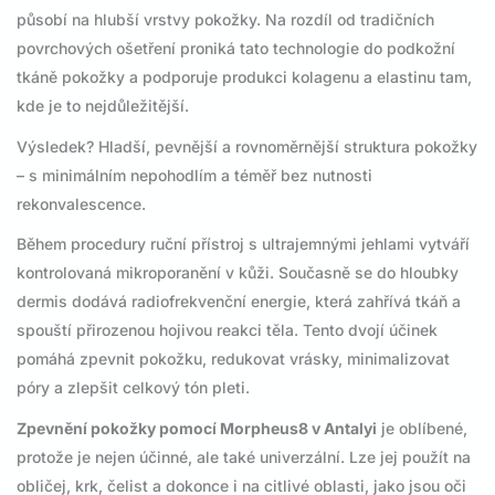
působí na hlubší vrstvy pokožky. Na rozdíl od tradičních
povrchových ošetření proniká tato technologie do podkožní
tkáně pokožky a podporuje produkci kolagenu a elastinu tam,
kde je to nejdůležitější.
Výsledek? Hladší, pevnější a rovnoměrnější struktura pokožky
– s minimálním nepohodlím a téměř bez nutnosti
rekonvalescence.
Během procedury ruční přístroj s ultrajemnými jehlami vytváří
kontrolovaná mikroporanění v kůži. Současně se do hloubky
dermis dodává radiofrekvenční energie, která zahřívá tkáň a
spouští přirozenou hojivou reakci těla. Tento dvojí účinek
pomáhá zpevnit pokožku, redukovat vrásky, minimalizovat
póry a zlepšit celkový tón pleti.
Zpevnění pokožky pomocí Morpheus8 v Antalyi
je oblíbené,
protože je nejen účinné, ale také univerzální. Lze jej použít na
obličej, krk, čelist a dokonce i na citlivé oblasti, jako jsou oči