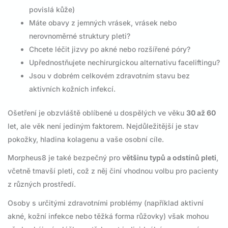
povislá kůže)
Máte obavy z jemných vrásek, vrásek nebo
nerovnoměrné struktury pleti?
Chcete léčit jizvy po akné nebo rozšířené póry?
Upřednostňujete nechirurgickou alternativu faceliftingu?
Jsou v dobrém celkovém zdravotním stavu bez
aktivních kožních infekcí.
Ošetření je obzvláště oblíbené u dospělých ve věku
30 až 60
let, ale věk není jediným faktorem. Nejdůležitější je stav
pokožky, hladina kolagenu a vaše osobní cíle.
Morpheus8 je také bezpečný pro
většinu typů a odstínů pleti
,
včetně tmavší pleti, což z něj činí vhodnou volbu pro pacienty
z různých prostředí.
Osoby s určitými zdravotními problémy (například aktivní
akné, kožní infekce nebo těžká forma růžovky) však mohou