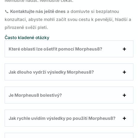
Nemusíte hádat. Nemusíte čekat.
📞
Kontaktujte nás ještě dnes
a domluvte si bezplatnou
konzultaci, abyste mohli začít svou cestu k pevnější, hladší a
přirozeně svěží pleti.
Často kladené otázky
Které oblasti lze ošetřit pomocí Morpheus8?
Jak dlouho vydrží výsledky Morpheus8?
Je Morpheus8 bolestivý?
Jak rychle uvidím výsledky po použití Morpheus8?