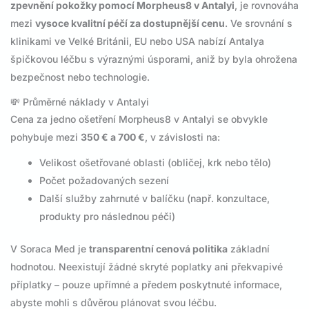
zpevnění pokožky pomocí Morpheus8 v Antalyi
, je rovnováha
mezi
vysoce kvalitní péčí za dostupnější cenu
. Ve srovnání s
klinikami ve Velké Británii, EU nebo USA nabízí Antalya
špičkovou léčbu s výraznými úsporami, aniž by byla ohrožena
bezpečnost nebo technologie.
💸 Průměrné náklady v Antalyi
Cena za jedno ošetření Morpheus8 v Antalyi se obvykle
pohybuje mezi
350 € a 700 €
, v závislosti na:
Velikost ošetřované oblasti (obličej, krk nebo tělo)
Počet požadovaných sezení
Další služby zahrnuté v balíčku (např. konzultace,
produkty pro následnou péči)
V Soraca Med je
transparentní cenová politika
základní
hodnotou. Neexistují žádné skryté poplatky ani překvapivé
příplatky – pouze upřímné a předem poskytnuté informace,
abyste mohli s důvěrou plánovat svou léčbu.