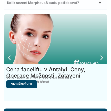
Kolik sezení Morpheus8 budu potřebovat?
Cena faceliftu v Antalyi: Ceny,
Operace Možnosti, Zotavení
Cena faceliftu v Antalyi se stala jedním z
nejvyhledávanějších témat
VIZ PŘÍSPĚVEK