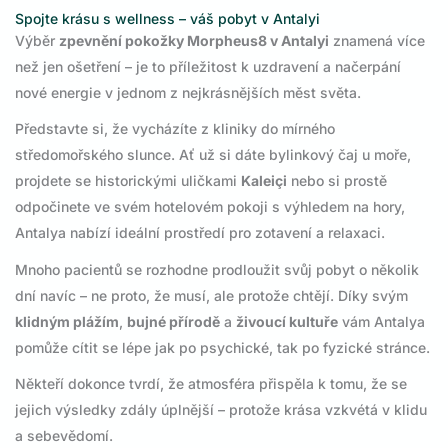
Spojte krásu s wellness – váš pobyt v Antalyi
Výběr
zpevnění pokožky Morpheus8 v Antalyi
znamená více
než jen ošetření – je to příležitost k uzdravení a načerpání
nové energie v jednom z nejkrásnějších měst světa.
Představte si, že vycházíte z kliniky do mírného
středomořského slunce. Ať už si dáte bylinkový čaj u moře,
projdete se historickými uličkami
Kaleiçi
nebo si prostě
odpočinete ve svém hotelovém pokoji s výhledem na hory,
Antalya nabízí ideální prostředí pro zotavení a relaxaci.
Mnoho pacientů se rozhodne prodloužit svůj pobyt o několik
dní navíc – ne proto, že musí, ale protože chtějí. Díky svým
klidným plážím
,
bujné přírodě
a
živoucí kultuře
vám Antalya
pomůže cítit se lépe jak po psychické, tak po fyzické stránce.
Někteří dokonce tvrdí, že atmosféra přispěla k tomu, že se
jejich výsledky zdály úplnější – protože krása vzkvétá v klidu
a sebevědomí.