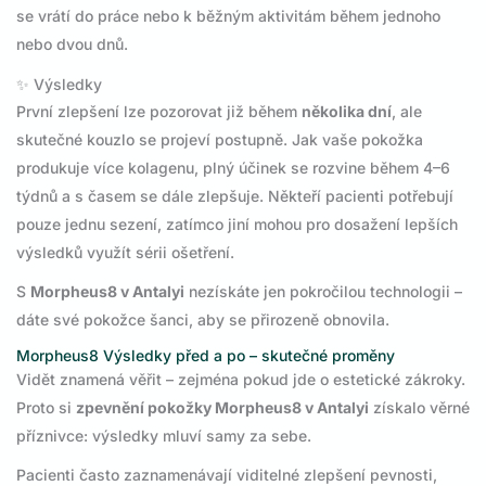
se vrátí do práce nebo k běžným aktivitám během jednoho
nebo dvou dnů.
✨ Výsledky
První zlepšení lze pozorovat již během
několika dní
, ale
skutečné kouzlo se projeví postupně. Jak vaše pokožka
produkuje více kolagenu, plný účinek se rozvine během 4–6
týdnů a s časem se dále zlepšuje. Někteří pacienti potřebují
pouze jednu sezení, zatímco jiní mohou pro dosažení lepších
výsledků využít sérii ošetření.
S
Morpheus8 v Antalyi
nezískáte jen pokročilou technologii –
dáte své pokožce šanci, aby se přirozeně obnovila.
Morpheus8 Výsledky před a po – skutečné proměny
Vidět znamená věřit – zejména pokud jde o estetické zákroky.
Proto si
zpevnění pokožky Morpheus8 v Antalyi
získalo věrné
příznivce: výsledky mluví samy za sebe.
Pacienti často zaznamenávají viditelné zlepšení pevnosti,