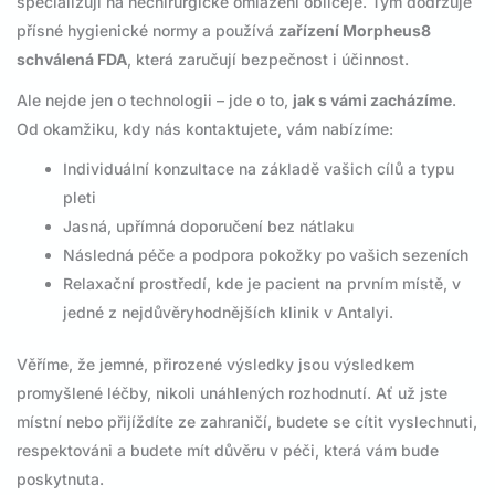
specializují na nechirurgické omlazení obličeje. Tým dodržuje
přísné hygienické normy a používá
zařízení Morpheus8
schválená FDA
, která zaručují bezpečnost i účinnost.
Ale nejde jen o technologii – jde o to,
jak s vámi zacházíme
.
Od okamžiku, kdy nás kontaktujete, vám nabízíme:
Individuální konzultace na základě vašich cílů a typu
pleti
Jasná, upřímná doporučení bez nátlaku
Následná péče a podpora pokožky po vašich sezeních
Relaxační prostředí, kde je pacient na prvním místě, v
jedné z nejdůvěryhodnějších klinik v Antalyi.
Věříme, že jemné, přirozené výsledky jsou výsledkem
promyšlené léčby, nikoli unáhlených rozhodnutí. Ať už jste
místní nebo přijíždíte ze zahraničí, budete se cítit vyslechnuti,
respektováni a budete mít důvěru v péči, která vám bude
poskytnuta.