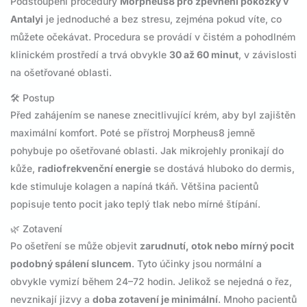
Podstoupení procedury
Morpheus8 pro zpevnění pokožky v
Antalyi
je jednoduché a bez stresu, zejména pokud víte, co
můžete očekávat. Procedura se provádí v čistém a pohodlném
klinickém prostředí a trvá obvykle
30 až 60 minut
, v závislosti
na ošetřované oblasti.
🛠️ Postup
Před zahájením se nanese znecitlivující krém, aby byl zajištěn
maximální komfort. Poté se přístroj Morpheus8 jemně
pohybuje po ošetřované oblasti. Jak mikrojehly pronikají do
kůže,
radiofrekvenční energie
se dostává hluboko do dermis,
kde stimuluje kolagen a napíná tkáň. Většina pacientů
popisuje tento pocit jako teplý tlak nebo mírné štípání.
🌿 Zotavení
Po ošetření se může objevit
zarudnutí, otok nebo mírný pocit
podobný spálení sluncem
. Tyto účinky jsou normální a
obvykle vymizí během 24–72 hodin. Jelikož se nejedná o řez,
nevznikají jizvy a
doba zotavení je minimální
. Mnoho pacientů