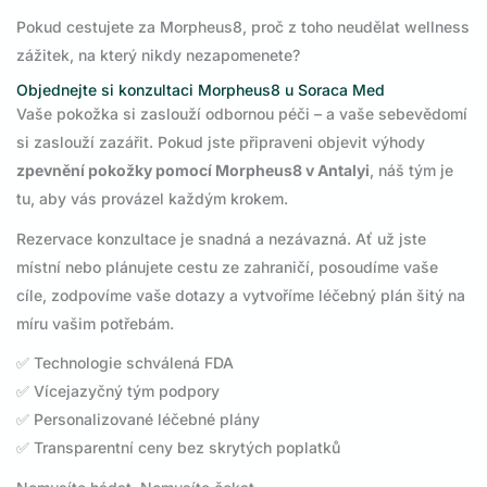
Pokud cestujete za Morpheus8, proč z toho neudělat wellness
zážitek, na který nikdy nezapomenete?
Objednejte si konzultaci Morpheus8 u Soraca Med
Vaše pokožka si zaslouží odbornou péči – a vaše sebevědomí
si zaslouží zazářit. Pokud jste připraveni objevit výhody
zpevnění pokožky pomocí Morpheus8 v Antalyi
, náš tým je
tu, aby vás provázel každým krokem.
Rezervace konzultace je snadná a nezávazná. Ať už jste
místní nebo plánujete cestu ze zahraničí, posoudíme vaše
cíle, zodpovíme vaše dotazy a vytvoříme léčebný plán šitý na
míru vašim potřebám.
✅ Technologie schválená FDA
✅ Vícejazyčný tým podpory
✅ Personalizované léčebné plány
✅ Transparentní ceny bez skrytých poplatků