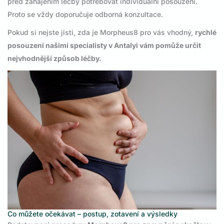
před zahájením léčby potřebovat individuální posouzení.
Proto se vždy doporučuje odborná konzultace.
Pokud si nejste jisti, zda je Morpheus8 pro vás vhodný,
rychlé
posouzení našimi specialisty v Antalyi vám pomůže určit
nejvhodnější způsob léčby.
Co můžete očekávat – postup, zotavení a výsledky