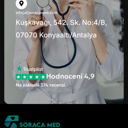
info[at]soracamed.com
Kuşkavağı, 542. Sk. No:4/B,
07070 Konyaaltı/Antalya
Hodnocení 4,9
Na základě 374 recenzí