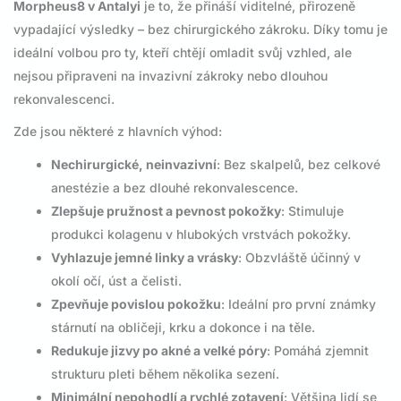
Morpheus8 v Antalyi
je to, že přináší viditelné, přirozeně
vypadající výsledky – bez chirurgického zákroku. Díky tomu je
ideální volbou pro ty, kteří chtějí omladit svůj vzhled, ale
nejsou připraveni na invazivní zákroky nebo dlouhou
rekonvalescenci.
Zde jsou některé z hlavních výhod:
Nechirurgické, neinvazivní
: Bez skalpelů, bez celkové
anestézie a bez dlouhé rekonvalescence.
Zlepšuje pružnost a pevnost pokožky
: Stimuluje
produkci kolagenu v hlubokých vrstvách pokožky.
Vyhlazuje jemné linky a vrásky
: Obzvláště účinný v
okolí očí, úst a čelisti.
Zpevňuje povislou pokožku
: Ideální pro první známky
stárnutí na obličeji, krku a dokonce i na těle.
Redukuje jizvy po akné a velké póry
: Pomáhá zjemnit
strukturu pleti během několika sezení.
Minimální nepohodlí a rychlé zotavení
: Většina lidí se