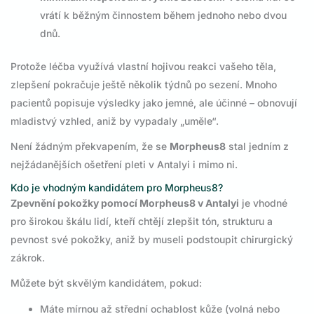
vrátí k běžným činnostem během jednoho nebo dvou
dnů.
Protože léčba využívá vlastní hojivou reakci vašeho těla,
zlepšení pokračuje ještě několik týdnů po sezení. Mnoho
pacientů popisuje výsledky jako jemné, ale účinné – obnovují
mladistvý vzhled, aniž by vypadaly „uměle“.
Není žádným překvapením, že se
Morpheus8
stal jedním z
nejžádanějších ošetření pleti v Antalyi i mimo ni.
Kdo je vhodným kandidátem pro Morpheus8?
Zpevnění pokožky pomocí Morpheus8 v Antalyi
je vhodné
pro širokou škálu lidí, kteří chtějí zlepšit tón, strukturu a
pevnost své pokožky, aniž by museli podstoupit chirurgický
zákrok.
Můžete být skvělým kandidátem, pokud:
Máte mírnou až střední ochablost kůže (volná nebo