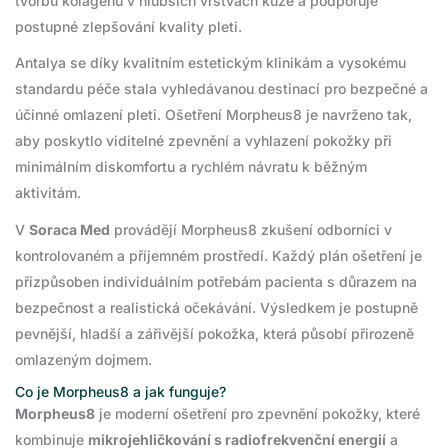
tvorbu kolagenu v hlubších vrstvách kůže a podporuje
postupné zlepšování kvality pleti.
Antalya se díky kvalitním estetickým klinikám a vysokému
standardu péče stala vyhledávanou destinací pro bezpečné a
účinné omlazení pleti. Ošetření Morpheus8 je navrženo tak,
aby poskytlo viditelné zpevnění a vyhlazení pokožky při
minimálním diskomfortu a rychlém návratu k běžným
aktivitám.
V
Soraca Med
provádějí Morpheus8 zkušení odborníci v
kontrolovaném a příjemném prostředí. Každý plán ošetření je
přizpůsoben individuálním potřebám pacienta s důrazem na
bezpečnost a realistická očekávání. Výsledkem je postupně
pevnější, hladší a zářivější pokožka, která působí přirozeně
omlazeným dojmem.
Co je Morpheus8 a jak funguje?
Morpheus8
je moderní ošetření pro zpevnění pokožky, které
kombinuje
mikrojehličkování s radiofrekvenční energií
a