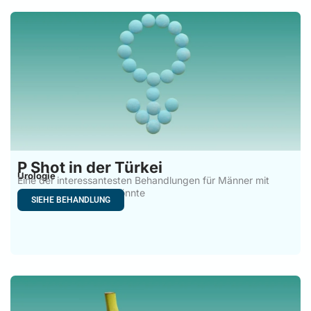
P Shot in der Türkei
Urologie
Eine der interessantesten Behandlungen für Männer mit
erektiler Dysfunktion könnte
SIEHE BEHANDLUNG