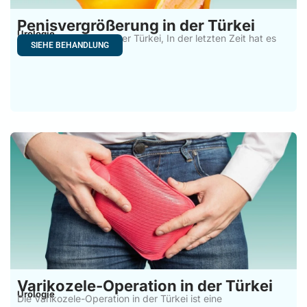
Penisvergrößerung in der Türkei
Urologie
Penisvergrößerung in der Türkei, In der letzten Zeit hat es
SIEHE BEHANDLUNG
Varikozele-Operation in der Türkei
Urologie
Die Varikozele-Operation in der Türkei ist eine