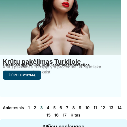
Krūtų pakėlimas Turkijoje
Estetinės operacijos
Krūtų estetinės operacijos
,
Krūtų pakėlimas Turkijoje yra procedūra, kurią atlieka
chirurgas, norintis pakeisti
ŽIŪRĖTI GYDYMĄ
Ankstesnis
1
2
3
4
5
6
7
8
9
10
11
12
13
14
15
16
17
Kitas
Mūsų paslaugos