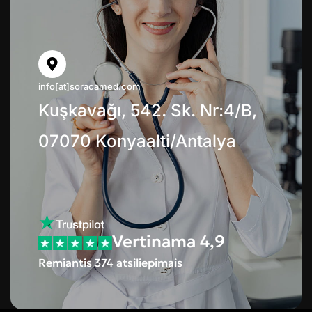
info[at]soracamed.com
Kuşkavağı, 542. Sk. Nr:4/B,
07070 Konyaalti/Antalya
Vertinama 4,9
Remiantis 374 atsiliepimais