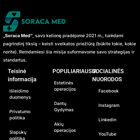
„
Soraca Med”
, savo kelionę pradėjome 2021 m., turėdami
pagrindinį tikslą – keisti sveikatos priežiūrą (būkite tokie, kokie
norite). Remdamiesi šia misija suformavome savo strategijas ir
standartus.
Teisinė
POPULIARIAUSIA
SOCIALINĖS
informacija
NUORODOS
Estetinės
operacijos
Išleidimo
Facebook
duomenys
Dantų
Instagram
Gydymas
Privatumo
politika
Linkedin
Akių
operacijos
Slapukų
YouTube
politika