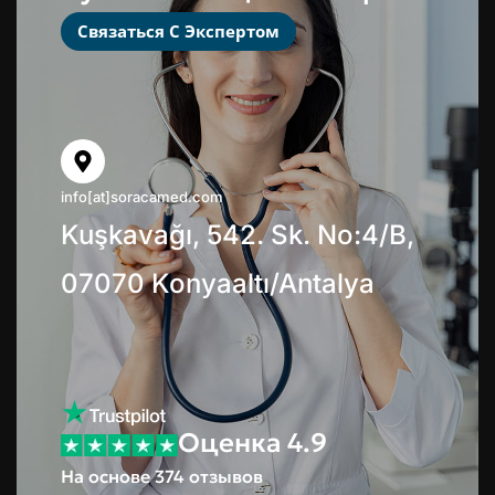
Связаться С Экспертом
info[at]soracamed.com
Kuşkavağı, 542. Sk. No:4/B,
07070 Konyaaltı/Antalya
Оценка 4.9
На основе 374 отзывов