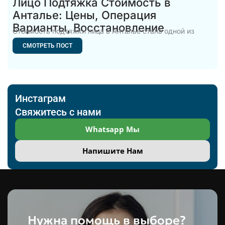
Лицо Подтяжка Стоимость в
Анталье: Цены, Операция
Варианты, Восстановление
Стоимость подтяжки лица в Анталье стала одной из
самых популярных
СМОТРЕТЬ ПОСТ
Инстаграм
Свяжитесь с нами
Whatsapp Мы
Напишите Нам
Нужна помощь в выборе?