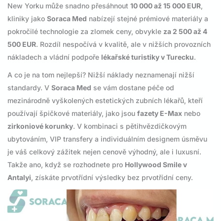
New Yorku může snadno přesáhnout
10 000 až 15 000 EUR
,
kliniky jako
Soraca Med
nabízejí stejné prémiové materiály a
pokročilé technologie za zlomek ceny, obvykle
za 2 500 až 4
500 EUR
. Rozdíl nespočívá v kvalitě, ale v nižších provozních
nákladech a vládní podpoře
lékařské turistiky v Turecku
.
A co je na tom nejlepší? Nižší náklady neznamenají nižší
standardy. V
Soraca Med
se vám dostane péče od
mezinárodně vyškolených estetických zubních lékařů, kteří
používají špičkové materiály, jako jsou
fazety E-Max
nebo
zirkoniové korunky
. V kombinaci s pětihvězdičkovým
ubytováním, VIP transfery a individuálním designem úsměvu
je váš celkový zážitek nejen cenově výhodný, ale i luxusní.
Takže ano, když se rozhodnete pro
Hollywood Smile v
Antalyi
, získáte prvotřídní výsledky bez prvotřídní ceny.