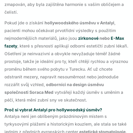
zmapován, aby byla zajištěna harmonie s vaším obličejem a
čelistí.
Pokud jde o získání
hollywoodského úsměvu v Antalyi
,
pacienti mohou očekávat prvotřídní výsledky s použitím
nejmodernějších materiálů, jako jsou
zirkonové
nebo
E-Max
fazety
, které s přesností aplikují odborní estetičtí zubní lékaři.
Ošetření je neinvazivní a obvykle nevyžaduje téměř žádné
prostoje, takže je ideální pro ty, kteří chtějí rychlou a výraznou
proměnu během svého pobytu v Turecku. Ať už chcete
odstranit mezery, napravit nesouměrnost nebo jednoduše
rozzářit svůj vzhled,
odborníci na design úsměvu
společnosti Soraca Med
vytvářejí každý úsměv s uměním a
péčí, která mění zubní sny ve skutečnost.
Proč si vybrat Antalyi pro hollywoodský úsměv?
Antalya není jen oblíbeným prázdninovým místem s
tyrkysovými plážemi a historickým kouzlem, ale stala se také
jedním z předních evropských center
estetické stomatologie
.