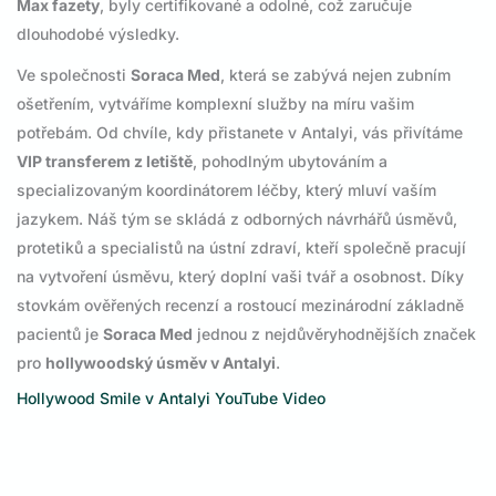
Max fazety
, byly certifikované a odolné, což zaručuje
dlouhodobé výsledky.
Ve společnosti
Soraca Med
, která se zabývá nejen zubním
ošetřením, vytváříme komplexní služby na míru vašim
potřebám. Od chvíle, kdy přistanete v Antalyi, vás přivítáme
VIP transferem z letiště
, pohodlným ubytováním a
specializovaným koordinátorem léčby, který mluví vaším
jazykem. Náš tým se skládá z odborných návrhářů úsměvů,
protetiků a specialistů na ústní zdraví, kteří společně pracují
na vytvoření úsměvu, který doplní vaši tvář a osobnost. Díky
stovkám ověřených recenzí a rostoucí mezinárodní základně
pacientů je
Soraca Med
jednou z nejdůvěryhodnějších značek
pro
hollywoodský úsměv v Antalyi
.
Hollywood Smile v Antalyi YouTube Video