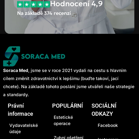
Hodnocení 4,9
Na základě 374 recenzí
Soraca Med
, jsme se v roce 2021 vydali na cestu s hlavním
cílem změnit zdravotnictví k lepšímu (buďte takoví, jací
chcete). Na základě tohoto poslání jsme utvářeli naše strategie
a standardy.
Právní
POPULÁRNÍ
SOCIÁLNÍ
informace
ODKAZY
Estetické
operace
Vydavatelské
Facebook
údaje
Zubní ošetření