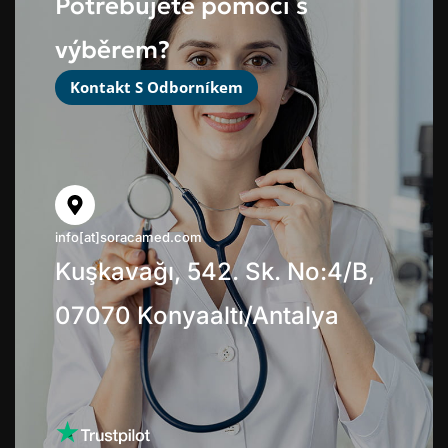
Potřebujete pomoci s
výběrem?
Kontakt S Odborníkem
info[at]soracamed.com
Kuşkavağı, 542. Sk. No:4/B,
07070 Konyaaltı/Antalya