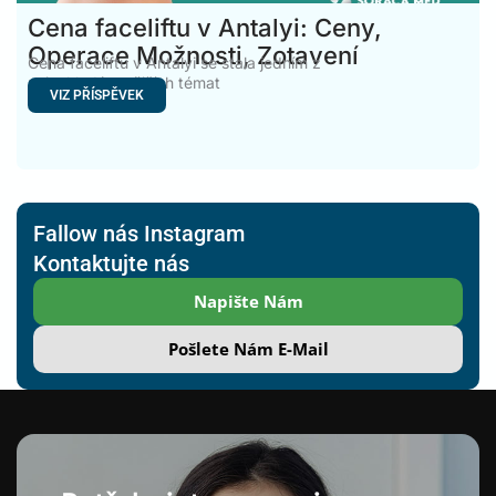
Cena faceliftu v Antalyi: Ceny,
Operace Možnosti, Zotavení
Cena faceliftu v Antalyi se stala jedním z
nejvyhledávanějších témat
VIZ PŘÍSPĚVEK
Fallow nás Instagram
Kontaktujte nás
Napište Nám
Pošlete Nám E-Mail