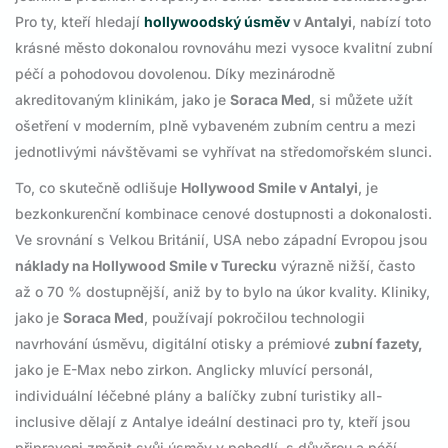
Pro ty, kteří hledají
hollywoodský úsměv
v Antalyi
, nabízí toto
krásné město dokonalou rovnováhu mezi vysoce kvalitní zubní
péčí a pohodovou dovolenou. Díky mezinárodně
akreditovaným klinikám, jako je
Soraca Med
, si můžete užít
ošetření v moderním, plně vybaveném zubním centru a mezi
jednotlivými návštěvami se vyhřívat na středomořském slunci.
To, co skutečně odlišuje
Hollywood Smile v Antalyi
, je
bezkonkurenční kombinace cenové dostupnosti a dokonalosti.
Ve srovnání s Velkou Británií, USA nebo západní Evropou jsou
náklady na Hollywood Smile v Turecku
výrazně nižší, často
až o 70 % dostupnější, aniž by to bylo na úkor kvality. Kliniky,
jako je
Soraca Med
, používají pokročilou technologii
navrhování úsměvu, digitální otisky a prémiové
zubní fazety,
jako je E-Max nebo zirkon. Anglicky mluvící personál,
individuální léčebné plány a balíčky zubní turistiky all-
inclusive dělají z Antalye ideální destinaci pro ty, kteří jsou
připraveni změnit svůj úsměv v pohodlí, s důvěrou a péčí.