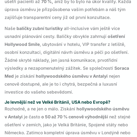
ušetří pacienti až
70 %,
aniž by to bylo na úkor kvality. Každá
úprava úsměvu je přizpůsobena vašim potřebám a náš tým
zajišťuje transparentní ceny již od první konzultace.
Naše
balíčky zubní turistiky
all-inclusive vám ještě více
usnadní plánování cesty. Balíčky obvykle zahrnují
ošetření
Hollywood Smile
, ubytování v hotelu, VIP transfer z letiště,
osobní konzultaci, digitální návrh úsměvu a péči po ošetření.
Žádné skryté náklady, jen jasná komunikace, prvotřídní
výsledky a nezapomenutelný zážitek. Se společností
Soraca
Med
je získání
hollywoodského úsměvu v Antalyi
nejen
cenově dostupné, ale je to i chytrá, bezpečná a luxusní
investice do vašeho sebevědomí.
Je levnější než ve Velké Británii, USA nebo Evropě?
Rozhodně, a ne jen o málo. Získání
hollywoodského úsměvu
v Antalyi
je často
o 50 až 70 % cenově výhodnější
než stejné
ošetření v zemích, jako je Velká Británie, Spojené státy nebo
Německo. Zatímco kompletní úprava úsměvu v Londýně nebo