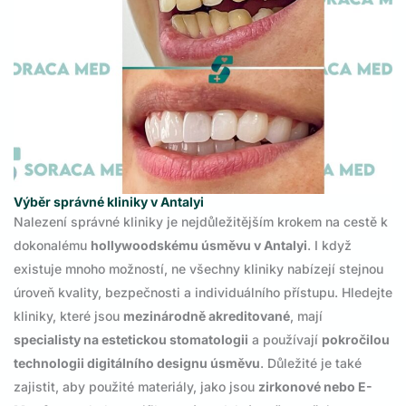
Výběr správné kliniky v Antalyi
Nalezení správné kliniky je nejdůležitějším krokem na cestě k
dokonalému
hollywoodskému úsměvu v Antalyi
. I když
existuje mnoho možností, ne všechny kliniky nabízejí stejnou
úroveň kvality, bezpečnosti a individuálního přístupu. Hledejte
kliniky, které jsou
mezinárodně akreditované
, mají
specialisty na estetickou stomatologii
a používají
pokročilou
technologii digitálního designu úsměvu
. Důležité je také
zajistit, aby použité materiály, jako jsou
zirkonové nebo E-