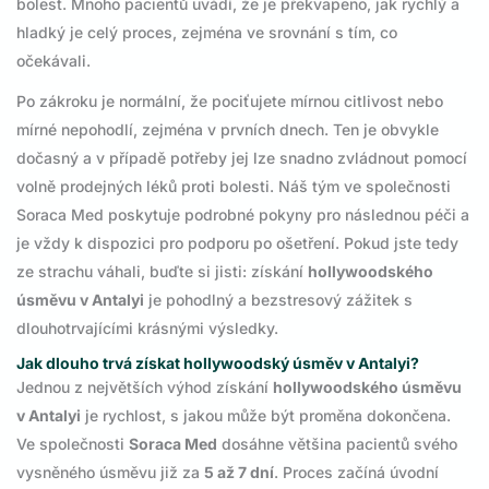
bolest. Mnoho pacientů uvádí, že je překvapeno, jak rychlý a
hladký je celý proces, zejména ve srovnání s tím, co
očekávali.
Po zákroku je normální, že pociťujete mírnou citlivost nebo
mírné nepohodlí, zejména v prvních dnech. Ten je obvykle
dočasný a v případě potřeby jej lze snadno zvládnout pomocí
volně prodejných léků proti bolesti. Náš tým ve společnosti
Soraca Med poskytuje podrobné pokyny pro následnou péči a
je vždy k dispozici pro podporu po ošetření. Pokud jste tedy
ze strachu váhali, buďte si jisti: získání
hollywoodského
úsměvu v Antalyi
je pohodlný a bezstresový zážitek s
dlouhotrvajícími krásnými výsledky.
Jak dlouho trvá získat hollywoodský úsměv v Antalyi?
Jednou z největších výhod získání
hollywoodského úsměvu
v Antalyi
je rychlost, s jakou může být proměna dokončena.
Ve společnosti
Soraca Med
dosáhne většina pacientů svého
vysněného úsměvu již za
5 až 7 dní
. Proces začíná úvodní