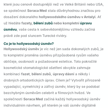
které jsou cenově dostupnější než ve Velké Británii nebo USA,
se společnost
Soraca Med
stala důvěryhodnou značkou pro
dosažení dokonalého
hollywoodského úsměvu v Antalyi
. Ať
už hledáte
fazety,
bělení zubů
nebo kompletní
úpravu
úsměvu
, vaše cesta k sebevědomějšímu vzhledu začíná
právě zde pod sluncem Turecké riviéry.
Co je to hollywoodský úsměv?
Hollywoodský úsměv
je víc než jen sada dokonalých zubů, je
to kompletní proměna úsměvu přizpůsobená rysům vašeho
obličeje, osobnosti a požadované estetice. Toto pokročilé
kosmetické stomatologické ošetření obvykle zahrnuje
kombinaci
fazet
,
bělení zubů
,
úpravy dásní
a někdy i
drobných ortodontických úprav. Cílem je? Vytvořit přirozeně
vypadající, symetrický a zářivý úsměv, který by se podobal
bezchybným úsměvům celebrit a filmových hvězd. Ve
společnosti
Soraca Med
začíná každý hollywoodský úsměv
individuálním návrhem, při kterém je váš úsměv digitálně