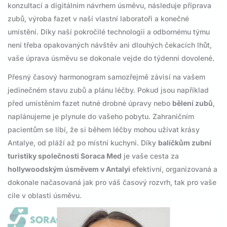
konzultací a digitálním návrhem úsměvu, následuje příprava
zubů, výroba fazet v naší vlastní laboratoři a konečné
umístění. Díky naší pokročilé technologii a odbornému týmu
není třeba opakovaných návštěv ani dlouhých čekacích lhůt,
vaše úprava úsměvu se dokonale vejde do týdenní dovolené.
Přesný časový harmonogram samozřejmě závisí na vašem
jedinečném stavu zubů a plánu léčby. Pokud jsou například
před umístěním fazet nutné drobné úpravy nebo
bělení zubů
,
naplánujeme je plynule do vašeho pobytu. Zahraničním
pacientům se líbí, že si během léčby mohou užívat krásy
Antalye, od pláží až po místní kuchyni. Díky
balíčkům zubní
turistiky společnosti Soraca Med
je vaše cesta za
hollywoodským úsměvem v Antalyi
efektivní, organizovaná a
dokonale načasovaná jak pro váš časový rozvrh, tak pro vaše
cíle v oblasti úsměvu.