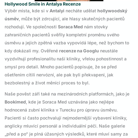
Hollywood Smile in Antalya Recenze
Výběr místa, kde si v
Antalyi
necháte udělat
hollywoodský
úsměv
, může být zdrcující, ale hlasy skutečných pacientů
rozhodují. Ve společnosti
Soraca Med
nám stovky
zahraničních pacientů svěřily kompletní proměnu svého
úsměvu a jejich zpětná vazba vypovídá lépe, než bychom to
kdy dokázali my. Ověřené
recenze na Googlu
neustále
vyzdvihují profesionalitu naší kliniky, vřelou pohostinnost a
smysl pro detail. Mnoho pacientů popisuje, že se před
ošetřením cítili nervózní, ale pak byli překvapeni, jak
bezbolestný a život měnící proces to byl.
Naše pověst září také na mezinárodních platformách, jako je
Bookimed
, kde je Soraca Med uznávána jako nejlépe
hodnocená zubní klinika v Turecku pro úpravu úsměvu.
Pacienti si často pochvalují nejmodernější vybavení kliniky,
anglicky mluvící personál a individuální péči. Naše galerie
„před a po“ je plná úžasných výsledků, které mluví samy za