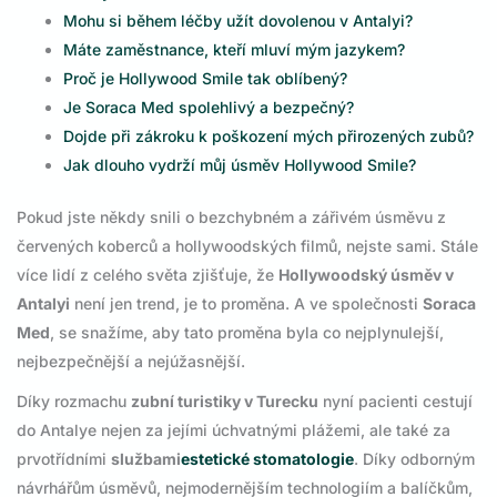
Mohu si během léčby užít dovolenou v Antalyi?
Máte zaměstnance, kteří mluví mým jazykem?
Proč je Hollywood Smile tak oblíbený?
Je Soraca Med spolehlivý a bezpečný?
Dojde při zákroku k poškození mých přirozených zubů?
Jak dlouho vydrží můj úsměv Hollywood Smile?
Pokud jste někdy snili o bezchybném a zářivém úsměvu z
červených koberců a hollywoodských filmů, nejste sami. Stále
více lidí z celého světa zjišťuje, že
Hollywoodský úsměv v
Antalyi
není jen trend, je to proměna. A ve společnosti
Soraca
Med
, se snažíme, aby tato proměna byla co nejplynulejší,
nejbezpečnější a nejúžasnější.
Díky rozmachu
zubní turistiky v Turecku
nyní pacienti cestují
do Antalye nejen za jejími úchvatnými plážemi, ale také za
prvotřídními
službami
estetické stomatologie
. Díky odborným
návrhářům úsměvů, nejmodernějším technologiím a balíčkům,