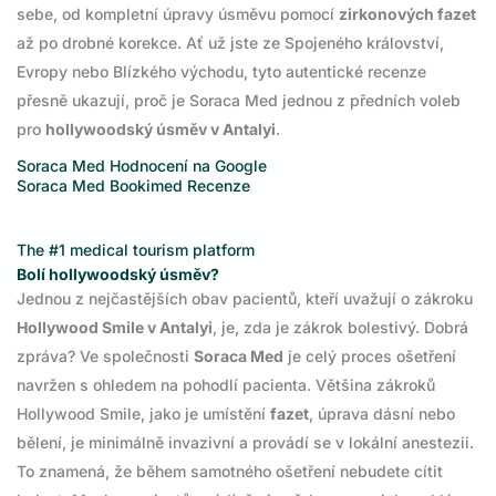
sebe, od kompletní úpravy úsměvu pomocí
zirkonových fazet
až po drobné korekce. Ať už jste ze Spojeného království,
Evropy nebo Blízkého východu, tyto autentické recenze
přesně ukazují, proč je Soraca Med jednou z předních voleb
pro
hollywoodský úsměv v Antalyi
.
Soraca Med
Hodnocení na Google
Soraca Med Bookimed Recenze
The #1 medical tourism platform
Bolí hollywoodský úsměv?
Jednou z nejčastějších obav pacientů, kteří uvažují o zákroku
Hollywood Smile v Antalyi
, je, zda je zákrok bolestivý. Dobrá
zpráva? Ve společnosti
Soraca Med
je celý proces ošetření
navržen s ohledem na pohodlí pacienta. Většina zákroků
Hollywood Smile, jako je umístění
fazet
, úprava dásní nebo
bělení, je minimálně invazivní a provádí se v lokální anestezii.
To znamená, že během samotného ošetření nebudete cítit