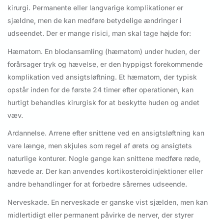
kirurgi. Permanente eller langvarige komplikationer er
sjældne, men de kan medføre betydelige ændringer i
udseendet. Der er mange risici, man skal tage højde for:
Hæmatom. En blodansamling (hæmatom) under huden, der
forårsager tryk og hævelse, er den hyppigst forekommende
komplikation ved ansigtsløftning. Et hæmatom, der typisk
opstår inden for de første 24 timer efter operationen, kan
hurtigt behandles kirurgisk for at beskytte huden og andet
væv.
Ardannelse. Arrene efter snittene ved en ansigtsløftning kan
vare længe, men skjules som regel af ørets og ansigtets
naturlige konturer. Nogle gange kan snittene medføre røde,
hævede ar. Der kan anvendes kortikosteroidinjektioner eller
andre behandlinger for at forbedre sårernes udseende.
Nerveskade. En nerveskade er ganske vist sjælden, men kan
midlertidigt eller permanent påvirke de nerver, der styrer