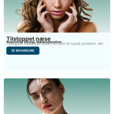
Tilstoppet næse
Kosmetisk kirurgi
Næseoperation
,
Tilstoppet næse kan beskrives som et typisk problem, der
skyldes
SE BEHANDLING