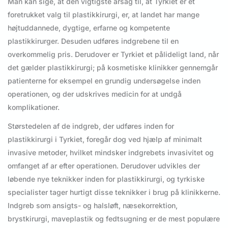
Man kan sige, at den vigtigste årsag til, at Tyrkiet er et
foretrukket valg til plastikkirurgi, er, at landet har mange
højtuddannede, dygtige, erfarne og kompetente
plastikkirurger. Desuden udføres indgrebene til en
overkommelig pris. Derudover er Tyrkiet et pålideligt land, når
det gælder plastikkirurgi; på kosmetiske klinikker gennemgår
patienterne for eksempel en grundig undersøgelse inden
operationen, og der udskrives medicin for at undgå
komplikationer.
Størstedelen af de indgreb, der udføres inden for
plastikkirurgi i Tyrkiet, foregår dog ved hjælp af minimalt
invasive metoder, hvilket mindsker indgrebets invasivitet og
omfanget af ar efter operationen. Derudover udvikles der
løbende nye teknikker inden for plastikkirurgi, og tyrkiske
specialister tager hurtigt disse teknikker i brug på klinikkerne.
Indgreb som ansigts- og halsløft, næsekorrektion,
brystkirurgi, maveplastik og fedtsugning er de mest populære