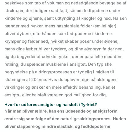
beskrives som tab af volumen og nedadgående bevægelse af
strukturer, der tidligere sad fast, såsom fedtpuderne under
kinderne og øjnene, samt udtynding af knogler og hud. Halsen
hænger med rynker, mens nasolabiale folder (smilelinjer)
bliver dybere, efterhånden som fedtpuderne i kinderne
krymper og falder ned, hvilket skaber poser under øjnene,
mens dine læber bliver tyndere, og dine øjenbryn falder ned,
og du begynder at udvikle rynker, der er parallelle med den
retning, du spænder musklerne i ansigtet. Den typiske
begyndelse på aldringsprocessen er tydelig i midten til
slutningen af 20’erne. Hvis du oplever tegn på aldringens
virkninger og ønsker en mere effektiv behandling, kan et
ansigts- eller halsløft være en god mulighed for dig.
Hvorfor udføres ansigts- og halsløft i Tyrkiet?
Når man bliver ældre, kan ens udseende og ansigtsform
ændre sig som følge af den naturlige aldringsproces. Huden
bliver slappere og mindre elastisk, og fedtdepoterne