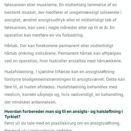
følesansen eller musklerne. En midlertidig lammelse af en
bestemt muskel, der medfører et uregelmæssigt udseende i
ansigtet, ændret ansigtsudtryk eller et midlertidigt tab af
følesansen, kan vare i nogle måneder eller op til et år. En
operation kan medføre en vis forbedring.
Hårtab. Der kan forekomme permanent eller midlertidigt
hårtab omkring snitsårene. Permanent hårtab kan afhjælpes
ved en operation, hvor hudceller erstattes med hårsækkene.
Hudafstødning. I sjældne tilfælde kan en ansigtsløftning
forstyrre blodgennemstrømningen til ansigtsvævet. Dette kan
føre til, at huden afstødes. Hudafstødning behandles med
medicin, korrekt sårpleje og, hvis nødvendigt, en behandling,
der mindsker ardannelsen.
Hvordan forbereder man sig til en ansigts- og halsløftning i
Tyrkiet?
Først vil du tale med en plastikkirurg om en ansigtsløftning.
Besøget vil sandsynligvis omfatte: