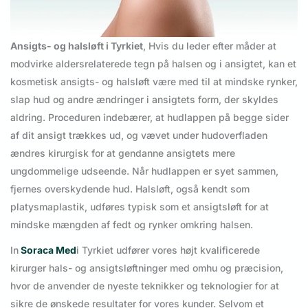
Ansigts- og halsløft i Tyrkiet
, Hvis du leder efter måder at
modvirke aldersrelaterede tegn på halsen og i ansigtet, kan et
kosmetisk ansigts- og halsløft være med til at mindske rynker,
slap hud og andre ændringer i ansigtets form, der skyldes
aldring. Proceduren indebærer, at hudlappen på begge sider
af dit ansigt trækkes ud, og vævet under hudoverfladen
ændres kirurgisk for at gendanne ansigtets mere
ungdommelige udseende. Når hudlappen er syet sammen,
fjernes overskydende hud. Halsløft, også kendt som
platysmaplastik, udføres typisk som et ansigtsløft for at
mindske mængden af fedt og rynker omkring halsen.
In
Soraca Med
i Tyrkiet udfører vores højt kvalificerede
kirurger hals- og ansigtsløftninger med omhu og præcision,
hvor de anvender de nyeste teknikker og teknologier for at
sikre de ønskede resultater for vores kunder. Selvom et