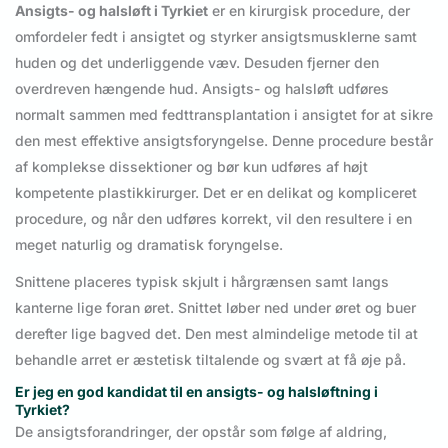
Ansigts- og halsløft i Tyrkiet
er en kirurgisk procedure, der
omfordeler fedt i ansigtet og styrker ansigtsmusklerne samt
huden og det underliggende væv. Desuden fjerner den
overdreven hængende hud. Ansigts- og halsløft udføres
normalt sammen med fedttransplantation i ansigtet for at sikre
den mest effektive ansigtsforyngelse. Denne procedure består
af komplekse dissektioner og bør kun udføres af højt
kompetente plastikkirurger. Det er en delikat og kompliceret
procedure, og når den udføres korrekt, vil den resultere i en
meget naturlig og dramatisk foryngelse.
Snittene placeres typisk skjult i hårgrænsen samt langs
kanterne lige foran øret. Snittet løber ned under øret og buer
derefter lige bagved det. Den mest almindelige metode til at
behandle arret er æstetisk tiltalende og svært at få øje på.
Er jeg en god kandidat til en ansigts- og halsløftning i
Tyrkiet?
De ansigtsforandringer, der opstår som følge af aldring,