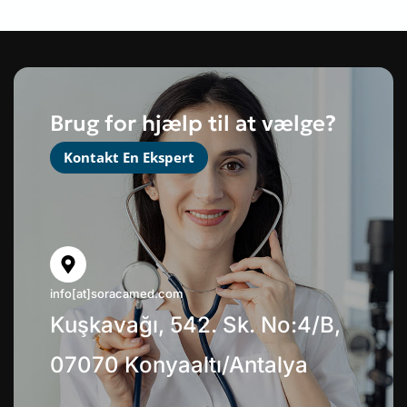
Brug for hjælp til at vælge?
Kontakt En Ekspert
info[at]soracamed.com
Kuşkavağı, 542. Sk. No:4/B,
07070 Konyaaltı/Antalya