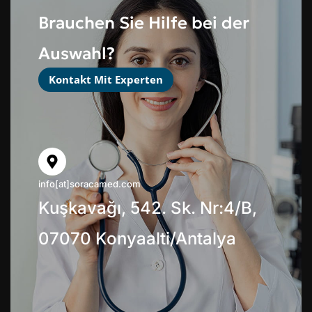
Brauchen Sie Hilfe bei der
Auswahl?
Kontakt Mit Experten
info[at]soracamed.com
Kuşkavağı, 542. Sk. Nr:4/B,
07070 Konyaalti/Antalya