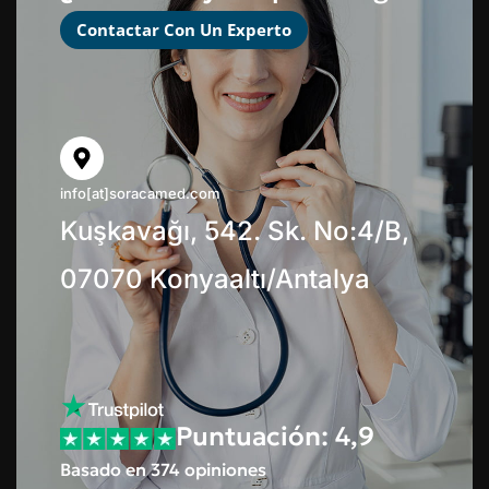
Contactar Con Un Experto
info[at]soracamed.com
Kuşkavağı, 542. Sk. No:4/B,
07070 Konyaaltı/Antalya
Puntuación: 4,9
Basado en 374 opiniones