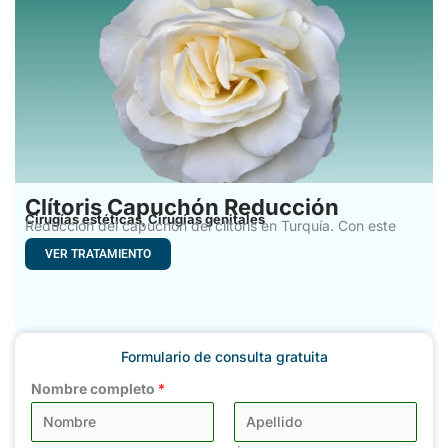
Clítoris Capuchón Reducción
Cirugías estéticas
Cirugías genitales
,
Reducción del capuchón del clítoris en Turquía. Con este
método
VER TRATAMIENTO
Formulario de consulta gratuita
Nombre completo
*