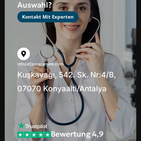
Auswahl?
Kontakt Mit Experten
info[at]soracamed.com
Kuşkavağı, 542. Sk. Nr:4/B,
07070 Konyaalti/Antalya
Bewertung 4,9