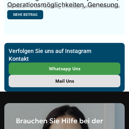
Operationsmöglichkeiten, Genesung
Die Kosten für ein Facelifting in Antalya gehören mittlerweile
zu
SIEHE BEITRAG
Verfolgen Sie uns auf Instagram
Kontakt
Whatsapp Uns
Mail Uns
Brauchen Sie Hilfe bei der