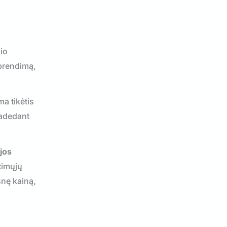
kio
sprendimą,
ma tikėtis
radedant
jos
timųjų
snę kainą,