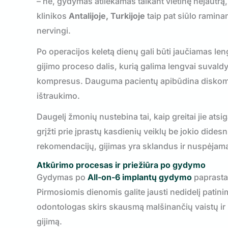
– ne, gydymas atliekamas taikant
vietinę nejautrą
klinikos
Antalijoje, Turkijoje
taip pat siūlo ramin
nervingi.
Po operacijos keletą dienų gali būti jaučiamas le
gijimo proceso dalis, kurią galima lengvai suvaldy
kompresus. Dauguma pacientų apibūdina diskomfor
ištraukimo.
Daugelį žmonių nustebina tai, kaip greitai jie ats
grįžti prie įprastų kasdienių veiklų be jokio dide
rekomendacijų, gijimas yra sklandus ir nuspėjam
Atkūrimo procesas ir priežiūra po gydymo
Gydymas po
All-on-6 implantų gydymo
paprastai
Pirmosiomis dienomis galite jausti nedidelį patini
odontologas skirs skausmą malšinančių vaistų ir 
gijimą.