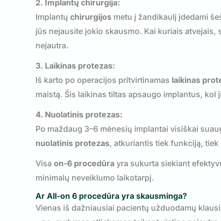
2. Implantų chirurgija:
Implantų
chirurgijos
metu į žandikaulį įdedami šeš
jūs nejausite jokio skausmo. Kai kuriais atvejais, s
nejautra.
3. Laikinas protezas:
Iš karto po operacijos pritvirtinamas
laikinas pro
maistą. Šis laikinas tiltas apsaugo implantus, kol ji
4. Nuolatinis protezas:
Po maždaug 3–6 mėnesių implantai visiškai suaug
nuolatinis protezas
, atkuriantis tiek funkciją, tiek
Visa
on-6 procedūra
yra sukurta siekiant efektyv
minimalų neveiklumo laikotarpį.
Ar All-on 6 procedūra yra skausminga?
Vienas iš dažniausiai pacientų užduodamų klausi