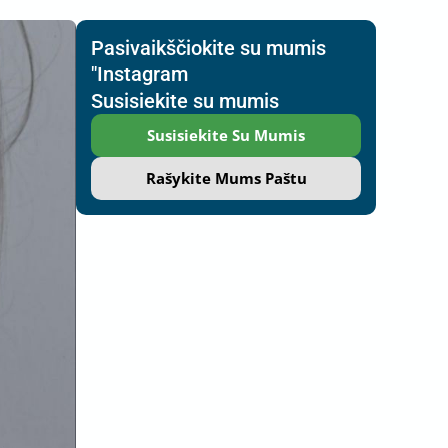
Pasivaikščiokite su mumis
"Instagram
Susisiekite su mumis
Susisiekite Su Mumis
Rašykite Mums Paštu