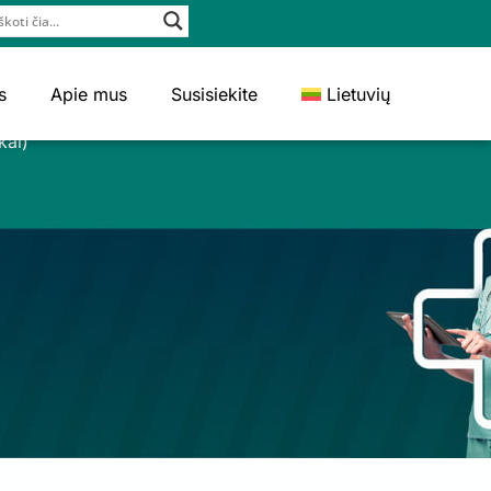
s
Apie mus
Susisiekite
Lietuvių
kai)