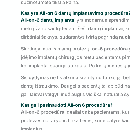
sužinotumėte tikslią kainą.
Kas yra All-on 6 dantų implantavimo procedūra
All-on-6 dantų implantai
yra modernus sprendima
metu į žandikaulį įdedami šeši
dantų implantai
, k
dirbtiniai šaknys, sudarantys tvirtą pagrindą
nuol
Skirtingai nuo išimamų protezų,
on-6 procedūra
y
įdėjimo
implantų chirurgijos
metu pacientams pir
kol implantai suauga su kaulu. Po kelių mėnesių
Šis gydymas ne tik atkuria kramtymo funkciją, be
dantų ištraukimo. Daugelis pacientų tai apibūdina 
gali laisvai valgyti ir džiaugtis visiškai natūralia 
Kas gali pasinaudoti All-on 6 procedūra?
All-on-6 procedūra
idealiai tinka pacientams, kur
protezavimo. Ji ypač tinka tiems, kurie patyrė
kau
implantus.