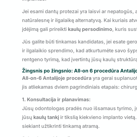
Jei esami dantų protezai yra laisvi ar nepatogūs, a
natūralesnę ir ilgalaikę alternatyvą. Kai kuriais a
įdėjimą gali prireikti
kaulų persodinimo
, kuris sus
Jūs galite būti tinkamas kandidatas, jei esate ge
ir ilgalaikio sprendimo, kad atkurtumėte savo šyp
rentgeno tyrimą, kad įvertintų jūsų kaulų struktūrą
Žingsnis po žingsnio: All-on 6 procedūra Antalij
All-on-6 Antalijoje procedūra
yra gerai suplanuot
jis atliekamas dviem pagrindiniais etapais: chirur
1. Konsultacija ir planavimas:
Jūsų odontologas pradės nuo išsamaus tyrimo, įs
jūsų
kaulų tankį
ir tikslią kiekvieno implanto vietą
siekiant užtikrinti tinkamą atramą.