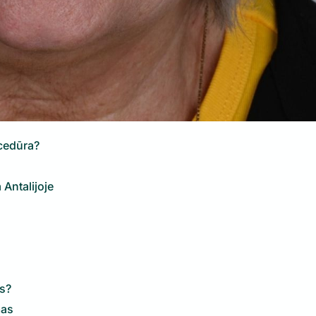
cedūra?
Antalijoje
ms?
mas