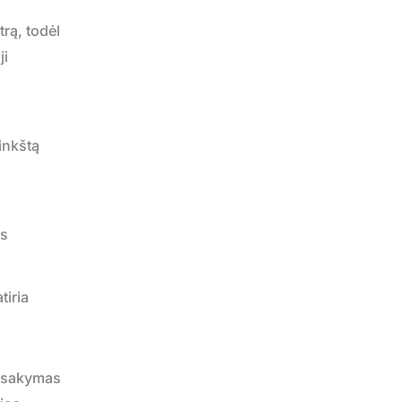
trą, todėl
ji
minkštą
as
tiria
tsakymas