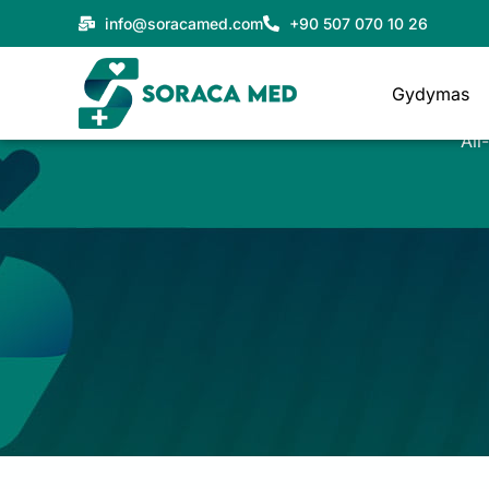
Pereiti
info@soracamed.com
+90 507 070 10 26
prie
turinio
Gydymas
All