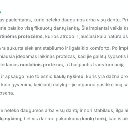
?
s pacientams, kurie neteko daugumos arba visų dantų. P
urie palaiko visą fiksuotų dantų lanką. Šie implantai veikia k
atinėms protezėms
, kurios atrodo ir jaučiasi kaip natūralū
ra sukurta siekiant stabilumo ir ilgalaikio komforto. Po imp
miausia įdedamas
laikinas protezas
, kad jie galėtų šypsotis i
 įdedamas
nuolatinis protezas
, užbaigiantis transformaciją.
t ir apsaugo nuo tolesnio
kaulų nykimo
, kuris yra dažna pr
kaip gyvenimą keičiantį dalyką – jie atgauna pasitikėjimą sa
šypsena.
ie neteko daugumos arba visų dantų ir nori stabilaus, ilgala
lų nykimą
, bet vis dar turi pakankamą
kaulų tankį
, kad išla