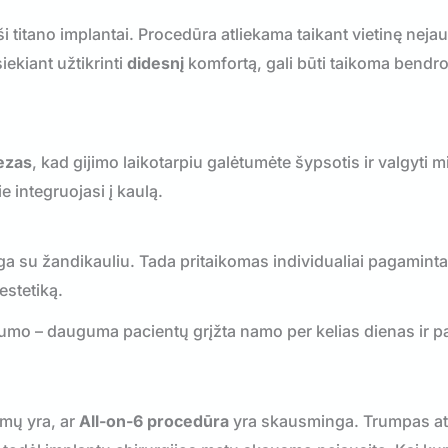
i titano implantai. Procedūra atliekama taikant vietinę nejau
iekiant užtikrinti
didesnį
komfortą, gali būti taikoma bendro
tezas
, kad gijimo laikotarpiu galėtumėte šypsotis ir valgyti 
e integruojasi į kaulą.
a su žandikauliu. Tada pritaikomas individualiai pagamint
 estetiką.
umo – dauguma pacientų grįžta namo per kelias dienas ir pa
mų yra, ar
All-on-6 procedūra
yra skausminga. Trumpas a