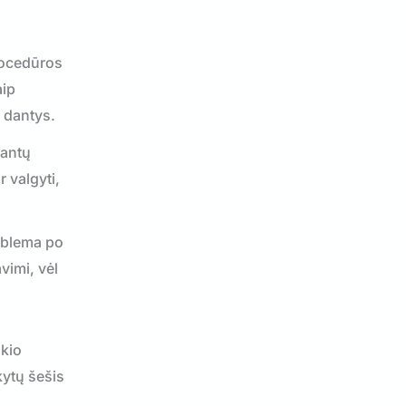
rocedūros
aip
s dantys.
lantų
r valgyti,
oblema po
vimi, vėl
ikio
ikytų šešis