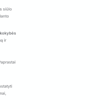
s siūlo
planto
 kokybės
ą ir
Paprastai
statyti
mai,