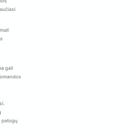
ios
aučiasi
mali
us
a gali
ų komandos
si.
ų
ų patogų