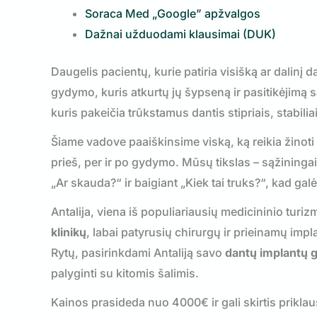
Soraca Med „Google” apžvalgos
Dažnai užduodami klausimai (DUK)
Daugelis pacientų, kurie patiria visišką ar dalinį 
gydymo, kuris atkurtų jų šypseną ir pasitikėjimą 
kuris pakeičia trūkstamus dantis stipriais, stabiliai
Šiame vadove paaiškinsime viską, ką reikia žinoti
prieš, per ir po gydymo. Mūsų tikslas – sąžining
„Ar skauda?“ ir baigiant „Kiek tai truks?“, kad gal
Antalija, viena iš populiariausių medicininio turi
klinikų
, labai patyrusių chirurgų ir prieinamų imp
Rytų, pasirinkdami Antaliją savo
dantų implantų 
palyginti su kitomis šalimis.
Kainos prasideda nuo 4000€ ir gali skirtis prik