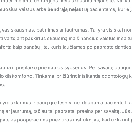
, todėl
implantų chirurgijos
metu skausmo nejausite. Kai kur
amuosius vaistus arba
bendrąją nejautrą
pacientams, kurie j
ngvas skausmas, patinimas ar jautrumas. Tai yra visiškai nor
ti vartojant paskirtus skausmą malšinančius vaistus ir šalt
tą kaip panašų į tą, kuris jaučiamas po paprasto danties
igauna ir prisitaiko prie naujos šypsenos. Per savaitę daugum
snio diskomforto. Tinkamai prižiūrint ir laikantis odontolog
as.
 yra sklandus ir daug greitesnis, nei dauguma pacientų tiki
mą ar jautrumą, tačiau tai paprastai praeina per savaitę. Jūs
pateiks pooperacinės priežiūros instrukcijas, kad užtikrint