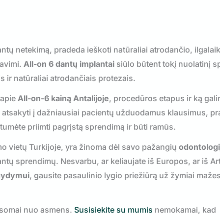
dantų netekimą, pradeda ieškoti natūraliai atrodančio, ilgalai
savimi.
All-on 6 dantų implantai
siūlo būtent tokį nuolatinį 
s ir natūraliai atrodančiais protezais.
 apie
All-on-6 kainą Antalijoje
, procedūros etapus ir ką gali
ai atsakyti į dažniausiai pacientų užduodamus klausimus, p
ėtumėte priimti pagrįstą sprendimą ir būti ramūs.
zmo vietų Turkijoje, yra žinoma dėl savo pažangių
odontologi
lantų sprendimų. Nesvarbu, ar keliaujate iš Europos, ar iš Ar
gydymui
, gausite pasaulinio lygio priežiūrą už žymiai maže
lausomai nuo asmens.
Susisiekite su mumis
nemokamai, kad