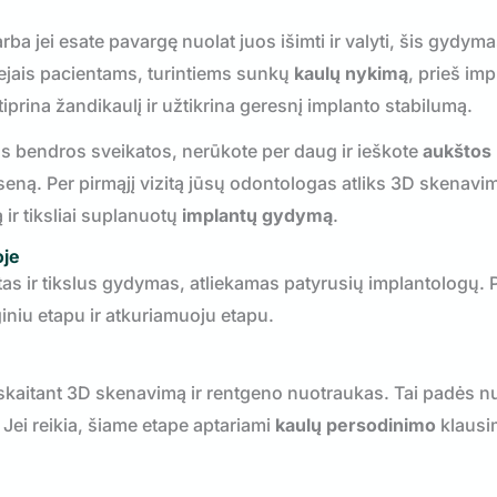
rba jei esate pavargę nuolat juos išimti ir valyti, šis gydyma
tvejais pacientams, turintiems sunkų
kaulų nykimą
, prieš im
tiprina žandikaulį ir užtikrina geresnį implanto stabilumą.
ros bendros sveikatos, nerūkote per daug ir ieškote
aukštos
seną. Per pirmąjį vizitą jūsų odontologas atliks 3D skenavim
 ir tiksliai suplanuotų
implantų gydymą
.
oje
as ir tikslus gydymas, atliekamas patyrusių implantologų. 
giniu etapu ir atkuriamuoju etapu.
kaitant 3D skenavimą ir rentgeno nuotraukas. Tai padės nu
. Jei reikia, šiame etape aptariami
kaulų persodinimo
klausi