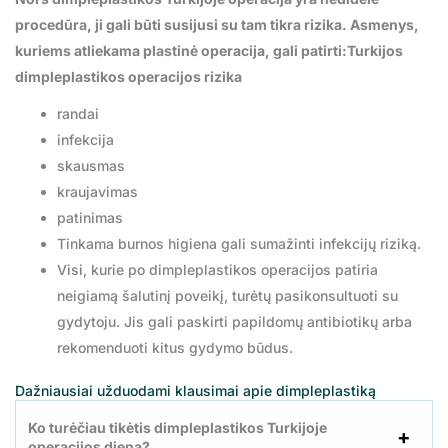
procedūra, ji gali būti susijusi su tam tikra rizika. Asmenys,
kuriems atliekama plastinė operacija, gali patirti:Turkijos
dimpleplastikos operacijos rizika
randai
infekcija
skausmas
kraujavimas
patinimas
Tinkama burnos higiena gali sumažinti infekcijų riziką.
Visi, kurie po dimpleplastikos operacijos patiria
neigiamą šalutinį poveikį, turėtų pasikonsultuoti su
gydytoju. Jis gali paskirti papildomų antibiotikų arba
rekomenduoti kitus gydymo būdus.
Dažniausiai užduodami klausimai apie dimpleplastiką
Ko turėčiau tikėtis dimpleplastikos Turkijoje
operacijos dieną?