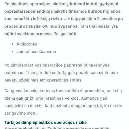
Po plastinės operacijos, skirtos įdubimui įdubti, gydytojai
paprastai rekomenduoja laikytis tinkamos burnos higienos,
kad sumažėtų infekcijų rizika. Jie taip pat siūlo 2 savaites po
procedūros susilaikyti nuo šypsenos. Tam tikri vaistai yra
būtini sveikimo procese. Tai gali būti:
Antibiotikai
vaistai nuo skausmo
Po dimpleplastikos operacijos paprastai būna lengvas
patinimas. Tinimą ir diskomfortą gali padėti sumažinti ledo
paketų uždėjimas ant operacinės srities.
Dauguma žmonių, kuriems buvo atlikta ši procedūra, po kelių
dienų gali grįžti prie įprastinės veiklos. Asmenys gali
susisiekti su mumis, kad sužinotų daugiau apie tai, ko tikėtis
atsigavimo metu.
Turkijos dimpleplastikos operacijos rizika
Nors dimpleplastikos Turkijoje operacija yra nedidelė