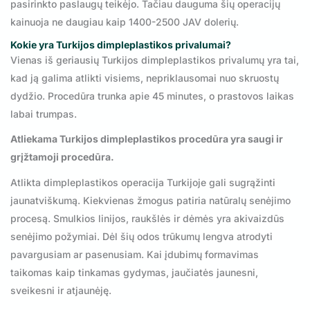
pasirinkto paslaugų teikėjo. Tačiau dauguma šių operacijų
kainuoja ne daugiau kaip 1400-2500 JAV dolerių.
Kokie yra Turkijos dimpleplastikos privalumai?
Vienas iš geriausių Turkijos dimpleplastikos privalumų yra tai,
kad ją galima atlikti visiems, nepriklausomai nuo skruostų
dydžio. Procedūra trunka apie 45 minutes, o prastovos laikas
labai trumpas.
Atliekama Turkijos dimpleplastikos procedūra yra saugi ir
grįžtamoji procedūra.
Atlikta dimpleplastikos operacija Turkijoje gali sugrąžinti
jaunatviškumą. Kiekvienas žmogus patiria natūralų senėjimo
procesą. Smulkios linijos, raukšlės ir dėmės yra akivaizdūs
senėjimo požymiai. Dėl šių odos trūkumų lengva atrodyti
pavargusiam ar pasenusiam. Kai įdubimų formavimas
taikomas kaip tinkamas gydymas, jaučiatės jaunesni,
sveikesni ir atjaunėję.