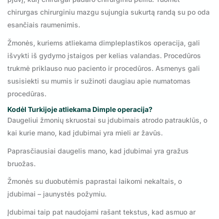
chirurgas chirurginiu mazgu sujungia sukurtą randą su po oda
esančiais raumenimis.
Žmonės, kuriems atliekama dimpleplastikos operacija, gali
išvykti iš gydymo įstaigos per kelias valandas. Procedūros
trukmė priklauso nuo paciento ir procedūros. Asmenys gali
susisiekti su mumis ir sužinoti daugiau apie numatomas
procedūras.
Kodėl Turkijoje atliekama Dimple operacija?
Daugeliui žmonių skruostai su įdubimais atrodo patrauklūs, o
kai kurie mano, kad įdubimai yra mieli ar žavūs.
Paprasčiausiai daugelis mano, kad įdubimai yra gražus
bruožas.
Žmonės su duobutėmis paprastai laikomi nekaltais, o
įdubimai – jaunystės požymiu.
Įdubimai taip pat naudojami rašant tekstus, kad asmuo ar