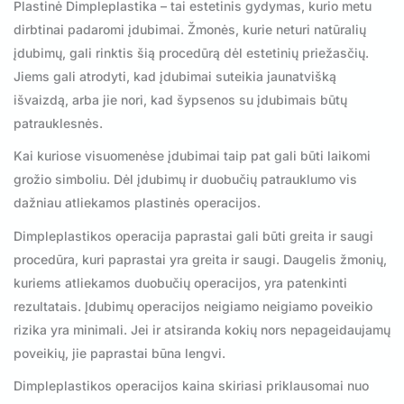
Plastinė Dimpleplastika – tai estetinis gydymas, kurio metu
dirbtinai padaromi įdubimai. Žmonės, kurie neturi natūralių
įdubimų, gali rinktis šią procedūrą dėl estetinių priežasčių.
Jiems gali atrodyti, kad įdubimai suteikia jaunatvišką
išvaizdą, arba jie nori, kad šypsenos su įdubimais būtų
patrauklesnės.
Kai kuriose visuomenėse įdubimai taip pat gali būti laikomi
grožio simboliu. Dėl įdubimų ir duobučių patrauklumo vis
dažniau atliekamos plastinės operacijos.
Dimpleplastikos operacija paprastai gali būti greita ir saugi
procedūra, kuri paprastai yra greita ir saugi. Daugelis žmonių,
kuriems atliekamos duobučių operacijos, yra patenkinti
rezultatais. Įdubimų operacijos neigiamo neigiamo poveikio
rizika yra minimali. Jei ir atsiranda kokių nors nepageidaujamų
poveikių, jie paprastai būna lengvi.
Dimpleplastikos operacijos kaina skiriasi priklausomai nuo