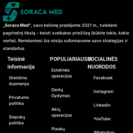
„
Soraca Med”
, savo kelionę pradėjome 2021 m., turėdami
pagrindinį tikslą – keisti sveikatos priežiūrą (būkite tokie, kokie
norite). Remdamiesi šia misija suformavome savo strategijas ir
standartus.
Teisinė
POPULIARIAUSIA
SOCIALINĖS
informacija
NUORODOS
Estetinės
operacijos
Išleidimo
Facebook
duomenys
Dantų
Instagram
Gydymas
Privatumo
politika
Linkedin
Akių
operacijos
Slapukų
YouTube
politika
Plaukų
WhatsApp