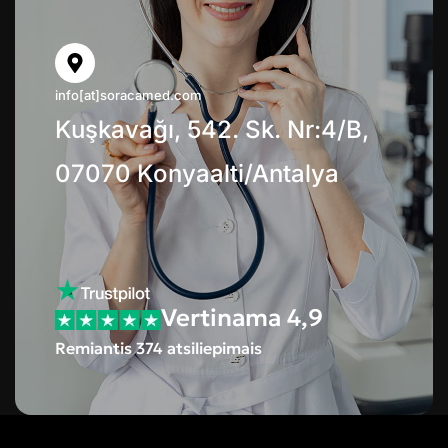
info[at]soracamed.com
Kuşkavağı, 542. Sk. Nr:4/B,
07070 Konyaalti/Antalya
Vertinama 4,9
Remiantis 374 atsiliepimais