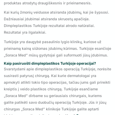
produktas atrodytų draugiškesnis ir prieinamesnis.
Kai kurių žmonių veiduose atsiranda įdubimų, kai jie šypsosi.
Dažniausiai įdubimai atsiranda skruostų apačioje.
Dimpleplastikos Turkijoje rezultatai atrodo natūraliai.
Rezultatai yra ilgalaikiai.
Turkijoje yra daugybė pasaulinio lygio klinikų, kuriose už
prieinamą kainą siūlomas įdubimų kūrimas. Turkijoje esančioje
„Soraca Med” mūsų gydytojai gali suformuoti jūsų įdubimus.
Kaip pasiruošti dimpleplastikos Turkijoje operacijai?
Svarstydami apie dimpleplastikos operaciją Turkijoje, norėsite
susirasti patyrusį chirurgą. Kai kurie dermatologai yra
apmokyti atlikti tokio tipo operacijas, tačiau jums gali prireikti
kreiptis į veido plastikos chirurgą. Turkijoje esančiame
„Soraca Med” dirbame su geriausiais chirurgais, kuriems
galite patikėti savo duobučių operaciją Turkijoje. Jūs ir jūsų
chirurgas „Soraca Med” klinikoje Turkijoje galite aptarti