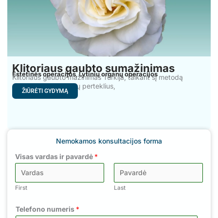
Klitoriaus gaubto sumažinimas
Estetinės operacijos
Lytinių organų operacijos
,
Klitoriaus gaubto mažinimas Turkija, taikant šį metodą
sumažinamas audinių perteklius,
ŽIŪRĖTI GYDYMĄ
Nemokamos konsultacijos forma
Visas vardas ir pavardė
*
First
Last
Telefono numeris
*