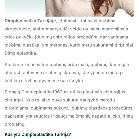
Dimpleplastika Turkijoje
, Įdubimai – tai maži įdubimai
skruostuose, atsirandantys dėl veido raumenų anatomijos ir
odos pokyčių. Įdubimų chirurgijos procedūra, dar vadinama
įdubimų plastika, yra metodas, kurio metu sukuriami dirbtiniai
Dimpleplastika.
Kai kurie žmonės turi įdubimų arba mažų įdubimų, kurie gali
atsirasti ant vieno ar abiejų skruostų. Jie ypač dažni tarp
kūdikių ir vėliau gyvenime gali išnykti.
Pirmąją Dimpleplastika1962 m. atliko plastinės chirurgijos
chirurgai. Nuo to laiko buvo sukurta daugybė metodų
dirbtiniams įdubimams sukurti. Įdubimų plastikos procedūros
paprastai yra saugios ir dauguma žmonių nepatiria jokių rimtų
problemų.
Kas yra Dimpleplastika Turkija?