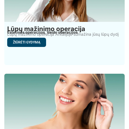
Lūpų mažinimo operacija
Estetinės operacijos
Veido operacijos
,
Lūpų mažinimo operacija Antalijoje sumažina jūsų lūpų dydį
ir pakeičia
ŽIŪRĖTI GYDYMĄ