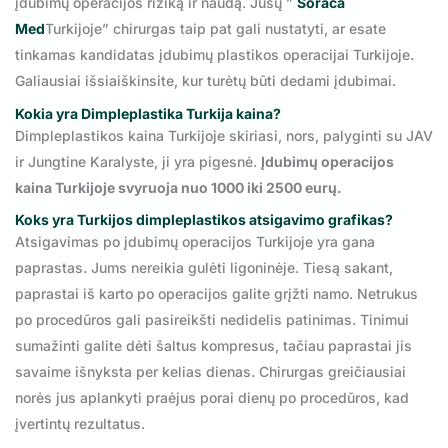
įdubimų operacijos riziką ir naudą. Jūsų ”
Soraca
Med
Turkijoje” chirurgas taip pat gali nustatyti, ar esate
tinkamas kandidatas įdubimų plastikos operacijai Turkijoje.
Galiausiai išsiaiškinsite, kur turėtų būti dedami įdubimai.
Kokia yra Dimpleplastika Turkija kaina?
Dimpleplastikos kaina Turkijoje skiriasi, nors, palyginti su JAV
ir Jungtine Karalyste, ji yra pigesnė.
Įdubimų operacijos
kaina Turkijoje svyruoja nuo 1000 iki 2500 eurų.
Koks yra Turkijos dimpleplastikos atsigavimo grafikas?
Atsigavimas po įdubimų operacijos Turkijoje yra gana
paprastas. Jums nereikia gulėti ligoninėje. Tiesą sakant,
paprastai iš karto po operacijos galite grįžti namo. Netrukus
po procedūros gali pasireikšti nedidelis patinimas. Tinimui
sumažinti galite dėti šaltus kompresus, tačiau paprastai jis
savaime išnyksta per kelias dienas. Chirurgas greičiausiai
norės jus aplankyti praėjus porai dienų po procedūros, kad
įvertintų rezultatus.