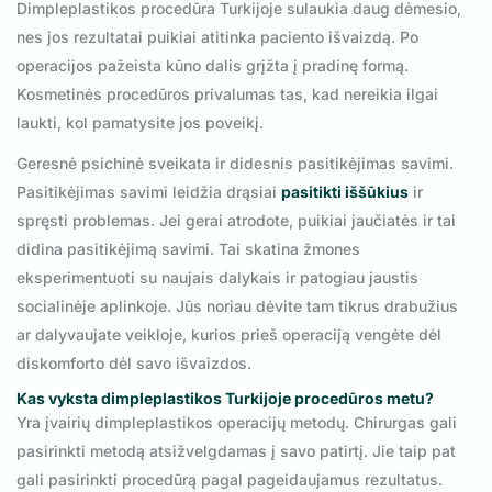
Dimpleplastikos procedūra Turkijoje sulaukia daug dėmesio,
nes jos rezultatai puikiai atitinka paciento išvaizdą. Po
operacijos pažeista kūno dalis grįžta į pradinę formą.
Kosmetinės procedūros privalumas tas, kad nereikia ilgai
laukti, kol pamatysite jos poveikį.
Geresnė psichinė sveikata ir didesnis pasitikėjimas savimi.
Pasitikėjimas savimi leidžia drąsiai
pasitikti iššūkius
ir
spręsti problemas. Jei gerai atrodote, puikiai jaučiatės ir tai
didina pasitikėjimą savimi. Tai skatina žmones
eksperimentuoti su naujais dalykais ir patogiau jaustis
socialinėje aplinkoje. Jūs noriau dėvite tam tikrus drabužius
ar dalyvaujate veikloje, kurios prieš operaciją vengėte dėl
diskomforto dėl savo išvaizdos.
Kas vyksta dimpleplastikos Turkijoje procedūros metu?
Yra įvairių dimpleplastikos operacijų metodų. Chirurgas gali
pasirinkti metodą atsižvelgdamas į savo patirtį. Jie taip pat
gali pasirinkti procedūrą pagal pageidaujamus rezultatus.