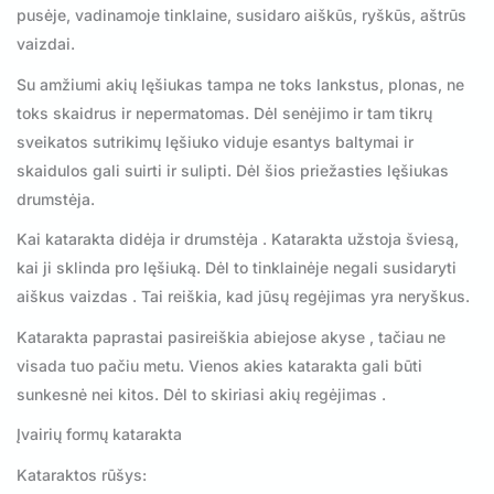
pusėje, vadinamoje tinklaine, susidaro aiškūs, ryškūs, aštrūs
vaizdai.
Su amžiumi akių lęšiukas tampa ne toks lankstus, plonas, ne
toks skaidrus ir nepermatomas. Dėl senėjimo ir tam tikrų
sveikatos sutrikimų lęšiuko viduje esantys baltymai ir
skaidulos gali suirti ir sulipti. Dėl šios priežasties lęšiukas
drumstėja.
Kai katarakta didėja ir drumstėja . Katarakta užstoja šviesą,
kai ji sklinda pro lęšiuką. Dėl to tinklainėje negali susidaryti
aiškus vaizdas . Tai reiškia, kad jūsų regėjimas yra neryškus.
Katarakta paprastai pasireiškia abiejose akyse , tačiau ne
visada tuo pačiu metu. Vienos akies katarakta gali būti
sunkesnė nei kitos. Dėl to skiriasi akių regėjimas .
Įvairių formų katarakta
Kataraktos rūšys: