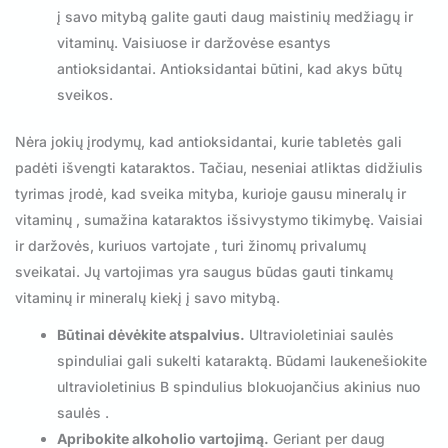
į savo mitybą galite gauti daug maistinių medžiagų ir
vitaminų. Vaisiuose ir daržovėse esantys
antioksidantai. Antioksidantai būtini, kad akys būtų
sveikos.
Nėra jokių įrodymų, kad antioksidantai, kurie tabletės gali
padėti išvengti kataraktos. Tačiau, neseniai atliktas didžiulis
tyrimas įrodė, kad sveika mityba, kurioje gausu mineralų ir
vitaminų , sumažina kataraktos išsivystymo tikimybę. Vaisiai
ir daržovės, kuriuos vartojate , turi žinomų privalumų
sveikatai. Jų vartojimas yra saugus būdas gauti tinkamų
vitaminų ir mineralų kiekį į savo mitybą.
Būtinai dėvėkite atspalvius.
Ultravioletiniai saulės
spinduliai gali sukelti kataraktą. Būdami laukenešiokite
ultravioletinius B spindulius blokuojančius akinius nuo
saulės .
Apribokite alkoholio vartojimą.
Geriant per daug