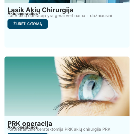
Lasik Akių Chirurgija
Akių operacijos
Lasik akių operacija yra gerai vertinama ir dažniausiai
atliekama lazerinė
ŽIŪRĖTI GYDYMĄ
PRK operacija
Akių operacijos
Fotorefrakcinė keratektomija PRK akių chirurgija PRK