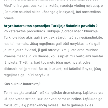
Med” chirurgas, pas kurį lankotės, naudoja vietinę nejautrą, o
jūs turite naudoti akies uždangalą ir skydelį, kol anestetikas
praeis.
Ar yra kataraktos operacijos Turkijoje šalutinis poveikis ?
Po kataraktos procedūros Turkijoje „Soraca Med” klinikoje
Turkijoje jūsų akis gali šiek tiek ašaroti, tačiau nesijaudinkite,
nes tai normalu. Jūsų regėjimas gali būti neryškus, akis gali
jaustis jautri šviesai, ji gali atrodyti kraujuota arba raudona.
Praeina maždaug 24 dienos, kol išsiplėtimui vartojami vaistai
išnyksta. Tikėtina, kad tuo metu jūsų mokinys atrodys
didesnis nei įprastai. Be to, laukiant, kol lašeliai išnyks, jūsų
regėjimas gali būti neryškus.
Kas sukelia kataraktą?
Terminas „katarakta” reiškia lęšiuko drumstumą. Lęšiukas yra
už spalvotos srities, kuri dar vadinama raineline. Lęšiukas gali
fokusuoti į akį patenkančią šviesą. Dėl to galinėje akies