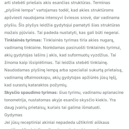
arti stebėti priešais akis esančias struktūras. Terminas
„plyšinė lempa” vartojamas todėl, kad akies struktūroms
apšviesti naudojama intensyvi šviesos srovė, dar vadinama
plyšiu. Šis plyšys leidžia gydytojui pamatyti šias struktūras
mažais pjūviais. Tai padeda nustatyti, kas gali būti negerai.
Tinklainės tyrimas:
Tinklainės tyrimas tiria akies nugarą,
vadinamą tinklaine. Norėdamas pasiruošti tinklainės tyrimui,
akių gydytojas lašins į akis, kad suformuotų vyzdžius. Tai
žinoma kaip išsiplėtimas. Tai leidžia stebėti tinklainę.
Naudodamas plyšinę lempą arba specialiai sukurtą prietaisą,
vadinamą oftalmoskopu, akių gydytojas apžiūrės jūsų lęšį,
kad surastų kataraktos požymių.
Skysčio spaudimo tyrimas:
šiuo tyrimu, vadinamu aplanacine
tonometrija, nustatomas akyje esančio skysčio kiekis. Yra
daug įvairių prietaisų, kuriais tai galima išmatuoti.
Gydymas
Jei jūsų receptiniai akiniai nepadeda užtikrinti aiškaus