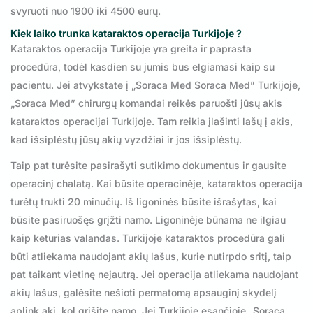
svyruoti nuo 1900 iki 4500 eurų.
Kiek laiko trunka kataraktos operacija Turkijoje ?
Kataraktos operacija Turkijoje yra greita ir paprasta
procedūra, todėl kasdien su jumis bus elgiamasi kaip su
pacientu. Jei atvykstate į „Soraca Med Soraca Med” Turkijoje,
„Soraca Med” chirurgų komandai reikės paruošti jūsų akis
kataraktos operacijai Turkijoje. Tam reikia įlašinti lašų į akis,
kad išsiplėstų jūsų akių vyzdžiai ir jos išsiplėstų.
Taip pat turėsite pasirašyti sutikimo dokumentus ir gausite
operacinį chalatą. Kai būsite operacinėje, kataraktos operacija
turėtų trukti 20 minučių. Iš ligoninės būsite išrašytas, kai
būsite pasiruošęs grįžti namo. Ligoninėje būnama ne ilgiau
kaip keturias valandas. Turkijoje kataraktos procedūra gali
būti atliekama naudojant akių lašus, kurie nutirpdo sritį, taip
pat taikant vietinę nejautrą. Jei operacija atliekama naudojant
akių lašus, galėsite nešioti permatomą apsauginį skydelį
aplink akį, kol grįšite namo. Jei Turkijoje esančioje „Soraca