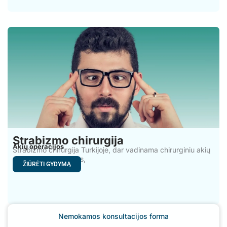
Strabizmo chirurgija
Akių operacijos
Strabizmo chirurgija Turkijoje, dar vadinama chirurginiu akių
gydymu, skirta akims,
ŽIŪRĖTI GYDYMĄ
Nemokamos konsultacijos forma