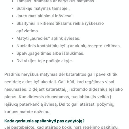
Tamsus, drumstas ar neryškus matymas.
Sutrikęs matymas tamsoje .
Jautrumas akinimui ir šviesai.
Skaitymui ir kitiems tikslams reikia ryškesnio
apšvietimo.
Matyti „aureolės” aplink šviesas.
Nuolatinis kontaktinių lęšių ar akinių recepto keitimas.
Spalvųpageltimas arba išblukimas.
Dvi vizijos toje pačioje akyje.
Pradinis neryškus matymas dėl kataraktos gali paveikti tik
nedidelę akies lęšiuko dalį. Gali būti, kad regėjimas visai
nesumažės. Didėjant kataraktai, ji užtemdo didesnius lęšiuko
plotus. Kuo didesnis drumstumas, tuo labiau jis veikia į
lęšiuką patenkančią šviesą. Dėl to gali atsirasti požymių,
kuriuos matote dažniau.
Kada geriausia apsilankyti pas gydytoją?
Jei pastebėjote, kad atsirado kokių nors regėjimo pakitimų,