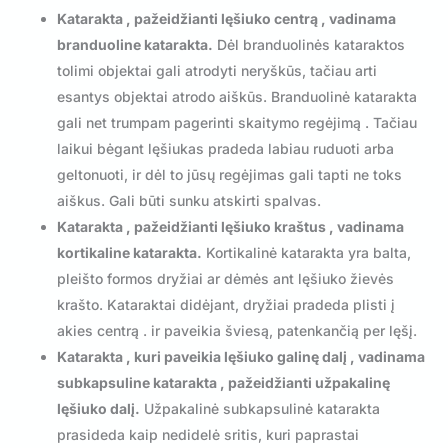
Katarakta , pažeidžianti lęšiuko centrą , vadinama
branduoline katarakta.
Dėl branduolinės kataraktos
tolimi objektai gali atrodyti neryškūs, tačiau arti
esantys objektai atrodo aiškūs. Branduolinė katarakta
gali net trumpam pagerinti skaitymo regėjimą . Tačiau
laikui bėgant lęšiukas pradeda labiau ruduoti arba
geltonuoti, ir dėl to jūsų regėjimas gali tapti ne toks
aiškus. Gali būti sunku atskirti spalvas.
Katarakta , pažeidžianti lęšiuko kraštus , vadinama
kortikaline katarakta.
Kortikalinė katarakta yra balta,
pleišto formos dryžiai ar dėmės ant lęšiuko žievės
krašto. Kataraktai didėjant, dryžiai pradeda plisti į
akies centrą . ir paveikia šviesą, patenkančią per lęšį.
Katarakta , kuri paveikia lęšiuko galinę dalį , vadinama
subkapsuline katarakta , pažeidžianti užpakalinę
lęšiuko dalį.
Užpakalinė subkapsulinė katarakta
prasideda kaip nedidelė sritis, kuri paprastai