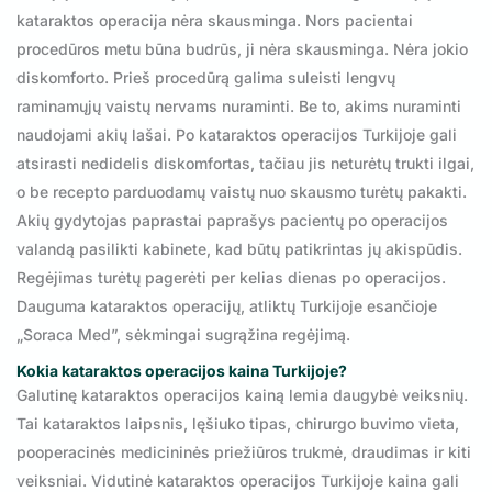
kataraktos operacija nėra skausminga. Nors pacientai
procedūros metu būna budrūs, ji nėra skausminga. Nėra jokio
diskomforto. Prieš procedūrą galima suleisti lengvų
raminamųjų vaistų nervams nuraminti. Be to, akims nuraminti
naudojami akių lašai. Po kataraktos operacijos Turkijoje gali
atsirasti nedidelis diskomfortas, tačiau jis neturėtų trukti ilgai,
o be recepto parduodamų vaistų nuo skausmo turėtų pakakti.
Akių gydytojas paprastai paprašys pacientų po operacijos
valandą pasilikti kabinete, kad būtų patikrintas jų akispūdis.
Regėjimas turėtų pagerėti per kelias dienas po operacijos.
Dauguma kataraktos operacijų, atliktų Turkijoje esančioje
„Soraca Med”, sėkmingai sugrąžina regėjimą.
Kokia kataraktos operacijos kaina Turkijoje?
Galutinę kataraktos operacijos kainą lemia daugybė veiksnių.
Tai kataraktos laipsnis, lęšiuko tipas, chirurgo buvimo vieta,
pooperacinės medicininės priežiūros trukmė, draudimas ir kiti
veiksniai. Vidutinė kataraktos operacijos Turkijoje kaina gali