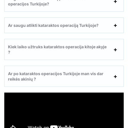
operacijos Turkijoje?
Ar saugu atlikti kataraktos operaciją Turkijoje?
Kiek laiko užtruks kataraktos operacija kitoje akyje
?
Ar po kataraktos operacijos Turkijoje man vis dar
reikės akinių ?