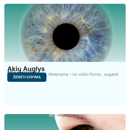
Akių Auglys
Akių operacijos
Akių auglys Turkijoje, Melanoma – tai vėžio forma , auganti
ŽIŪRĖTI GYDYMĄ