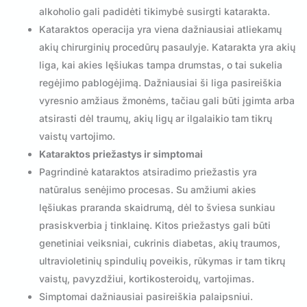
alkoholio gali padidėti tikimybė susirgti katarakta.
Kataraktos operacija yra viena dažniausiai atliekamų
akių chirurginių procedūrų pasaulyje. Katarakta yra akių
liga, kai akies lęšiukas tampa drumstas, o tai sukelia
regėjimo pablogėjimą. Dažniausiai ši liga pasireiškia
vyresnio amžiaus žmonėms, tačiau gali būti įgimta arba
atsirasti dėl traumų, akių ligų ar ilgalaikio tam tikrų
vaistų vartojimo.
Kataraktos priežastys ir simptomai
Pagrindinė kataraktos atsiradimo priežastis yra
natūralus senėjimo procesas. Su amžiumi akies
lęšiukas praranda skaidrumą, dėl to šviesa sunkiau
prasiskverbia į tinklainę. Kitos priežastys gali būti
genetiniai veiksniai, cukrinis diabetas, akių traumos,
ultravioletinių spindulių poveikis, rūkymas ir tam tikrų
vaistų, pavyzdžiui, kortikosteroidų, vartojimas.
Simptomai dažniausiai pasireiškia palaipsniui.