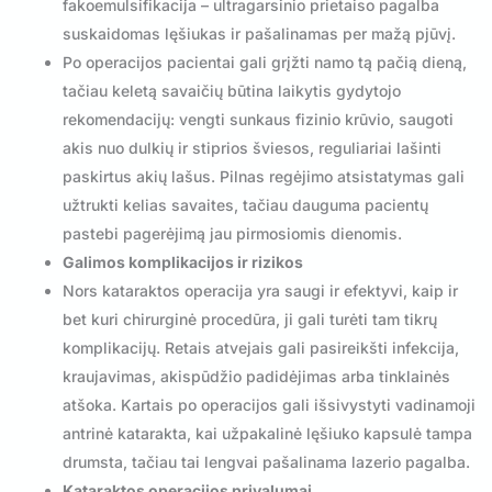
fakoemulsifikacija – ultragarsinio prietaiso pagalba
suskaidomas lęšiukas ir pašalinamas per mažą pjūvį.
Po operacijos pacientai gali grįžti namo tą pačią dieną,
tačiau keletą savaičių būtina laikytis gydytojo
rekomendacijų: vengti sunkaus fizinio krūvio, saugoti
akis nuo dulkių ir stiprios šviesos, reguliariai lašinti
paskirtus akių lašus. Pilnas regėjimo atsistatymas gali
užtrukti kelias savaites, tačiau dauguma pacientų
pastebi pagerėjimą jau pirmosiomis dienomis.
Galimos komplikacijos ir rizikos
Nors kataraktos operacija yra saugi ir efektyvi, kaip ir
bet kuri chirurginė procedūra, ji gali turėti tam tikrų
komplikacijų. Retais atvejais gali pasireikšti infekcija,
kraujavimas, akispūdžio padidėjimas arba tinklainės
atšoka. Kartais po operacijos gali išsivystyti vadinamoji
antrinė katarakta, kai užpakalinė lęšiuko kapsulė tampa
drumsta, tačiau tai lengvai pašalinama lazerio pagalba.
Kataraktos operacijos privalumai