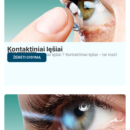
Kontaktiniai lęšiai
Akių operacijos
Kaip veikia kontaktiniai lęšiai ? Kontaktiniai lęšiai – tai maži
ŽIŪRĖTI GYDYMĄ