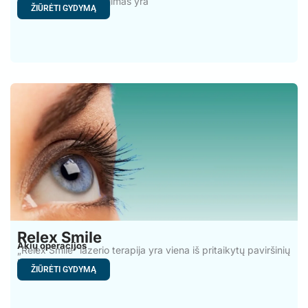
operacija. Jūsų regėjimas yra
ŽIŪRĖTI GYDYMĄ
Relex Smile
Akių operacijos
„Relex Smile” lazerio terapija yra viena iš pritaikytų paviršinių
lazerio
ŽIŪRĖTI GYDYMĄ