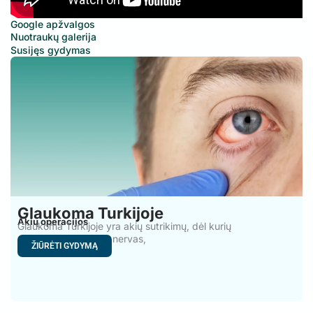
Google apžvalgos
Nuotraukų galerija
Susijęs gydymas
Glaukoma Turkijoje
Akių operacijos
Glaukoma Turkijoje yra akių sutrikimų, dėl kurių
pažeidžiamas regos nervas,
ŽIŪRĖTI GYDYMĄ