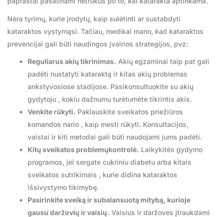
paprastai pašalinami netrukus po to, kai katarakta aptinkama.
Nėra tyrimų, kurie įrodytų, kaip sulėtinti ar sustabdyti
kataraktos vystymąsi. Tačiau, medikai mano, kad kataraktos
prevencijai gali būti naudingos įvairios strategijos, pvz:
Reguliarus akių tikrinimas.
Akių egzaminai taip pat gali
padėti nustatyti kataraktą ir kitas akių problemas
ankstyvosiose stadijose. Pasikonsultuokite su akių
gydytoju , kokiu dažnumu turėtumėte tikrintis akis.
Venkite rūkyti.
Paklauskite sveikatos priežiūros
komandos nario , kaip mesti rūkyti. Konsultacijos,
vaistai ir kiti metodai gali būti naudojami jums padėti.
Kitų sveikatos problemųkontrolė.
Laikykitės gydymo
programos, jei sergate cukriniu diabetu arba kitais
sveikatos sutrikimais , kurie didina kataraktos
išsivystymo tikimybę.
Pasirinkite sveiką ir subalansuotą mitybą, kurioje
gausu daržovių ir vaisių.
Vaisius ir daržoves įtraukdami