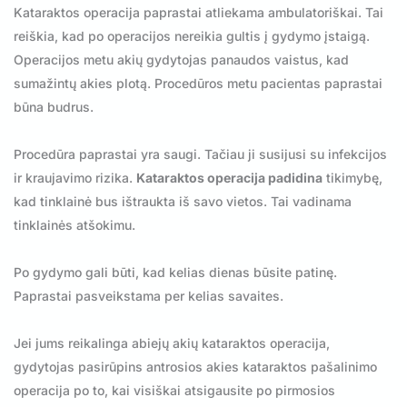
Kataraktos operacija paprastai atliekama ambulatoriškai. Tai
reiškia, kad po operacijos nereikia gultis į gydymo įstaigą.
Operacijos metu akių gydytojas panaudos vaistus, kad
sumažintų akies plotą. Procedūros metu pacientas paprastai
būna budrus.
Procedūra paprastai yra saugi. Tačiau ji susijusi su infekcijos
ir kraujavimo rizika.
Kataraktos operacija padidina
tikimybę,
kad tinklainė bus ištraukta iš savo vietos. Tai vadinama
tinklainės atšokimu.
Po gydymo gali būti, kad kelias dienas būsite patinę.
Paprastai pasveikstama per kelias savaites.
Jei jums reikalinga abiejų akių kataraktos operacija,
gydytojas pasirūpins antrosios akies kataraktos pašalinimo
operacija po to, kai visiškai atsigausite po pirmosios