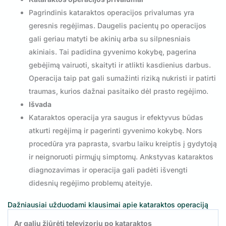
Pagrindinis kataraktos operacijos privalumas yra
geresnis regėjimas. Daugelis pacientų po operacijos
gali geriau matyti be akinių arba su silpnesniais
akiniais. Tai padidina gyvenimo kokybę, pagerina
gebėjimą vairuoti, skaityti ir atlikti kasdienius darbus.
Operacija taip pat gali sumažinti riziką nukristi ir patirti
traumas, kurios dažnai pasitaiko dėl prasto regėjimo.
Išvada
Kataraktos operacija yra saugus ir efektyvus būdas
atkurti regėjimą ir pagerinti gyvenimo kokybę. Nors
procedūra yra paprasta, svarbu laiku kreiptis į gydytoją
ir neignoruoti pirmųjų simptomų. Ankstyvas kataraktos
diagnozavimas ir operacija gali padėti išvengti
didesnių regėjimo problemų ateityje.
Dažniausiai užduodami klausimai apie kataraktos operaciją
Ar galiu žiūrėti televizorių po kataraktos