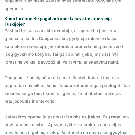
regėjimo Vienintelis veiksmingas kataraktos gydymas yra
operacija.
Kada turėtumėte pagalvoti apie kataraktos operaciją
Turkijoje?
Pasitarkite su savo akių gydytoju, ar operacija jums yra
geriausia išeitis. Dauguma akių gydytojų rekomenduoja
kataraktos operaciją, jei katarakta pradeda neigiamai veikti
jūsų gyvenimo kokybę. Tai gali apimti gebėjimą užsiimti
įprastine veikla, pavyzdžiui, vairavimu ar skaitymu naktį.
Daugumai žmonių nėra reikalo atsikratyti kataraktos, nes ji
paprastai nekenkia akims. Tačiau katarakta gali pablogėti, kai
žmonės serga tam tikromis ligomis. Tai diabetas, aukštas
kraujospūdis ir antsvoris.
Kataraktos operacija paprastai trunka ne įtakos jūsų regėjimo
atsistatymo kokybei. Apsvarstykite kataraktos operacijos
privalumus ir galimą riziką. Pasitarkite su savo akių gydytoju.