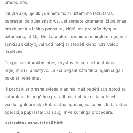
procedūros.
Tai yra akių lęšiukų drumstumo ar užtemimo rezultatas,
paprastai jie būna skaidrūs. Jei sergate katarakta, žiūrėjimas
pro drumstus lęšius panašus į žiūrėjimą pro atšaldytą ar
užtamsintą stiklą. Dėl kataraktos drumsto ar migloto regėjimo
sunkiau skaityti, vairuoti naktį ar stebėti kieno nors veido
išraiškas.
Dauguma kataraktos atvejų vystosi lėtai ir neturi įtakos
regėjimui iki ankstyvo. Laikui bėgant katarakta ilgainiui gali
pakeisti regėjimą .
Iš pradžių stipresnė šviesa ir akiniai gali padėti susidoroti su
katarakta. Jei regėjimo praradimas turi įtakos kasdienei
veiklai, gali prireikti kataraktos operacijos. Laimei, kataraktos
operacija paprastai yra saugi ir veiksminga procedūra.
Kataraktos aspektai gali būti: