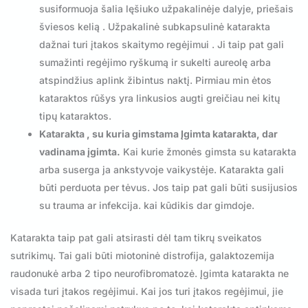
susiformuoja šalia lęšiuko užpakalinėje dalyje, priešais
šviesos kelią . Užpakalinė subkapsulinė katarakta
dažnai turi įtakos skaitymo regėjimui . Ji taip pat gali
sumažinti regėjimo ryškumą ir sukelti aureolę arba
atspindžius aplink žibintus naktį. Pirmiau min ėtos
kataraktos rūšys yra linkusios augti greičiau nei kitų
tipų kataraktos.
Katarakta , su kuria gimstama Įgimta katarakta, dar
vadinama įgimta.
Kai kurie žmonės gimsta su katarakta
arba suserga ja ankstyvoje vaikystėje. Katarakta gali
būti perduota per tėvus. Jos taip pat gali būti susijusios
su trauma ar infekcija. kai kūdikis dar gimdoje.
Katarakta taip pat gali atsirasti dėl tam tikrų sveikatos
sutrikimų. Tai gali būti miotoninė distrofija, galaktozemija
raudonukė arba 2 tipo neurofibromatozė. Įgimta katarakta ne
visada turi įtakos regėjimui. Kai jos turi įtakos regėjimui, jie