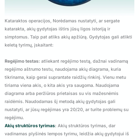
Kataraktos operacijos, Norėdamas nustatyti, ar sergate
katarakta, akių gydytojas ištirs jūsų ligos istoriją ir
simptomus. Taip pat atliks akių apžiūrą. Gydytojas gali atlikti
keletą tyrimų, įskaitant:
Regėjimo testas:
atliekant regėjimo testą, dažnai vadinamą
regėjimo aštrumo testu, naudojama akių diagrama, kuria
tikrinama, kaip gerai suprantate raidžių rinkinį. Vienu metu
tiriama viena akis, o kita akis yra saugoma. Naudojama
diagrama arba peržiūros prietaisas su vis mažesnėmis
raidėmis. Naudodamas šį metodą akių gydytojas gali
nustatyti, ar jūsų regėjimas yra 20/20, ar turite problemų su
regėjimu.
Akių struktūros tyrimas
:
Akių struktūros tyrimas, dar
vadinamas plyšinės lempos tyrimu, leidžia akių gydytojui iš