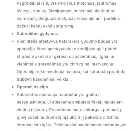
Pagrindiniai iš jų yra neryškus matymas, jautrumas
šviesai, spalvų iškraipymas, sunkumai skaitant ar
vairuojant, dvigubas matymas viena akimi ir poreikis
dažnai keisti akinių stiprumą.
Kataraktos gydymas
Vienintelis efektyvus kataraktos gydymo būdas yra
operacija. Nors ankstyvosiose stadijose gali padėti
stipresni akiniai ar geresnis apšvietimas, ilgainiui
vienintelis sprendimas yra chirurginė intervencija.
Operacija rekomenduojama tada, kai katarakta pradeda
trukdyti kasdieninei veiklai.
Operacijos eiga
Kataraktos operacija paprastai yra greita ir
neskausminga. Ji atliekama ambulatoriškai, naudojant
vietinę nejautrą. Procedūros metu chirurgas per mažą
pjūvį pašalina drumstą lęšiuką ir jį pakeičia dirbtiniu
intraokuliniu lęšiu. Dažniausiai naudojamas metodas yra