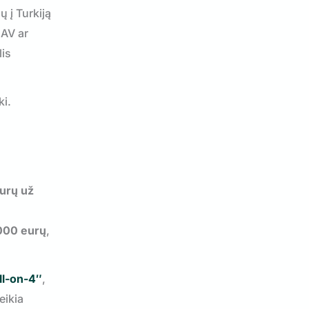
ų į Turkiją
JAV ar
lis
ki.
eurų
už
 000 eurų
,
ll-on-4″
,
eikia