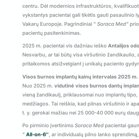
centru. Dėl modernios infrastruktūros, kvalifikuotų
vykstantys pacientai gali tikėtis gauti pasaulini
Vakarų Europoje. Pagrindiniai ”
Soraca Med”
prio
pacientų pasitenkinimas.
2025 m. pacientai vis dažniau ieško
Antalijos od
Nesvarbu, ar tai būtų visa viršutinio žandikaulio,
pritaikomos atsižvelgiant į unikalų paciento gydy
Visos burnos implantų kainų intervalas 2025 m.
Nuo 2025 m.
vidutinė visos burnos dantų implant
vieną žandikaulį, priklausomai nuo implantų tipo
medžiagos. Tai reiškia, kad pilnas viršutinio ir ap
t. y. gerokai mažiau nei 25 000-40 000 eurų dauge
Po pirminio įvertinimo
Soraca Med
pacientai gaun
”
All-on-6″
, ar individualų pilno lanko sprendimą,