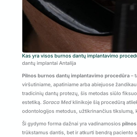
Kas yra visos burnos dantų implantavimo proced
dantų implantai Antalija
Pilnos burnos dantų implantavimo procedūra
– t
viršutiniame, apatiniame arba abiejuose žandikaul
tradicinių dantų protezų, šis metodas siūlo fiksuot
estetiką.
Soraca Med
klinikoje šią procedūrą atli
odontologijos metodus, užtikrinančius tikslumą, k
Ši gydymo forma dažnai yra vadinamosios
pilnos
trūkstamus dantis, bet ir atkurti bendrą paciento