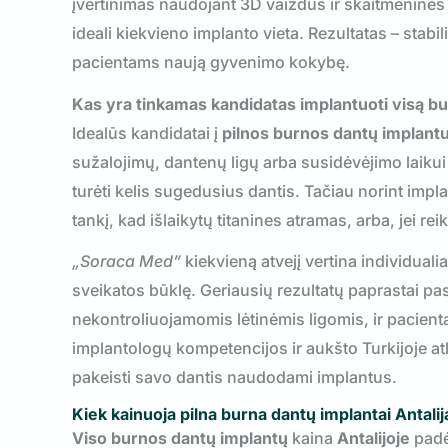
įvertinimas naudojant 3D vaizdus ir skaitmenines 
ideali kiekvieno implanto vieta. Rezultatas – stabi
pacientams naują gyvenimo kokybę.
Kas yra tinkamas kandidatas implantuoti visą b
Idealūs kandidatai į
pilnos burnos dantų implant
sužalojimų, dantenų ligų arba susidėvėjimo laikui
turėti kelis sugedusius dantis. Tačiau norint impl
tankį, kad išlaikytų titanines atramas, arba, jei rei
„Soraca Med”
kiekvieną atvejį vertina individuali
sveikatos būklę. Geriausių rezultatų paprastai pa
nekontroliuojamomis lėtinėmis ligomis, ir pacient
implantologų kompetencijos ir aukšto Turkijoje at
pakeisti savo dantis naudodami implantus.
Kiek kainuoja pilna burna dantų implantai Antalij
Viso burnos dantų implantų
kaina
Antalijoje
padėj