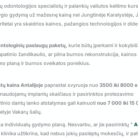
 odontologijos specialistų ir palankių valiutos keitimo kurs
o lygio gydymą už mažesnę kainą nei Jungtinėje Karalystėje, 
ritetai yra skaidrios kainos, pažangios technologijos ir dide
ontologinių paslaugų paketų,
kurie būtų įperkami ir kokybiš
 apatinio žandikaulio, ar pilna burnos rekonstrukcija, kainos
mo planą ir burnos sveikatos poreikius.
ų kaina Antalijoje
paprastai svyruoja nuo
3500 iki 8000 
, naudojamų implantų skaičiaus ir pasirinktos protezavimo
atinio dantų lanko atstatymas gali kainuoti
nuo 7 000 iki 15
lyje Vakarų šalių.
a individualų gydymo planą. Nesvarbu, ar jie pasirinktų ”
A
 klinika užtikrina, kad nebus jokių paslėptų mokesčių, ir pat