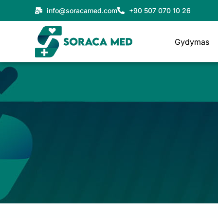
Pereiti
info@soracamed.com
+90 507 070 10 26
prie
turinio
Gydymas