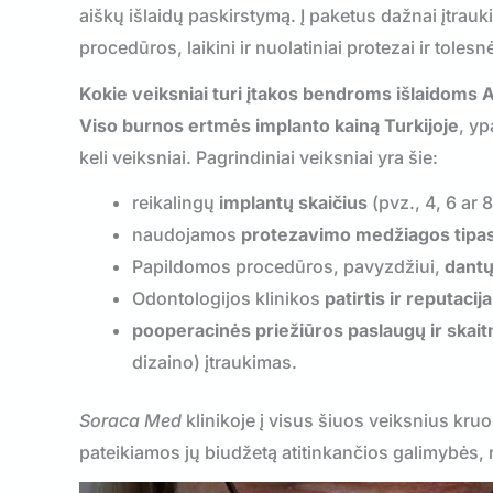
aiškų išlaidų paskirstymą. Į paketus dažnai įtrau
procedūros, laikini ir nuolatiniai protezai ir tole
Kokie veiksniai turi įtakos bendroms išlaidoms A
Viso burnos ertmės implanto kainą Turkijoje
, yp
keli veiksniai. Pagrindiniai veiksniai yra šie:
reikalingų
implantų skaičius
(pvz., 4, 6 ar 
naudojamos
protezavimo medžiagos tipa
Papildomos procedūros, pavyzdžiui,
dantų
Odontologijos klinikos
patirtis ir reputacija
pooperacinės priežiūros paslaugų ir skait
dizaino) įtraukimas.
Soraca Med
klinikoje į visus šiuos veiksnius kr
pateikiamos jų biudžetą atitinkančios galimybės,