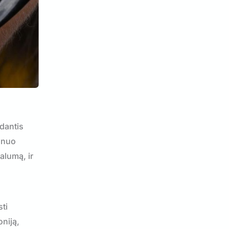
 dantis
i nuo
alumą, ir
sti
oniją,