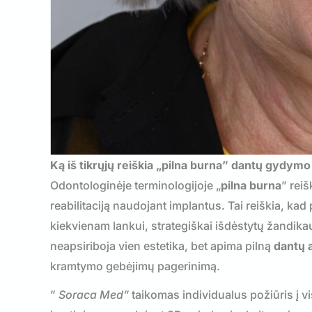
Ką iš tikrųjų reiškia „pilna burna” dantų gydymo 
Odontologinėje terminologijoje „
pilna burna
” rei
reabilitaciją naudojant implantus. Tai reiškia, ka
kiekvienam lankui, strategiškai išdėstytų žandikau
neapsiriboja vien estetika, bet apima pilną
dantų 
kramtymo gebėjimų pagerinimą.
”
Soraca Med”
taikomas individualus požiūris į 