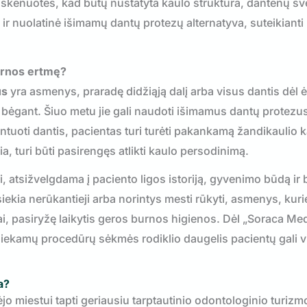
skenuotes, kad būtų nustatyta kaulo struktūra, dantenų sve
li ir nuolatinė išimamų dantų protezų alternatyva, suteikianti
urnos ertmę?
us
yra asmenys, praradę didžiąją dalį arba visus dantis dėl 
 bėgant. Šiuo metu jie gali naudoti išimamus dantų protezu
antuoti dantis, pacientas turi turėti pakankamą žandikaulio 
kia, turi būti pasirengęs atlikti kaulo persodinimą.
ai, atsižvelgdama į paciento ligos istoriją, gyvenimo būdą ir
siekia nerūkantieji arba norintys mesti rūkyti, asmenys, kur
ai, pasiryžę laikytis geros burnos higienos. Dėl „Soraca Me
liekamų procedūrų sėkmės rodiklio daugelis pacientų gali v
a?
o miestui tapti geriausiu tarptautinio odontologinio turizm