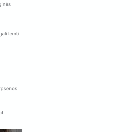
ginės
ali lemti
šypsenos
at