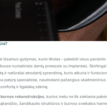
ūra?
ai išsamus gydymas, kurio tikslas – pakeisti visus paciento
iuose nuolatiniais dantų protezais su implantais. Skirtinga
ą ir natūraliai atrodantį sprendimą, kuris atkuria ir funkcion
eka patyrę specialistai, naudodami pažangius skaitmeninius
omfortą ir ilgalaikę sėkmę.
 burnos rekonstrukcijos
, kurios metu ne tik siekiama pakei
 sąkandžio, žandikaulio struktūros ir burnos sveikatos harm