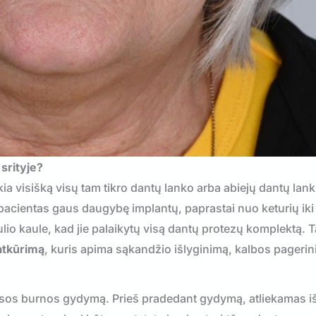
srityje?
škia visišką visų tam tikro dantų lanko arba abiejų dantų lan
d pacientas gaus daugybę implantų, paprastai nuo keturių ik
lio kaule, kad jie palaikytų visą dantų protezų komplektą. T
atkūrimą
, kuris apima sąkandžio išlyginimą, kalbos pagerin
visos burnos gydymą. Prieš pradedant gydymą, atliekamas 