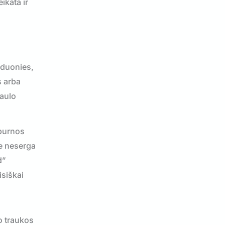
ikata ir
ėduonies,
s arba
kaulo
 burnos
ie neserga
d”
isiškai
o traukos