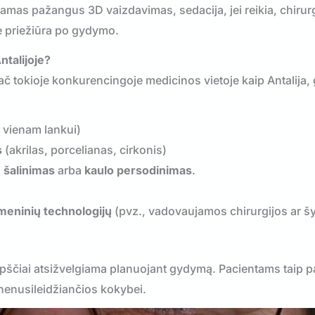
kiamas pažangus 3D vaizdavimas, sedacija, jei reikia, chirur
snė priežiūra po gydymo.
ntalijoje?
ač tokioje konkurencingoje medicinos vietoje kaip Antalija, g
8 vienam lankui)
s
(akrilas, porcelianas, cirkonis)
 šalinimas
arba
kaulo persodinimas
.
meninių technologijų
(pvz., vadovaujamos chirurgijos ar 
uopščiai atsižvelgiama planuojant gydymą. Pacientams taip p
 nenusileidžiančios kokybei.