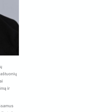
kų
i aštuonių
ai
imą ir
išsamus