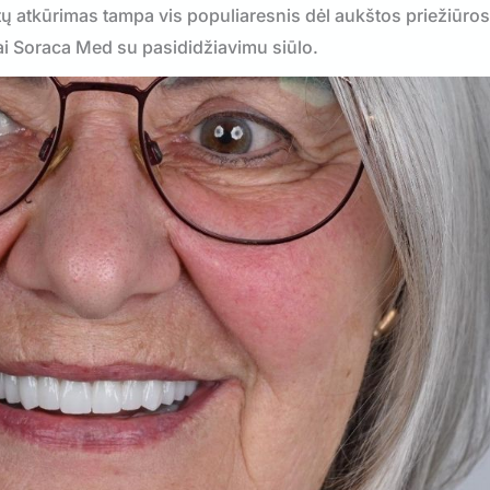
antų atkūrimas tampa vis populiaresnis dėl aukštos priežiūro
ai Soraca Med su pasididžiavimu siūlo.