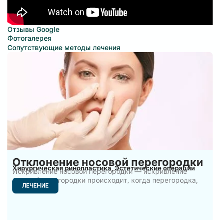
Отзывы Google
Фотогалерея
Сопутствующие методы лечения
Отклонение носовой перегородки
Хирургическая ринопластика
Эстетические операции
,
Искривление носовой перегородки — искривление
носовой перегородки происходит, когда перегородка,
ЛЕЧЕНИЕ