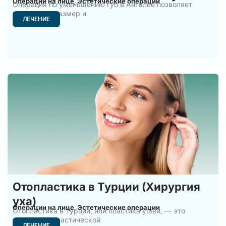
Операции на лице
Эстетические операции
,
Операция по уменьшению губ в Анталье позволяет
уменьшить размер и
ЛЕЧЕНИЕ
Отопластика в Турции (Хирургия
уха)
Операции на лице
Эстетические операции
,
Отопластика в Турции, или пластика ушей, — это
процедура пластической
ЛЕЧЕНИЕ