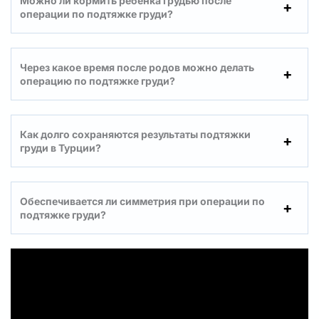
Можно ли кормить ребенка грудью после
операции по подтяжке груди?
Через какое время после родов можно делать
операцию по подтяжке груди?
Как долго сохраняются результаты подтяжки
груди в Турции?
Обеспечивается ли симметрия при операции по
подтяжке груди?