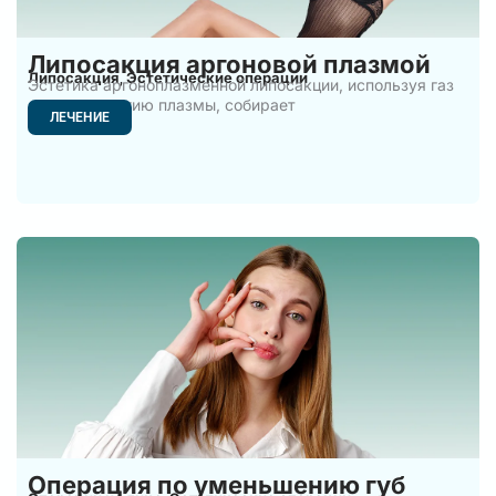
Липосакция аргоновой плазмой
Липосакция
Эстетические операции
,
Эстетика аргоноплазменной липосакции, используя газ
аргон и энергию плазмы, собирает
ЛЕЧЕНИЕ
Операция по уменьшению губ