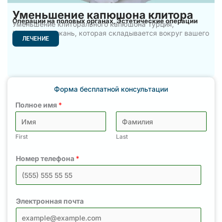
Уменьшение капюшона клитора
Операции на половых органах
Эстетические операции
,
Уменьшение клиторального капюшона Турция,
Избыточная ткань, которая складывается вокруг вашего
ЛЕЧЕНИЕ
Форма бесплатной консультации
Полное имя
*
First
Last
Номер телефона
*
Электронная почта