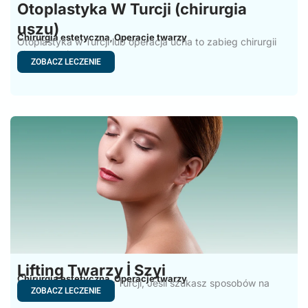
Otoplastyka W Turcji (chirurgia
uszu)
Chirurgia estetyczna
Operacje twarzy
,
Otoplastyka w Turcji lub operacja ucha to zabieg chirurgii
plastycznej,
ZOBACZ LECZENIE
Lifting Twarzy İ Szyi
Chirurgia estetyczna
Operacje twarzy
,
Lifting twarzy i szyi w Turcji, Jeśli szukasz sposobów na
ZOBACZ LECZENIE