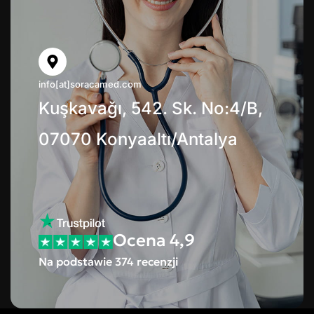
info[at]soracamed.com
Kuşkavağı, 542. Sk. No:4/B,
07070 Konyaaltı/Antalya
Ocena 4,9
Na podstawie 374 recenzji