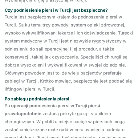
Czy podniesienie piersi w Turcji jest bezpieczne?
Turcja jest bezpiecznym krajem do podnoszenia piersi w
Turcji. Są ku temu trzy powody: system opieki zdrowotnej,
wysoko wykwalifikowani lekarze i ich doświadczenie. Turecki
system medyczny w Turcji jest niezwykle rygorystyczny w
odniesieniu do sali operacyjnej i jej procedur, a także
konserwacji, takiej jak czyszczenie. Specjaliści chirurgii są
dobrze wyszkoleni i wykwalifikowani w swojej dziedzinie.
Głównym powodem jest to, że wielu pacjentów preferuje
zabiegi w Turcji. Krótko mówiąc, bezpiecznie jest poddać się
liftingowi piersi w Turcji.
Po zabiegu podniesienia piersi
Po
operacji podniesienia piersi w Turcji piersi
prawdopodobnie
zostaną pokryte gazą i stanikiem
chirurgicznym. W pobliżu miejsc nacięć w piersiach mogą
zostać umieszczone małe rurki w celu usunięcia nadmiaru
płynu lub krwi. Piersi mogą być obrzęknięte i posiniaczone