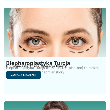
Blepharoplastyka Turcja
Chirurgia estetyczna
Operacje twarzy
,
Blepharoplastyka Turcja (BLEF-uh-roe-plas-tee) to rodzaj
operacji, która usuwa nadmiar skóry
ZOBACZ LECZENIE