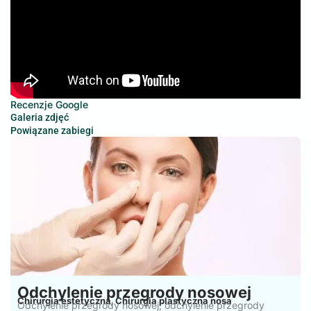
Recenzje Google
Galeria zdjęć
Powiązane zabiegi
Odchylenie przegrody nosowej
Chirurgia estetyczna
Chirurgia plastyczna nosa
,
Odchylenie przegrody nosowej, odchylenie przegrody