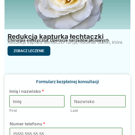
Redukcja kapturka łechtaczki
Chirurgia estetyczna
Operacje narządów płciowych
,
Redukcja kaptura łechtaczki Turcja, Nadmiar tkanki, która
fałduje się wokół
ZOBACZ LECZENIE
Formularz bezpłatnej konsultacji
Imię i nazwisko
*
First
Last
Numer telefonu
*