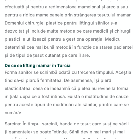
efectuată și pentru a redimensiona mamelonul și areola sau
pentru a ridica mameloanele prin strângerea țesutului mamar.
Domeniul chirurgiei plastice pentru liftingul sânilor s-a
dezvoltat și include multe metode pe care medicii și chirurgii
plastici le utilizează pentru a gestiona operația. Medicul
determină cea mai bună metodă în funcție de starea pacientei
și de tipul de țesut cutanat pe care îl are.
De ce se lifting mamar în Turcia
Forma sânilor se schimbă odată cu trecerea timpului. Aceștia
tind să-și piardă fermitatea. De asemenea, își pierd
elasticitatea, ceea ce înseamnă că pielea nu revine la forma
inițială după ce a fost întinsă. Există o multitudine de cauze
pentru aceste tipuri de modificări ale sânilor, printre care se
numără:
Sarcina: În timpul sarcinii, banda de țesut care susține sânii
(ligamentele) se poate întinde. Sânii devin mai mari și mai