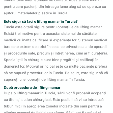
pentru care pacienți din întreaga lume aleg să se opereze cu
ajutorul materialelor plastice în Turcia.
Este sigur să faci o lifting mamar în Turcia?
Turcia este o țară sigură pentru operațiile de lifting mamar.
Există trei motive pentru aceasta: sistemul de sănătate,
medicii cu înaltă calificare și experiența lor. Sistemul medical
turc este extrem de strict în ceea ce privește sala de operații
și procedurile sale, precum și întreținerea, cum ar fi curățenia.
Specialiștii în chirurgie sunt bine pregătiți și calificați în
domeniul lor. Motivul principal este că multe paciente preferă
să se supună procedurilor în Turcia. Pe scurt, este sigur să vă
supuneți unei operații de lifting mamar în Turcia.
După procedura de lifting mamar
După o
lifting mamar în Turcia
, sânii vor fi probabil acoperiți
cu tifon și sutien chirurgical. Este posibil să vi se introducă
tuburi mici în apropierea zonelor incizate din sâni pentru a
elimina excesul de lichid sau sânge. Sânii pot fi umflați și