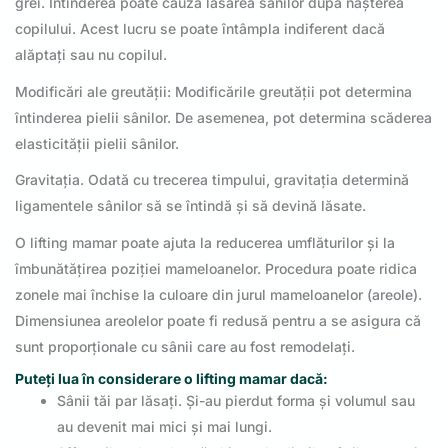
grei. Întinderea poate cauza lăsarea sânilor după nașterea
copilului. Acest lucru se poate întâmpla indiferent dacă
alăptați sau nu copilul.
Modificări ale greutății: Modificările greutății pot determina
întinderea pielii sânilor. De asemenea, pot determina scăderea
elasticității pielii sânilor.
Gravitația. Odată cu trecerea timpului, gravitația determină
ligamentele sânilor să se întindă și să devină lăsate.
O lifting mamar poate ajuta la reducerea umflăturilor și la
îmbunătățirea poziției mameloanelor. Procedura poate ridica
zonele mai închise la culoare din jurul mameloanelor (areole).
Dimensiunea areolelor poate fi redusă pentru a se asigura că
sunt proporționale cu sânii care au fost remodelați.
Puteți lua în considerare o lifting mamar dacă:
Sânii tăi par lăsați. Și-au pierdut forma și volumul sau
au devenit mai mici și mai lungi.