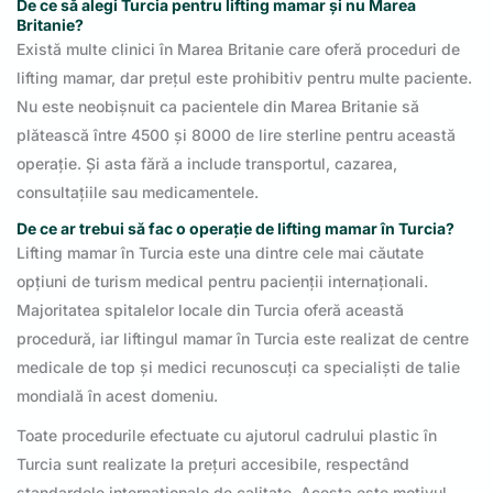
De ce să alegi Turcia pentru lifting mamar și nu Marea
Britanie?
Există multe clinici în Marea Britanie care oferă proceduri de
lifting mamar, dar prețul este prohibitiv pentru multe paciente.
Nu este neobișnuit ca pacientele din Marea Britanie să
plătească între 4500 și 8000 de lire sterline pentru această
operație. Și asta fără a include transportul, cazarea,
consultațiile sau medicamentele.
De ce ar trebui să fac o operație de lifting mamar în Turcia?
Lifting mamar în Turcia este una dintre cele mai căutate
opțiuni de turism medical pentru pacienții internaționali.
Majoritatea spitalelor locale din Turcia oferă această
procedură, iar liftingul mamar în Turcia este realizat de centre
medicale de top și medici recunoscuți ca specialiști de talie
mondială în acest domeniu.
Toate procedurile efectuate cu ajutorul cadrului plastic în
Turcia sunt realizate la prețuri accesibile, respectând
standardele internaționale de calitate. Acesta este motivul