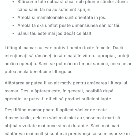
Sfârcurile tale coboară chiar sub pliurile sânilor atunci
când sânii tăi nu au suficient sprijin.
Areola și mameloanele sunt orientate în jos.
Areola ta s-a umflat peste dimensiunea sânilor tăi.
Sânul tău este mai jos decât celălalt.
Liftingul mamar nu este potrivit pentru toate femeile. Dacă
intenționați să rămâneți însărcinată în viitorul apropiat, puteți
amâna operația. Sânii se pot mări în timpul sarcinii, ceea ce ar
putea anula beneficiile liftingului.
Alăptarea ar putea fi un alt motiv pentru amânarea liftingului
mamar. Deși alăptarea este, în general, posibilă după
operație, ar putea fi dificil să produci suficient lapte.
Deși lifting mamar poate fi aplicat sânilor de toate
dimensiunile, cele cu sâni mai mici au șanse mai mari să
obțină rezultate mai bune și mai durabile. Sânii mai mari
cântăresc mai mult și sunt mai predispuși să se micșoreze în