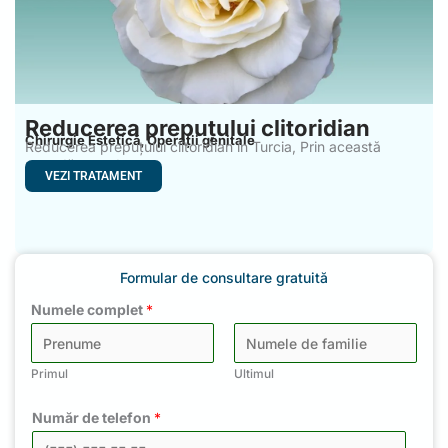
Reducerea prepuțului clitoridian
Chirurgie Estetică
Operații genitale
,
Reducerea prepuțului clitoridian în Turcia, Prin această
metodă se reduce
VEZI TRATAMENT
Formular de consultare gratuită
Numele complet
*
Primul
Ultimul
Număr de telefon
*