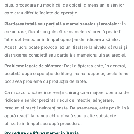
plus, procedura nu modifică, de obicei, dimensiunile sânilor
care erau diferite înainte de operație.
Pierderea totală sau parțială a mameloanelor și areolelor:
În
cazuri rare, fluxul sanguin către mamelon și areolă poate fi
întrerupt temporar în timpul operației de ridicare a sânilor.
Acest lucru poate provoca leziuni tisulare la nivelul sânului și
distrugerea completă sau parțială a mamelonului sau areolei.
Probleme legate de alăptare:
Deși alăptarea este, în general,
posibilă după o operație de lifting mamar superior, unele femei
pot avea probleme cu producția de lapte.
Ca în cazul oricărei intervenții chirurgicale majore, operația de
ridicare a sânilor prezintă riscul de infecție, sângerare,
precum și reacții neintenționate. De asemenea, este posibil să
apară reacții la banda chirurgicală sau la alte substanțe
utilizate în timpul sau după procedura.
Procedura de lifting mamar în Turcia