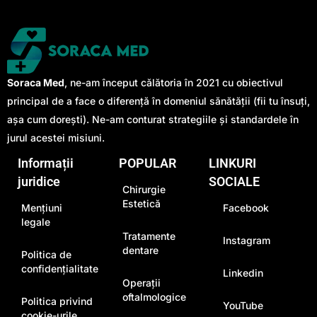
Soraca Med
, ne-am început călătoria în 2021 cu obiectivul
principal de a face o diferență în domeniul sănătății (fii tu însuți,
așa cum dorești). Ne-am conturat strategiile și standardele în
jurul acestei misiuni.
Informații
POPULAR
LINKURI
juridice
SOCIALE
Chirurgie
Estetică
Mențiuni
Facebook
legale
Tratamente
Instagram
dentare
Politica de
confidențialitate
Linkedin
Operații
oftalmologice
Politica privind
YouTube
cookie-urile